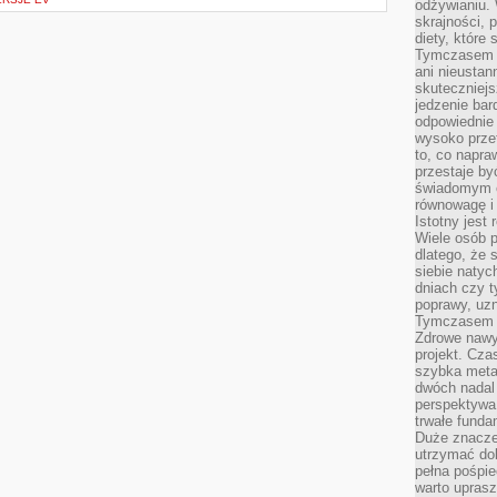
odżywianiu.
skrajności, 
diety, które
Tymczasem z
ani nieusta
skuteczniejs
jedzenie bar
odpowiednie
wysoko prze
to, co napra
przestaje b
świadomym e
równowagę i 
Istotny jest
Wiele osób p
dlatego, że 
siebie natyc
dniach czy t
poprawy, uzn
Tymczasem o
Zdrowe nawyk
projekt. Cz
szybka metam
dwóch nadal 
perspektywa
trwałe fund
Duże znacze
utrzymać dob
pełna pośpie
warto uprasz