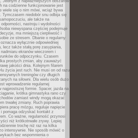
 Jednym z najważniejszych obszarów
h na codzienne funkcjonowanie jest
e wiele się o nim mówi, wciąż bywa
. Tymczasem niedobór snu odbija się
 samopoczuciu, ale także na
, odporności, nastroju i wydolności
Osoba niewyspana częściej podejmuje
ecyzje, ma mniejszą cierpliwość i
 sobie ze stresem. Dbanie o regularny
 oznacza wyłącznie odpowiedniej
n, lecz także stałą porę zasypiania,
e nadmiaru ekranów wieczorem i
arunków do odpoczynku. Czasem
ilka prostych zmian, aby zauważyć
awę jakości dnia. Kolejnym filarem
lu życia jest ruch. Nie musi on od razu
tensywnych treningów czy długich
anych na siłowni. Dla wielu osób dużo
est wprowadzenie regularnej
 najprostszej formie. Spacer, jazda na
ciąganie, krótka gimnastyka rano czy
schodów zamiast windy mogą okazać
em trwałej zmiany. Ruch poprawia
piera pracę mózgu, reguluje napięcie
 i pomaga odzyskać kontakt z
łem. Co ważne, regularność przynosi
yści niż krótkotrwałe zrywy. Lepiej
odziennie trochę niż raz na kilka
zo intensywnie. Nie sposób mówić o
wykach bez wspomnienia o