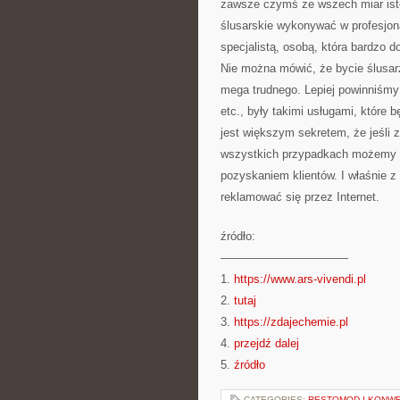
zawsze czymś ze wszech miar isto
ślusarskie wykonywać w profesjon
specjalistą, osobą, która bardzo d
Nie można mówić, że bycie ślusarz
mega trudnego. Lepiej powinniśmy
etc., były takimi usługami, które
jest większym sekretem, że jeśli
wszystkich przypadkach możemy m
pozyskaniem klientów. I właśnie z
reklamować się przez Internet.
źródło:
———————————
1.
https://www.ars-vivendi.pl
2.
tutaj
3.
https://zdajechemie.pl
4.
przejdź dalej
5.
źródło
CATEGORIES:
RESTOMOD I KONWE