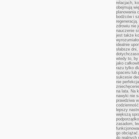
relacjach, k
obejmują wi
planowania c
bodźców i s
regeneracją
zdrowiu nie j
nauczenie s
jest także 
wyrozumiałoś
idealnie up
słabsze dni,
dotychczasow
wtedy to, by
jako całkowi
razu tylko d
spaceru lub 
sukcesie dec
nie perfekcj
zniechęceni
na lata. Na 
nawyki nie 
prawdziwa wa
codzienność.
lepszy nastr
większą spra
podporządko
zasadom, lec
funkcjonowan
go obciążać.
do realnych 