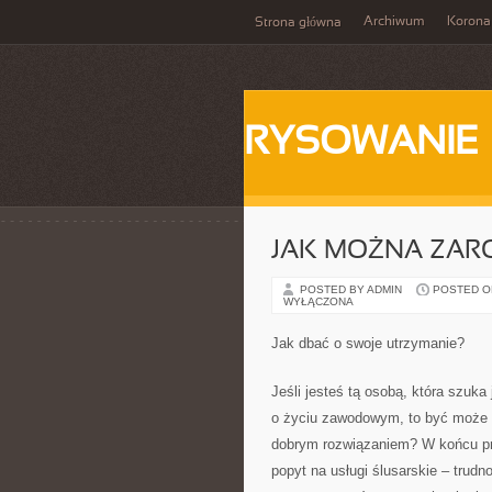
Archiwum
Korona
Strona główna
RYSOWANIE
JAK MOŻNA ZARO
POSTED BY ADMIN
POSTED ON
WYŁĄCZONA
Jak dbać o swoje utrzymanie?
Jeśli jesteś tą osobą, która szuka
o życiu zawodowym, to być może p
dobrym rozwiązaniem? W końcu pra
popyt na usługi ślusarskie – trud