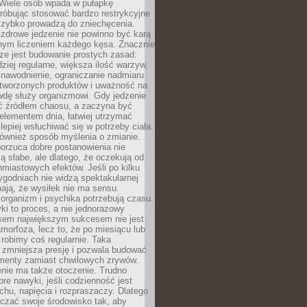
 Wiele osób wpada w pułapkę
próbując stosować bardzo restrykcyjne
 szybko prowadzą do zniechęcenia.
drowe jedzenie nie powinno być karą
nnym liczeniem każdego kęsa. Znacznie
ze jest budowanie prostych zasad:
dziej regularne, większa ilość warzyw,
 nawodnienie, ograniczanie nadmiaru
tworzonych produktów i uważność na
wdę służy organizmowi. Gdy jedzenie
yć źródłem chaosu, a zaczyna być
lementem dnia, łatwiej utrzymać
lepiej wsłuchiwać się w potrzeby ciała.
 również sposób myślenia o zmianie.
orzuca dobre postanowienia nie
są słabe, ale dlatego, że oczekują od
hmiastowych efektów. Jeśli po kilku
ygodniach nie widzą spektakularnej
ają, że wysiłek nie ma sensu.
rganizm i psychika potrzebują czasu.
i to proces, a nie jednorazowy
asem największym sukcesem nie jest
orfoza, lecz to, że po miesiącu lub
robimy coś regularnie. Taka
 zmniejsza presję i pozwala budować
amenty zamiast chwilowych zrywów.
nie ma także otoczenie. Trudno
re nawyki, jeśli codzienność jest
chu, napięcia i rozpraszaczy. Dlatego
czać swoje środowisko tak, aby