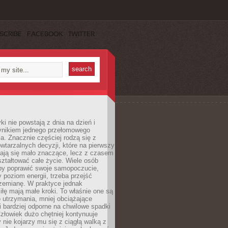
SCRIBE
FACEBOOK
TWITTER
i nie powstają z dnia na dzień i
ynikiem jednego przełomowego
a. Znacznie częściej rodzą się z
wtarzalnych decyzji, które na pierwszy
dają się mało znaczące, lecz z czasem
ztałtować całe życie. Wiele osób
by poprawić swoje samopoczucie,
 poziom energii, trzeba przejść
rzemianę. W praktyce jednak
iłę mają małe kroki. To właśnie one są
o utrzymania, mniej obciążające
i bardziej odporne na chwilowe spadki
złowiek dużo chętniej kontynuuje
y nie kojarzy mu się z ciągłą walką z