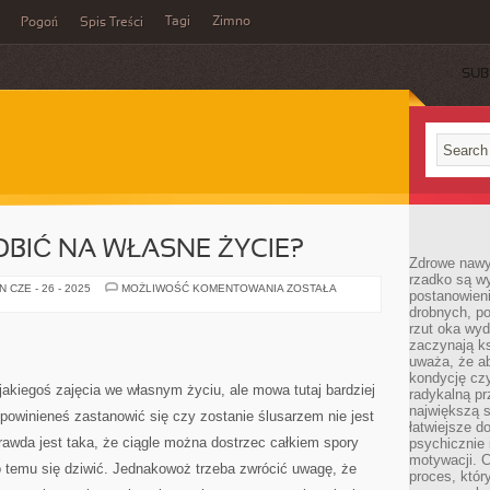
Tagi
Zimno
Pogoń
Spis Treści
SUB
BIĆ NA WŁASNE ŻYCIE?
Zdrowe nawyk
rzadko są w
JAK
 CZE - 26 - 2025
MOŻLIWOŚĆ KOMENTOWANIA
ZOSTAŁA
postanowieni
MOŻNA
drobnych, po
ZAROBIĆ
NA
rzut oka wy
WŁASNE
zaczynają ks
ŻYCIE?
uważa, że a
kondycję czy
 jakiegoś zajęcia we własnym życiu, ale mowa tutaj bardziej
radykalną p
największą s
owinieneś zastanowić się czy zostanie ślusarzem nie jest
łatwiejsze d
wda jest taka, że ciągle można dostrzec całkiem spory
psychicznie 
motywacji. C
no temu się dziwić. Jednakowoż trzeba zwrócić uwagę, że
proces, któr