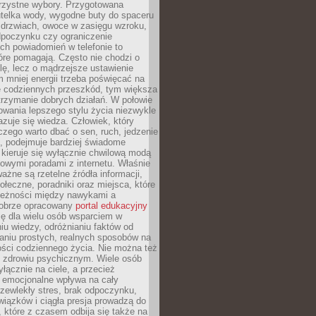
orzystne wybory. Przygotowana
utelka wody, wygodne buty do spaceru
 drzwiach, owoce w zasięgu wzroku,
dpoczynku czy ograniczenie
ch powiadomień w telefonie to
tóre pomagają. Często nie chodzi o
olę, lecz o mądrzejsze ustawienie
 mniej energii trzeba poświęcać na
 codziennych przeszkód, tym większa
trzymanie dobrych działań. W połowie
owania lepszego stylu życia niezwykle
uje się wiedza. Człowiek, który
czego warto dbać o sen, ruch, jedzenie
ę, podejmuje bardziej świadome
 kieruje się wyłącznie chwilową modą
owymi poradami z internetu. Właśnie
ważne są rzetelne źródła informacji,
łeczne, poradniki oraz miejsca, które
leżności między nawykami a
obrze opracowany
portal edukacyjny
ię dla wielu osób wsparciem w
u wiedzy, odróżnianiu faktów od
aniu prostych, realnych sposobów na
ości codziennego życia. Nie można też
 zdrowiu psychicznym. Wiele osób
yłącznie na ciele, a przecież
e emocjonalne wpływa na cały
zewlekły stres, brak odpoczynku,
iązków i ciągła presja prowadzą do
 które z czasem odbija się także na