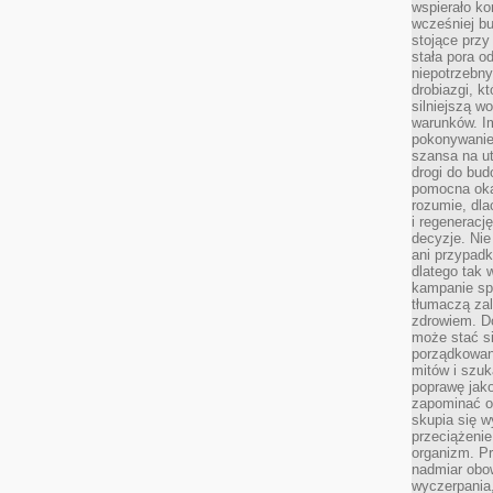
wspierało k
wcześniej b
stojące przy
stała pora o
niepotrzebny
drobiazgi, k
silniejszą w
warunków. Im
pokonywanie
szansa na u
drogi do bud
pomocna okaz
rozumie, dla
i regeneracj
decyzje. Nie
ani przypadk
dlatego tak 
kampanie spo
tłumaczą za
zdrowiem. D
może stać s
porządkowani
mitów i szuk
poprawę jak
zapominać o
skupia się w
przeciążeni
organizm. Pr
nadmiar obow
wyczerpania,