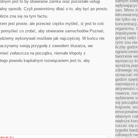
samym sobą.
tnym jest to by otwieranie zamka oraz pozostałe usługi
wpływającyc
alny sposób. Czyli powinniśmy dbać o to, aby być po prostu
sen. Mimo ż
lekceważony
obrze zna się na tym fachu.
nie tylko na
em jest proste, ale przecież ciężko myśleć, iż jest to coś
koncentracji
organizmu. 
 pomyśleć co zrobić, aby otwieranie samochodów Poznań,
impulsywne d
gorzej radzi
 będziemy wykonywali możliwie jak najczęściej. W końcu nie
rytm snu nie
 zaczynamy swoją przygodę z zawodem ślusarza, we
liczby godzi
ograniczeni
ieć zwłaszcza na początku, niemałe kłopoty z
tworzenie w
 tego powodu kapitalnym rozwiązaniem jest to, aby
wystarczy k
wyraźną popr
zdrowego sty
oznaczać in
godzin spędz
ważniejsze j
aktywności w
rowerze, roz
wybieranie 
się początki
krążenie, ws
emocjonalne
własnym cia
większe korz
ruszać się c
tygodni bard
zdrowych na
RSJE EV