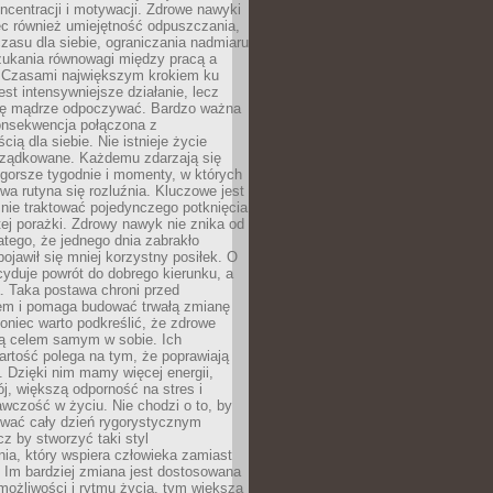
oncentracji i motywacji. Zdrowe nawyki
ęc również umiejętność odpuszczania,
zasu dla siebie, ograniczania nadmiaru
zukania równowagi między pracą a
. Czasami największym krokiem ku
est intensywniejsze działanie, lecz
ię mądrze odpoczywać. Bardzo ważna
konsekwencja połączona z
cią dla siebie. Nie istnieje życie
orządkowane. Każdemu zdarzają się
 gorsze tygodnie i momenty, w których
a rutyna się rozluźnia. Kluczowe jest
 nie traktować pojedynczego potknięcia
tej porażki. Zdrowy nawyk nie znika od
latego, że jednego dnia zabrakło
pojawił się mniej korzystny posiłek. O
yduje powrót do dobrego kierunku, a
a. Taka postawa chroni przed
em i pomaga budować trwałą zmianę
koniec warto podkreślić, że zdrowe
są celem samym w sobie. Ich
rtość polega na tym, że poprawiają
 Dzięki nim mamy więcej energii,
ój, większą odporność na stres i
wczość w życiu. Nie chodzi o to, by
wać cały dzień rygorystycznym
z by stworzyć taki styl
ia, który wspiera człowieka zamiast
 Im bardziej zmiana jest dostosowana
możliwości i rytmu życia, tym większa