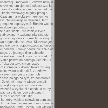
oncentracji i motywacji. Zdrowe nawyki
ęc również umiejętność odpuszczania,
zasu dla siebie, ograniczania nadmiaru
zukania równowagi między pracą a
. Czasami największym krokiem ku
est intensywniejsze działanie, lecz
ię mądrze odpoczywać. Bardzo ważna
konsekwencja połączona z
cią dla siebie. Nie istnieje życie
orządkowane. Każdemu zdarzają się
 gorsze tygodnie i momenty, w których
a rutyna się rozluźnia. Kluczowe jest
 nie traktować pojedynczego potknięcia
tej porażki. Zdrowy nawyk nie znika od
latego, że jednego dnia zabrakło
pojawił się mniej korzystny posiłek. O
yduje powrót do dobrego kierunku, a
a. Taka postawa chroni przed
em i pomaga budować trwałą zmianę
koniec warto podkreślić, że zdrowe
są celem samym w sobie. Ich
rtość polega na tym, że poprawiają
 Dzięki nim mamy więcej energii,
ój, większą odporność na stres i
wczość w życiu. Nie chodzi o to, by
wać cały dzień rygorystycznym
z by stworzyć taki styl
ia, który wspiera człowieka zamiast
 Im bardziej zmiana jest dostosowana
możliwości i rytmu życia, tym większa