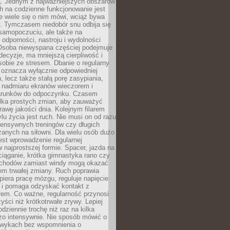
 Jednym z najważniejszych obszarów
h na codzienne funkcjonowanie jest
e wiele się o nim mówi, wciąż bywa
. Tymczasem niedobór snu odbija się
 samopoczuciu, ale także na
, odporności, nastroju i wydolności
Osoba niewyspana częściej podejmuje
ecyzje, ma mniejszą cierpliwość i
 sobie ze stresem. Dbanie o regularny
 oznacza wyłącznie odpowiedniej
n, lecz także stałą porę zasypiania,
e nadmiaru ekranów wieczorem i
arunków do odpoczynku. Czasem
ilka prostych zmian, aby zauważyć
awę jakości dnia. Kolejnym filarem
lu życia jest ruch. Nie musi on od razu
tensywnych treningów czy długich
anych na siłowni. Dla wielu osób dużo
est wprowadzenie regularnej
 najprostszej formie. Spacer, jazda na
ciąganie, krótka gimnastyka rano czy
schodów zamiast windy mogą okazać
em trwałej zmiany. Ruch poprawia
piera pracę mózgu, reguluje napięcie
 i pomaga odzyskać kontakt z
łem. Co ważne, regularność przynosi
yści niż krótkotrwałe zrywy. Lepiej
odziennie trochę niż raz na kilka
zo intensywnie. Nie sposób mówić o
wykach bez wspomnienia o