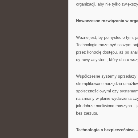
organizacji, aby nie tylko zwięks
Nowoczesne rozwiązania w organ
Ważne jest, by pomyśleć o tym, 
Technologia może być naszym soju
przez kontrolę dostępu, aż po ana
cyfrowy asystent, który dba o wsz
Współczesne systemy sprzedaży bi
skomplikowane narzędzia umożliwia
społecznościowymi czy systemami 
na zmiany w planie wydarzenia cz
jak dobrze naoliwiona maszyna – j
bez zarzutu.
Technologia a bezpieczeństwo –