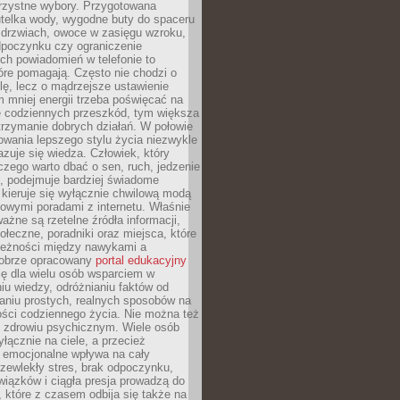
orzystne wybory. Przygotowana
utelka wody, wygodne buty do spaceru
 drzwiach, owoce w zasięgu wzroku,
dpoczynku czy ograniczenie
ch powiadomień w telefonie to
tóre pomagają. Często nie chodzi o
olę, lecz o mądrzejsze ustawienie
 mniej energii trzeba poświęcać na
 codziennych przeszkód, tym większa
trzymanie dobrych działań. W połowie
owania lepszego stylu życia niezwykle
uje się wiedza. Człowiek, który
czego warto dbać o sen, ruch, jedzenie
ę, podejmuje bardziej świadome
 kieruje się wyłącznie chwilową modą
owymi poradami z internetu. Właśnie
ważne są rzetelne źródła informacji,
łeczne, poradniki oraz miejsca, które
leżności między nawykami a
obrze opracowany
portal edukacyjny
ię dla wielu osób wsparciem w
u wiedzy, odróżnianiu faktów od
aniu prostych, realnych sposobów na
ości codziennego życia. Nie można też
 zdrowiu psychicznym. Wiele osób
yłącznie na ciele, a przecież
e emocjonalne wpływa na cały
zewlekły stres, brak odpoczynku,
iązków i ciągła presja prowadzą do
 które z czasem odbija się także na