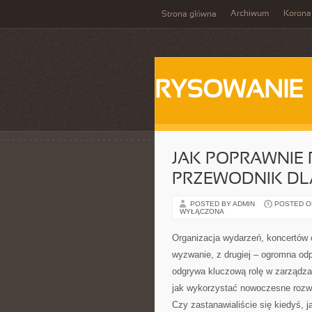
Archiwum
Korona
Strona główna
RYSOWANIE
JAK POPRAWNIE 
PRZEWODNIK DL
POSTED BY ADMIN
POSTED ON
WYŁĄCZONA
Organizacja wydarzeń, koncertów 
wyzwanie, z drugiej – ogromna od
odgrywa kluczową rolę w zarządzan
jak wykorzystać nowoczesne rozwią
Czy zastanawialiście się kiedyś, 