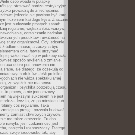
 Wiele osób wpada w pułapkę
próbując stosować bardzo restrykcyjne
 szybko prowadzą do zniechęcenia.
drowe jedzenie nie powinno być karą
nnym liczeniem każdego kęsa. Znacznie
ze jest budowanie prostych zasad:
dziej regularne, większa ilość warzyw,
 nawodnienie, ograniczanie nadmiaru
tworzonych produktów i uważność na
wdę służy organizmowi. Gdy jedzenie
yć źródłem chaosu, a zaczyna być
lementem dnia, łatwiej utrzymać
lepiej wsłuchiwać się w potrzeby ciała.
 również sposób myślenia o zmianie.
orzuca dobre postanowienia nie
są słabe, ale dlatego, że oczekują od
hmiastowych efektów. Jeśli po kilku
ygodniach nie widzą spektakularnej
ają, że wysiłek nie ma sensu.
rganizm i psychika potrzebują czasu.
i to proces, a nie jednorazowy
asem największym sukcesem nie jest
orfoza, lecz to, że po miesiącu lub
robimy coś regularnie. Taka
 zmniejsza presję i pozwala budować
amenty zamiast chwilowych zrywów.
nie ma także otoczenie. Trudno
re nawyki, jeśli codzienność jest
chu, napięcia i rozpraszaczy. Dlatego
czać swoje środowisko tak, aby