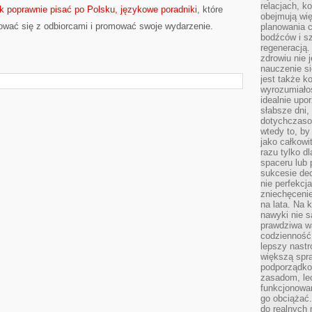
relacjach, k
ak poprawnie pisać po Polsku, językowe poradniki
, które
obejmują wi
ować się z odbiorcami i promować swoje wydarzenie.
planowania c
bodźców i s
regeneracją
zdrowiu nie j
nauczenie s
jest także 
wyrozumiałoś
idealnie up
słabsze dni,
dotychczasow
wtedy to, by
jako całkowi
razu tylko d
spaceru lub 
sukcesie dec
nie perfekcj
zniechęceni
na lata. Na 
nawyki nie 
prawdziwa wa
codzienność.
lepszy nastr
większą spra
podporządko
zasadom, lec
funkcjonowan
go obciążać.
do realnych 