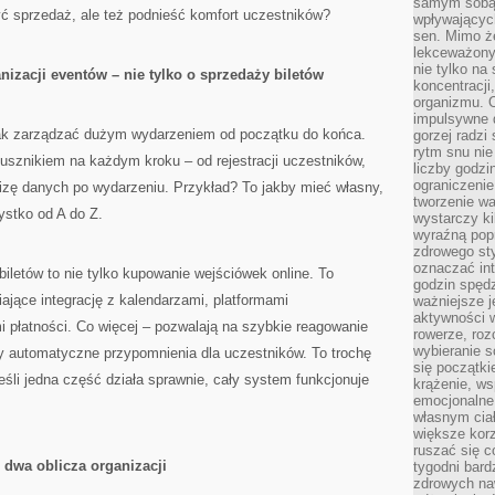
samym sobą.
zyć sprzedaż, ale też podnieść komfort uczestników?
wpływającyc
sen. Mimo ż
lekceważony
nie tylko na
izacji eventów – nie tylko o sprzedaży biletów
koncentracji
organizmu. 
impulsywne d
jak zarządzać dużym wydarzeniem od początku do końca.
gorzej radzi
rytm snu nie
sznikiem na każdym kroku – od rejestracji uczestników,
liczby godzi
ograniczeni
lizę danych po wydarzeniu. Przykład? To jakby mieć własny,
tworzenie w
ystko od A do Z.
wystarczy k
wyraźną popr
zdrowego sty
oznaczać in
letów to nie tylko kupowanie wejściówek online. To
godzin spędz
jące integrację z kalendarzami, platformami
ważniejsze j
aktywności w
płatności. Co więcej – pozwalają na szybkie reagowanie
rowerze, roz
wybieranie 
y automatyczne przypomnienia dla uczestników. To trochę
się początki
eśli jedna część działa sprawnie, cały system funkcjonuje
krążenie, ws
emocjonalne
własnym cia
większe korz
ruszać się c
 dwa oblicza organizacji
tygodni bard
zdrowych na