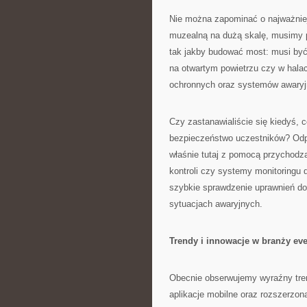
Nie można zapominać o najważniej
muzealną na dużą skalę, musimy 
tak jakby budować most: musi być 
na otwartym powietrzu czy w hala
ochronnych oraz systemów awaryj
Czy zastanawialiście się kiedyś, c
bezpieczeństwo uczestników? Odpow
właśnie tutaj z pomocą przychodz
kontroli czy systemy monitoringu 
szybkie sprawdzenie uprawnień do
sytuacjach awaryjnych.
Trendy i innowacje w branży ev
Obecnie obserwujemy wyraźny tren
aplikacje mobilne oraz rozszerzo