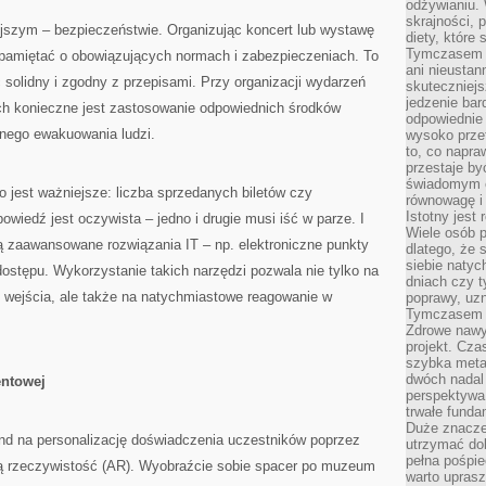
odżywianiu.
skrajności, 
szym – bezpieczeństwie. Organizując koncert lub wystawę
diety, które
Tymczasem z
pamiętać o obowiązujących normach i zabezpieczeniach. To
ani nieusta
solidny i zgodny z przepisami. Przy organizacji wydarzeń
skuteczniejs
jedzenie bar
ch konieczne jest zastosowanie odpowiednich środków
odpowiednie
nego ewakuowania ludzi.
wysoko prze
to, co napra
przestaje b
świadomym e
o jest ważniejsze: liczba sprzedanych biletów czy
równowagę i 
Istotny jest
iedź jest oczywista – jedno i drugie musi iść w parze. I
Wiele osób p
ą zaawansowane rozwiązania IT – np. elektroniczne punkty
dlatego, że 
siebie natyc
dostępu. Wykorzystanie takich narzędzi pozwala nie tylko na
dniach czy t
 wejścia, ale także na natychmiastowe reagowanie w
poprawy, uzn
Tymczasem o
Zdrowe nawyk
projekt. Cz
szybka metam
dwóch nadal 
entowej
perspektywa
trwałe fund
Duże znacze
d na personalizację doświadczenia uczestników poprzez
utrzymać dob
pełna pośpie
ną rzeczywistość (AR). Wyobraźcie sobie spacer po muzeum
warto uprasz