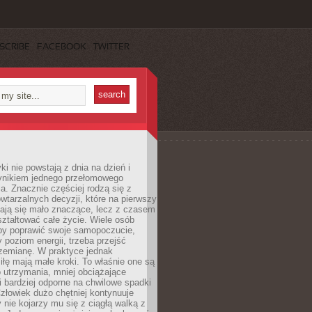
SCRIBE
FACEBOOK
TWITTER
i nie powstają z dnia na dzień i
ynikiem jednego przełomowego
a. Znacznie częściej rodzą się z
wtarzalnych decyzji, które na pierwszy
dają się mało znaczące, lecz z czasem
ztałtować całe życie. Wiele osób
by poprawić swoje samopoczucie,
 poziom energii, trzeba przejść
rzemianę. W praktyce jednak
iłę mają małe kroki. To właśnie one są
o utrzymania, mniej obciążające
i bardziej odporne na chwilowe spadki
złowiek dużo chętniej kontynuuje
y nie kojarzy mu się z ciągłą walką z