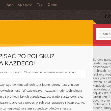
Tagi
Zimno
Pogoń
Spis Treści
SUB
PISAĆ PO POLSKU?
Zdrowe nawyk
A KAŻDEGO!
rzadko są w
postanowieni
drobnych, po
JAK
 CZE - 19 - 2025
MOŻLIWOŚĆ KOMENTOWANIA
ZOSTAŁA
rzut oka wy
POPRAWNIE
PISAĆ
zaczynają ks
PO
uważa, że a
POLSKU?
czy wystaw muzealnych to z jednej strony fascynujące
kondycję czy
PRZEWODNIK
DLA
radykalną p
powiedzialność. W dzisiejszych czasach, gdy technologia
KAŻDEGO!
największą s
iu i promocji takich przedsięwzięć, warto zastanowić się,
łatwiejsze d
psychicznie 
zania, aby cały proces przebiegał sprawnie i bezpiecznie.
motywacji. C
proces, któr
jak zintegrować system sprzedaży biletów z resztą