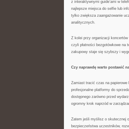
z interaktywnymi guide’ami w telef
najlepsze miejsca do selfie lub i
tylko zwiększa zaangażowanie ucz
analitycznych.
Z kolei przy organizacji koncertów
czyli płatności bezgotówkowe na t
zakupowy staje się szybszy i wygod
Czy naprawdę warto postawić n
Zamiast tracić czas na papierowe l
profesjonalne platformy do sprzed
dostępnego zarówno przed wydarze
ogromny krok naprzód w zarządza
Zatem jeśli myślisz o skutecznej 
bezpieczeństwa uczestników, roz