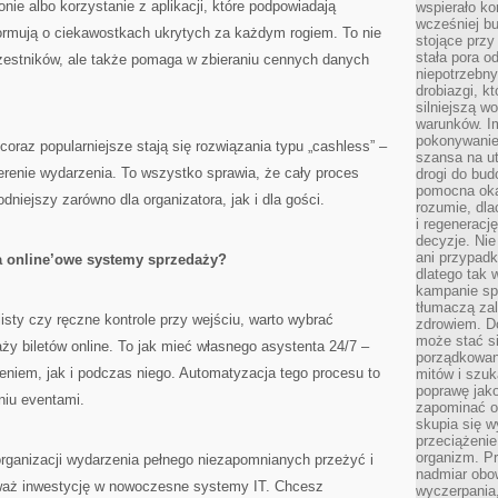
onie albo korzystanie z aplikacji, które podpowiadają
wspierało k
wcześniej b
nformują o ciekawostkach ukrytych za każdym rogiem. To nie
stojące przy
stała pora o
estników, ale także pomaga w zbieraniu cennych danych
niepotrzebny
drobiazgi, k
silniejszą w
warunków. Im
pokonywanie
 coraz popularniejsze stają się rozwiązania typu „cashless” –
szansa na u
erenie wydarzenia. To wszystko sprawia, że cały proces
drogi do bud
pomocna okaz
niejszy zarówno dla organizatora, jak i dla gości.
rozumie, dla
i regeneracj
decyzje. Nie
ani przypadk
a online’owe systemy sprzedaży?
dlatego tak 
kampanie spo
tłumaczą za
isty czy ręczne kontrole przy wejściu, warto wybrać
zdrowiem. D
może stać s
aży biletów online. To jak mieć własnego asystenta 24/7 –
porządkowani
niem, jak i podczas niego. Automatyzacja tego procesu to
mitów i szuk
poprawę jak
niu eventami.
zapominać o
skupia się w
przeciążeni
organizm. Pr
organizacji wydarzenia pełnego niezapomnianych przeżyć i
nadmiar obow
waż inwestycję w nowoczesne systemy IT. Chcesz
wyczerpania,