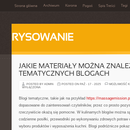
Archiwum
Korona
Tagi
Strona główna
Pogoń
Spis Treści
RYSOWANIE
JAKIE MATERIAŁY MOŻNA ZNALE
TEMATYCZNYCH BLOGACH
POSTED BY ADMIN
POSTED ON PAŹ - 17 - 2025
MOŻLIWOŚĆ 
WYŁĄCZONA
Blogi tematyczne, takie jak na przykład
https://massagemission.p
dopasowane do zainteresowań czytelników, przez co prosto pozys
rzeczywiście okażą się pomocne. W kulinarnych blogów można s
codzienne posiłki, przewodniki po wykonywaniu zdrowych potraw 
wyboru produktów i wyposażenia kuchni. Blogi podróżnicze pokaz