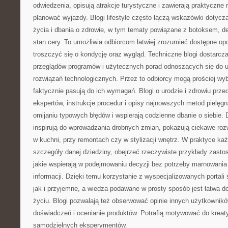
odwiedzenia, opisują atrakcje turystyczne i zawierają praktyczne r
planować wyjazdy. Blogi lifestyle często łączą wskazówki dotycz
życia i dbania o zdrowie, w tym tematy powiązane z botoksem, d
stan cery. To umożliwia odbiorcom łatwiej zrozumieć dostępne opc
troszczyć się o kondycję oraz wygląd. Techniczne blogi dostarcza
przeglądów programów i użytecznych porad odnoszących się do 
rozwiązań technologicznych. Przez to odbiorcy mogą prościej wyb
faktycznie pasują do ich wymagań. Blogi o urodzie i zdrowiu prz
ekspertów, instrukcje procedur i opisy najnowszych metod pielęgna
omijaniu typowych błędów i wspierają codzienne dbanie o siebie.
inspirują do wprowadzania drobnych zmian, pokazują ciekawe roz
w kuchni, przy remontach czy w stylizacji wnętrz. W praktyce ka
szczegóły danej dziedziny, obejrzeć rzeczywiste przykłady zast
jakie wspierają w podejmowaniu decyzji bez potrzeby marnowania
informacji. Dzięki temu korzystanie z wyspecjalizowanych portali
jak i przyjemne, a wiedza podawane w prosty sposób jest łatwa 
życiu. Blogi pozwalają też obserwować opinie innych użytkownikó
doświadczeń i ocenianie produktów. Potrafią motywować do kreat
samodzielnych eksperymentów.