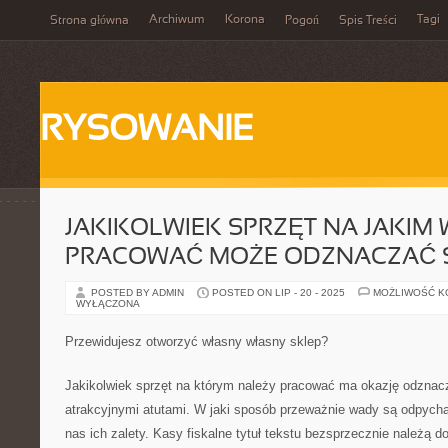
Archiwum
Korona
Tagi
Strona główna
Pogoń
Spis Treści
RYSOWANIE
JAKIKOLWIEK SPRZĘT NA JAKIM
PRACOWAĆ MOŻE ODZNACZAĆ 
POSTED BY ADMIN
POSTED ON LIP - 20 - 2025
MOŻLIWOŚĆ 
WYŁĄCZONA
Przewidujesz otworzyć własny własny sklep?
Jakikolwiek sprzęt na którym należy pracować ma okazję odznac
atrakcyjnymi atutami. W jaki sposób przeważnie wady są odpycha
nas ich zalety. Kasy fiskalne tytuł tekstu bezsprzecznie należą d