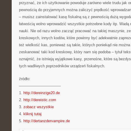
przyznać, że ich użytkowanie powoduje zarówno wiele trudu jak o
pewnością do przyjemnych można zaliczyć prędkość wprowadzani
– musisz zainstalować kasę fiskalną są z pewnością dużą wygodą
łatwością wolno wprowadzić wszystkie potrzebne kody itp. Wadą 
nauki. Nie od razu wolno zacząć pracować na takiej maszynie, z
kreskowych, innych kodów, które powinny być adekwatnie zapr
też wielkość kas, ponieważ są takie, których poniekąd nie można
zeskanować taki kod kreskowy, który nam się podoba – tytuł tek
oznajmić, że istnieją wyjątkowe kasy, przenośne, które są bezd
tych wadliwych poprzedników urządzeń fiskalnych.
źródło:
———————————
1.
http://dereinzige20.de
2.
http://dereistic.com
3.
zobacz wszystkie
4.
kliknij tutaj
5.
http://dertanzdervampire.de