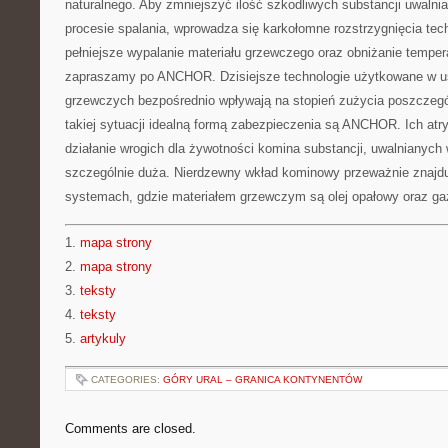
naturalnego. Aby zmniejszyć ilość szkodliwych substancji uwalni
procesie spalania, wprowadza się karkołomne rozstrzygnięcia tec
pełniejsze wypalanie materiału grzewczego oraz obniżanie temper
zapraszamy po ANCHOR. Dzisiejsze technologie użytkowane w 
grzewczych bezpośrednio wpływają na stopień zużycia poszcze
takiej sytuacji idealną formą zabezpieczenia są ANCHOR. Ich atr
działanie wrogich dla żywotności komina substancji, uwalnianych w
szczególnie duża. Nierdzewny wkład kominowy przeważnie znajd
systemach, gdzie materiałem grzewczym są olej opałowy oraz ga
1.
mapa strony
2.
mapa strony
3.
teksty
4.
teksty
5.
artykuly
CATEGORIES:
GÓRY URAL – GRANICA KONTYNENTÓW
Comments are closed.