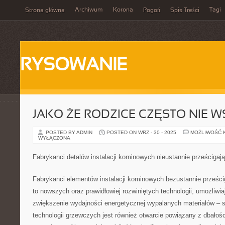
Archiwum
Korona
Tagi
Strona główna
Pogoń
Spis Treści
RYSOWANIE
JAKO ŻE RODZICE CZĘSTO NIE 
POSTED BY ADMIN
POSTED ON WRZ - 30 - 2025
MOŻLIWOŚĆ 
WYŁĄCZONA
Fabrykanci detalów instalacji kominowych nieustannie prześcigają
Fabrykanci elementów instalacji kominowych bezustannie prześci
to nowszych oraz prawidłowiej rozwiniętych technologii, umożliw
zwiększenie wydajności energetycznej wypalanych materiałów 
technologii grzewczych jest również otwarcie powiązany z dbałoś