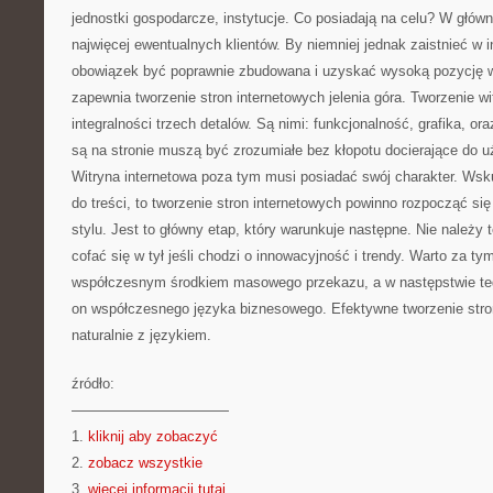
jednostki gospodarcze, instytucje. Co posiadają na celu? W główn
najwięcej ewentualnych klientów. By niemniej jednak zaistnieć w i
obowiązek być poprawnie zbudowana i uzyskać wysoką pozycję 
zapewnia tworzenie stron internetowych jelenia góra. Tworzenie wi
integralności trzech detalów. Są nimi: funkcjonalność, grafika, ora
są na stronie muszą być zrozumiałe bez kłopotu docierające do u
Witryna internetowa poza tym musi posiadać swój charakter. Wsk
do treści, to tworzenie stron internetowych powinno rozpocząć si
stylu. Jest to główny etap, który warunkuje następne. Nie należy 
cofać się w tył jeśli chodzi o innowacyjność i trendy. Warto za ty
współczesnym środkiem masowego przekazu, a w następstwie teg
on współczesnego języka biznesowego. Efektywne tworzenie st
naturalnie z językiem.
źródło:
———————————
1.
kliknij aby zobaczyć
2.
zobacz wszystkie
3.
więcej informacji tutaj