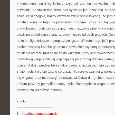
przechodzeniu na dietę. Należy przyznać, że clou jest wybitnie 
powoduje, że stworzona przez nas sylwetka jest szczupła. A szc
zalet. W szczególe, każdy człowiek zdaje sobie kwestię, że jest
prostu ciągnie do tego, by przebywać z innymi ludźmi. A tutaj w
prawidłowość. Ludziom szczupłym jest najzwyczajniej w świecie 
uważane za ładniejsze oraz atrakcyjniejsze od osób grubych. Co wi
dużo inteligentniejsze i sympatyczniejsze. Wskutek tego jeśli p
osobę szczupłą i osobę grube to z pewnością wybiorą tę pierwszą
myślenia od razu można dojść do wniosku, który jest równocześn
prawidłową wagą szybciej wspinają się po stromej drabinie kariery
opinie. O dużo prędzej także takie osoby znajdują partnera życi
znajomych. I nie się tutaj o co dąsać. To najzwyczajniej w świecie
się w garść oraz rozpocząć stosować właściwą dietę. Jest jeszcz
którym powinny pomyśleć osoby otyłe. Kompatybilna waga sprawi
narażeni na przeróżne choroby.
źródło:
———————————
1.
http://leanderpotsdam.de