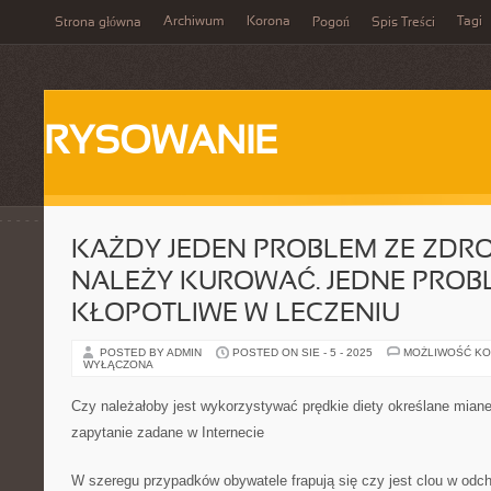
Archiwum
Korona
Tagi
Strona główna
Pogoń
Spis Treści
RYSOWANIE
KAŻDY JEDEN PROBLEM ZE ZDR
NALEŻY KUROWAĆ. JEDNE PROBL
KŁOPOTLIWE W LECZENIU
POSTED BY ADMIN
POSTED ON SIE - 5 - 2025
MOŻLIWOŚĆ K
WYŁĄCZONA
Czy należałoby jest wykorzystywać prędkie diety określane miane
zapytanie zadane w Internecie
W szeregu przypadków obywatele frapują się czy jest clou w odch