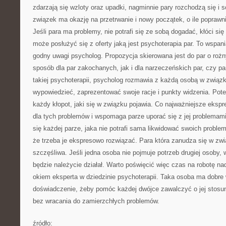
zdarzają się wzloty oraz upadki, nagminnie pary rozchodzą się i
związek ma okazję na przetrwanie i nowy początek, o ile poprawni
Jeśli para ma problemy, nie potrafi się ze sobą dogadać, kłóci si
może posłużyć się z oferty jaką jest psychoterapia par. To wspani
godny uwagi psycholog. Propozycja skierowana jest do par o roż
sposób dla par zakochanych, jak i dla narzeczeńskich par, czy pa
takiej psychoterapii, psycholog rozmawia z każdą osobą w związ
wypowiedzieć, zaprezentować swoje racje i punkty widzenia. Pot
każdy kłopot, jaki się w związku pojawia. Co najważniejsze eksp
dla tych problemów i wspomaga parze uporać się z jej problemam
się każdej parze, jaka nie potrafi sama likwidować swoich problem
że trzeba je ekspresowo rozwiązać. Para która zanudza się w zwi
szczęśliwa. Jeśli jedna osoba nie pojmuje potrzeb drugiej osoby,
będzie należycie działał. Warto poświęcić więc czas na robotę n
okiem eksperta w dziedzinie psychoterapii. Taka osoba ma dobre 
doświadczenie, żeby pomóc każdej dwójce zawalczyć o jej stosune
bez wracania do zamierzchłych problemów.
źródło: