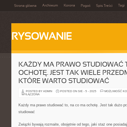
Archiwum
Korona
Tagi
Strona główna
Pogoń
Spis Treści
RYSOWANIE
KAŻDY MA PRAWO STUDIOWAĆ T
OCHOTĘ. JEST TAK WIELE PRZE
KTÓRE WARTO STUDIOWAĆ
POSTED BY ADMIN
POSTED ON SIE - 5 - 2025
MOŻLIWOŚĆ K
WYŁĄCZONA
Każdy ma prawo studiować to, na co ma ochotę. Jest tak dużo pr
studiować
Związki bywają rozmaite, obojętnie od tego, jaki staż one posiad