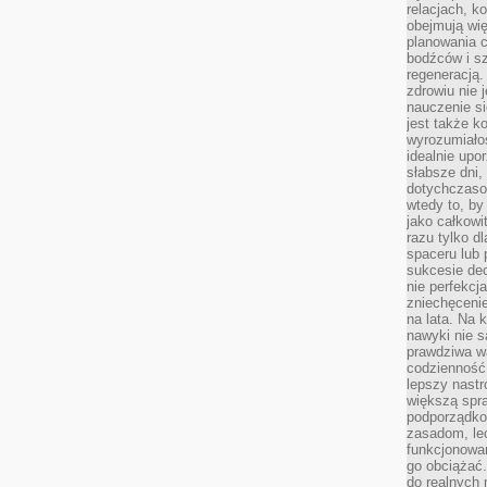
relacjach, k
obejmują wi
planowania c
bodźców i s
regeneracją
zdrowiu nie j
nauczenie s
jest także 
wyrozumiałoś
idealnie up
słabsze dni,
dotychczasow
wtedy to, by
jako całkowi
razu tylko d
spaceru lub 
sukcesie dec
nie perfekcj
zniechęceni
na lata. Na 
nawyki nie 
prawdziwa wa
codzienność.
lepszy nastr
większą spra
podporządko
zasadom, lec
funkcjonowan
go obciążać.
do realnych 