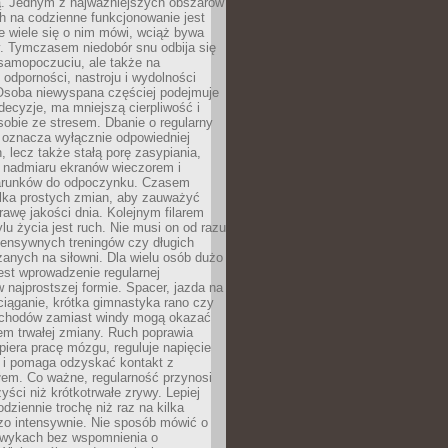
 Jednym z najważniejszych obszarów
h na codzienne funkcjonowanie jest
e wiele się o nim mówi, wciąż bywa
. Tymczasem niedobór snu odbija się
 samopoczuciu, ale także na
, odporności, nastroju i wydolności
Osoba niewyspana częściej podejmuje
ecyzje, ma mniejszą cierpliwość i
 sobie ze stresem. Dbanie o regularny
 oznacza wyłącznie odpowiedniej
n, lecz także stałą porę zasypiania,
e nadmiaru ekranów wieczorem i
arunków do odpoczynku. Czasem
ilka prostych zmian, aby zauważyć
awę jakości dnia. Kolejnym filarem
lu życia jest ruch. Nie musi on od razu
tensywnych treningów czy długich
anych na siłowni. Dla wielu osób dużo
est wprowadzenie regularnej
 najprostszej formie. Spacer, jazda na
ciąganie, krótka gimnastyka rano czy
schodów zamiast windy mogą okazać
em trwałej zmiany. Ruch poprawia
piera pracę mózgu, reguluje napięcie
 i pomaga odzyskać kontakt z
łem. Co ważne, regularność przynosi
yści niż krótkotrwałe zrywy. Lepiej
odziennie trochę niż raz na kilka
zo intensywnie. Nie sposób mówić o
wykach bez wspomnienia o