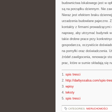
budownictwa lokalowego jest w op
są na porządku dziennym. Nie zaws
Nieraz jest efektem braku dzienne
urzadzenia budowlane pajeczno. Z
kontakty z firmami prowadzącymi 
naprawy, aby utrzymać budynek w 
takie drobne prace przy konkretn
gospodarcza, oczywiście doświadcz
na pomyłki oraz doświadczenia. Us
źródeł zawilgocenia, renowacje sto
prac, które w sumie składają się 
1.
spis tresci
2.
http://darbyssalsa.com/spis-tres
3.
wpisy
4.
teksty
5.
spis tresci
CATEGORIES:
NIERUCHOMOŚCI