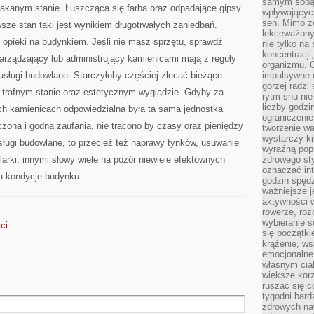
samym sobą.
łakanym stanie. Łuszcząca się farba oraz odpadające gipsy
wpływającyc
sen. Mimo ż
ze stan taki jest wynikiem długotrwałych zaniedbań.
lekceważony
j opieki na budynkiem. Jeśli nie masz sprzętu, sprawdź
nie tylko na
koncentracji
arządzający lub administrujący kamienicami mają z reguły
organizmu. 
usługi budowlane. Starczyłoby częściej zlecać bieżące
impulsywne d
gorzej radzi
trafnym stanie oraz estetycznym wyglądzie. Gdyby za
rytm snu nie
liczby godzi
ych kamienicach odpowiedzialna była ta sama jednostka
ograniczeni
ona i godna zaufania, nie tracono by czasy oraz pieniędzy
tworzenie w
wystarczy k
ługi budowlane, to przecież też naprawy tynków, usuwanie
wyraźną popr
larki, innymi słowy wiele na pozór niewiele efektownych
zdrowego sty
oznaczać in
na kondycje budynku.
godzin spędz
ważniejsze j
aktywności w
rowerze, roz
wybieranie 
ci
się początki
krążenie, ws
emocjonalne
własnym cia
większe korz
ruszać się c
tygodni bard
zdrowych na