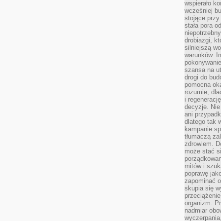
wspierało k
wcześniej b
stojące przy
stała pora o
niepotrzebny
drobiazgi, k
silniejszą w
warunków. Im
pokonywanie
szansa na u
drogi do bud
pomocna okaz
rozumie, dla
i regeneracj
decyzje. Nie
ani przypadk
dlatego tak 
kampanie spo
tłumaczą za
zdrowiem. D
może stać s
porządkowani
mitów i szuk
poprawę jak
zapominać o
skupia się w
przeciążeni
organizm. Pr
nadmiar obow
wyczerpania,