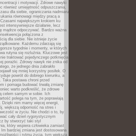
oncentracji i motywacji. Zdrowe nawyki
ęc również umiejętność odpuszczania,
zasu dla siebie, ograniczania nadmiaru
zukania równowagi między pracą a
. Czasami największym krokiem ku
est intensywniejsze działanie, lecz
ię mądrze odpoczywać. Bardzo ważna
konsekwencja połączona z
cią dla siebie. Nie istnieje życie
orządkowane. Każdemu zdarzają się
 gorsze tygodnie i momenty, w których
a rutyna się rozluźnia. Kluczowe jest
 nie traktować pojedynczego potknięcia
tej porażki. Zdrowy nawyk nie znika od
latego, że jednego dnia zabrakło
pojawił się mniej korzystny posiłek. O
yduje powrót do dobrego kierunku, a
a. Taka postawa chroni przed
em i pomaga budować trwałą zmianę
koniec warto podkreślić, że zdrowe
są celem samym w sobie. Ich
rtość polega na tym, że poprawiają
 Dzięki nim mamy więcej energii,
ój, większą odporność na stres i
wczość w życiu. Nie chodzi o to, by
wać cały dzień rygorystycznym
z by stworzyć taki styl
ia, który wspiera człowieka zamiast
 Im bardziej zmiana jest dostosowana
możliwości i rytmu życia, tym większa