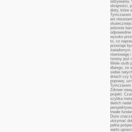
odżywianiu.
skrajności, 
diety, które
Tymczasem z
ani nieusta
skuteczniejs
jedzenie bar
odpowiednie
wysoko prze
to, co napra
przestaje b
świadomym e
równowagę i 
Istotny jest
Wiele osób p
dlatego, że 
siebie natyc
dniach czy t
poprawy, uzn
Tymczasem o
Zdrowe nawyk
projekt. Cz
szybka metam
dwóch nadal 
perspektywa
trwałe fund
Duże znacze
utrzymać dob
pełna pośpie
warto uprasz