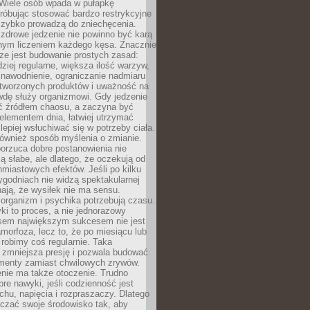
 Wiele osób wpada w pułapkę
próbując stosować bardzo restrykcyjne
 szybko prowadzą do zniechęcenia.
drowe jedzenie nie powinno być karą
nnym liczeniem każdego kęsa. Znacznie
ze jest budowanie prostych zasad:
dziej regularne, większa ilość warzyw,
 nawodnienie, ograniczanie nadmiaru
tworzonych produktów i uważność na
wdę służy organizmowi. Gdy jedzenie
yć źródłem chaosu, a zaczyna być
lementem dnia, łatwiej utrzymać
lepiej wsłuchiwać się w potrzeby ciała.
 również sposób myślenia o zmianie.
orzuca dobre postanowienia nie
są słabe, ale dlatego, że oczekują od
hmiastowych efektów. Jeśli po kilku
ygodniach nie widzą spektakularnej
ają, że wysiłek nie ma sensu.
rganizm i psychika potrzebują czasu.
i to proces, a nie jednorazowy
asem największym sukcesem nie jest
orfoza, lecz to, że po miesiącu lub
robimy coś regularnie. Taka
 zmniejsza presję i pozwala budować
amenty zamiast chwilowych zrywów.
nie ma także otoczenie. Trudno
re nawyki, jeśli codzienność jest
chu, napięcia i rozpraszaczy. Dlatego
czać swoje środowisko tak, aby