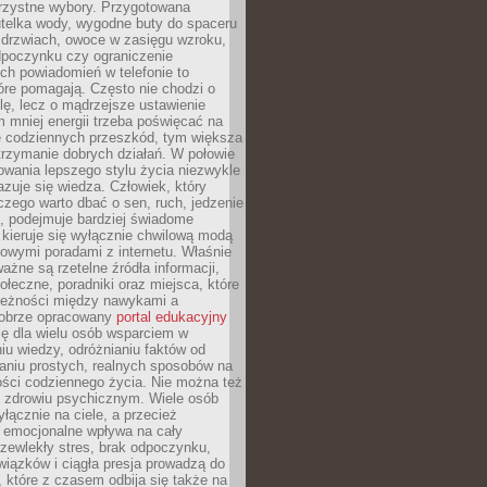
orzystne wybory. Przygotowana
utelka wody, wygodne buty do spaceru
 drzwiach, owoce w zasięgu wzroku,
dpoczynku czy ograniczenie
ch powiadomień w telefonie to
tóre pomagają. Często nie chodzi o
olę, lecz o mądrzejsze ustawienie
 mniej energii trzeba poświęcać na
 codziennych przeszkód, tym większa
trzymanie dobrych działań. W połowie
owania lepszego stylu życia niezwykle
uje się wiedza. Człowiek, który
czego warto dbać o sen, ruch, jedzenie
ę, podejmuje bardziej świadome
 kieruje się wyłącznie chwilową modą
owymi poradami z internetu. Właśnie
ważne są rzetelne źródła informacji,
łeczne, poradniki oraz miejsca, które
leżności między nawykami a
obrze opracowany
portal edukacyjny
ię dla wielu osób wsparciem w
u wiedzy, odróżnianiu faktów od
aniu prostych, realnych sposobów na
ości codziennego życia. Nie można też
 zdrowiu psychicznym. Wiele osób
yłącznie na ciele, a przecież
e emocjonalne wpływa na cały
zewlekły stres, brak odpoczynku,
iązków i ciągła presja prowadzą do
 które z czasem odbija się także na