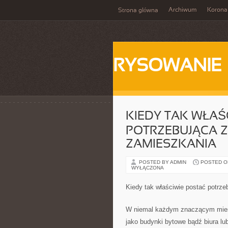
Archiwum
Korona
Strona główna
RYSOWANIE
KIEDY TAK WŁAŚ
POTRZEBUJĄCA Z
ZAMIESZKANIA
POSTED BY ADMIN
POSTED ON
WYŁĄCZONA
Kiedy tak właściwie postać potrze
W niemal każdym znaczącym mieści
jako budynki bytowe bądź biura lub