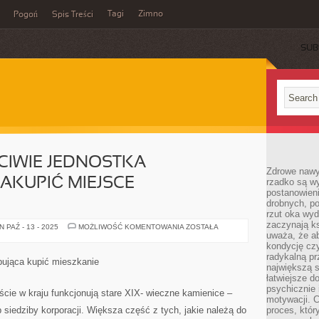
Tagi
Zimno
Pogoń
Spis Treści
SUB
CIWIE JEDNOSTKA
Zdrowe nawyk
AKUPIĆ MIEJSCE
rzadko są w
postanowieni
drobnych, po
rzut oka wy
zaczynają ks
KIEDY
 PAŹ - 13 - 2025
MOŻLIWOŚĆ KOMENTOWANIA
ZOSTAŁA
TAK
uważa, że a
WŁAŚCIWIE
kondycję czy
JEDNOSTKA
radykalną p
POTRZEBUJĄCA
bująca kupić mieszkanie
ZAKUPIĆ
największą s
MIEJSCE
łatwiejsze d
ZAMIESZKANIA
psychicznie 
e w kraju funkcjonują stare XIX- wieczne kamienice –
motywacji. C
 siedziby korporacji. Większa część z tych, jakie należą do
proces, któr