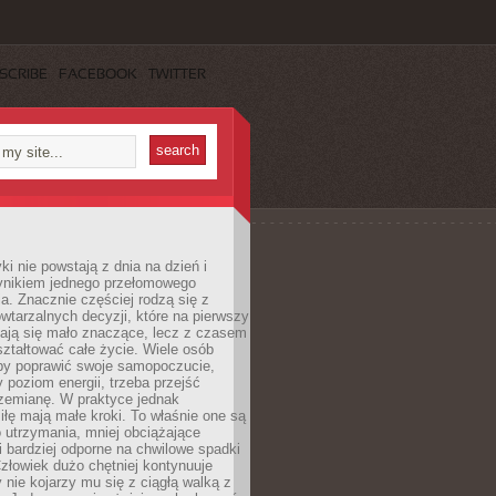
SCRIBE
FACEBOOK
TWITTER
i nie powstają z dnia na dzień i
ynikiem jednego przełomowego
a. Znacznie częściej rodzą się z
wtarzalnych decyzji, które na pierwszy
dają się mało znaczące, lecz z czasem
ztałtować całe życie. Wiele osób
by poprawić swoje samopoczucie,
 poziom energii, trzeba przejść
rzemianę. W praktyce jednak
iłę mają małe kroki. To właśnie one są
o utrzymania, mniej obciążające
i bardziej odporne na chwilowe spadki
złowiek dużo chętniej kontynuuje
y nie kojarzy mu się z ciągłą walką z