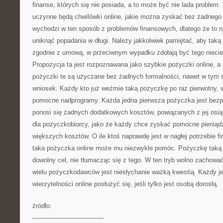
finanse, których się nie posiada, a to może być nie lada problem.
uczynne będą chwilówki online, jakie można zyskać bez żadnego
wychodzi w ten sposób z problemów finansowych, dlatego że to n
uniknąć popadania w długi. Należy jakkolwiek pamiętać, aby taką
zgodnie z umową, w przeciwnym wypadku zdołają być tego nieci
Propozycja ta jest rozpoznawana jako szybkie pożyczki online, a
pożyczki te są użyczane bez żadnych formalności, nawet w tym 
wniosek. Każdy kto już weźmie taką pożyczkę po raz pierwotny, w
pomocne nadprogramy. Każda jedna pierwsza pożyczka jest bezpł
ponosi się żadnych dodatkowych kosztów, powiązanych z jej osią
dla pożyczkobiorcy, jako że każdy chce zyskać pomocne pieniąd
większych kosztów. O ile ktoś naprawdę jest w nagłej potrzebie 
taka pożyczka online może mu niezwykle pomóc. Pożyczkę tak
dowolny cel, nie tłumacząc się z tego. W ten tryb wolno zachowa
wielu pożyczkodawców jest niesłychanie ważką kwestią. Każdy je
wierzytelności online posłużyć się, jeśli tylko jest osobą dorosłą.
źródło:
———————————