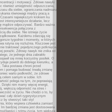
oncentracji i motywacji. Zdrowe nawyki
ęc również umiejętność odpuszczania,
zasu dla siebie, ograniczania nadmiaru
zukania równowagi między pracą a
. Czasami największym krokiem ku
est intensywniejsze działanie, lecz
ię mądrze odpoczywać. Bardzo ważna
konsekwencja połączona z
cią dla siebie. Nie istnieje życie
orządkowane. Każdemu zdarzają się
 gorsze tygodnie i momenty, w których
a rutyna się rozluźnia. Kluczowe jest
 nie traktować pojedynczego potknięcia
tej porażki. Zdrowy nawyk nie znika od
latego, że jednego dnia zabrakło
pojawił się mniej korzystny posiłek. O
yduje powrót do dobrego kierunku, a
a. Taka postawa chroni przed
em i pomaga budować trwałą zmianę
koniec warto podkreślić, że zdrowe
są celem samym w sobie. Ich
rtość polega na tym, że poprawiają
 Dzięki nim mamy więcej energii,
ój, większą odporność na stres i
wczość w życiu. Nie chodzi o to, by
wać cały dzień rygorystycznym
z by stworzyć taki styl
ia, który wspiera człowieka zamiast
 Im bardziej zmiana jest dostosowana
możliwości i rytmu życia, tym większa