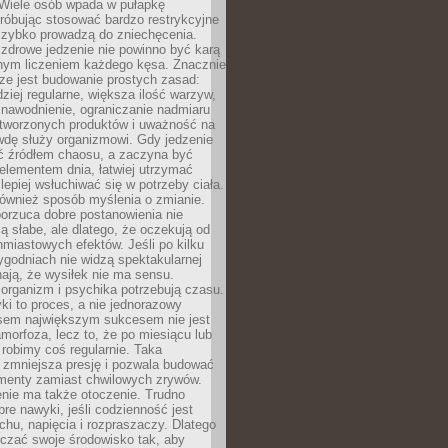
 Wiele osób wpada w pułapkę
próbując stosować bardzo restrykcyjne
 szybko prowadzą do zniechęcenia.
drowe jedzenie nie powinno być karą
nnym liczeniem każdego kęsa. Znacznie
ze jest budowanie prostych zasad:
dziej regularne, większa ilość warzyw,
 nawodnienie, ograniczanie nadmiaru
tworzonych produktów i uważność na
wdę służy organizmowi. Gdy jedzenie
yć źródłem chaosu, a zaczyna być
lementem dnia, łatwiej utrzymać
lepiej wsłuchiwać się w potrzeby ciała.
 również sposób myślenia o zmianie.
orzuca dobre postanowienia nie
są słabe, ale dlatego, że oczekują od
hmiastowych efektów. Jeśli po kilku
ygodniach nie widzą spektakularnej
ają, że wysiłek nie ma sensu.
rganizm i psychika potrzebują czasu.
i to proces, a nie jednorazowy
asem największym sukcesem nie jest
orfoza, lecz to, że po miesiącu lub
robimy coś regularnie. Taka
 zmniejsza presję i pozwala budować
amenty zamiast chwilowych zrywów.
nie ma także otoczenie. Trudno
re nawyki, jeśli codzienność jest
chu, napięcia i rozpraszaczy. Dlatego
czać swoje środowisko tak, aby