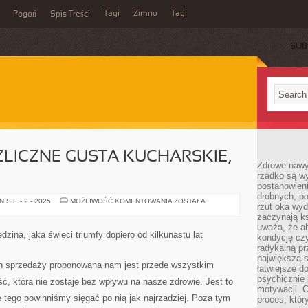
Tagi
Zimno
Tagi
Pogoń
Spis Treści
SUB
ZLICZNE GUSTA KUCHARSKIE,
Zdrowe nawyk
rzadko są w
postanowieni
drobnych, po
LUDZIE
SIE - 2 - 2025
MOŻLIWOŚĆ KOMENTOWANIA
ZOSTAŁA
rzut oka wy
MAJĄ
ROZLICZNE
zaczynają ks
GUSTA
uważa, że a
KUCHARSKIE,
dzina, jaka świeci triumfy dopiero od kilkunastu lat
kondycję czy
RÓŻNE
radykalną p
największą s
 sprzedaży proponowana nam jest przede wszystkim
łatwiejsze d
psychicznie 
, która nie zostaje bez wpływu na nasze zdrowie. Jest to
motywacji. C
tego powinniśmy sięgać po nią jak najrzadziej. Poza tym
proces, któr