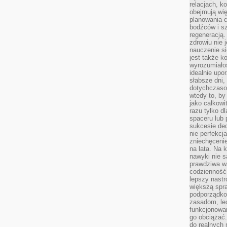
relacjach, k
obejmują wi
planowania c
bodźców i s
regeneracją
zdrowiu nie j
nauczenie s
jest także 
wyrozumiałoś
idealnie up
słabsze dni,
dotychczasow
wtedy to, by
jako całkowi
razu tylko d
spaceru lub 
sukcesie dec
nie perfekcj
zniechęceni
na lata. Na 
nawyki nie 
prawdziwa wa
codzienność.
lepszy nastr
większą spra
podporządko
zasadom, lec
funkcjonowan
go obciążać.
do realnych 