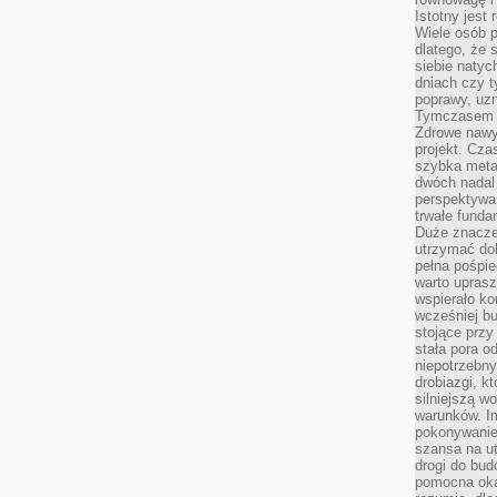
Istotny jest
Wiele osób p
dlatego, że 
siebie natyc
dniach czy t
poprawy, uzn
Tymczasem o
Zdrowe nawyk
projekt. Cz
szybka metam
dwóch nadal 
perspektywa
trwałe fund
Duże znacze
utrzymać dob
pełna pośpie
warto uprasz
wspierało k
wcześniej b
stojące przy
stała pora o
niepotrzebny
drobiazgi, k
silniejszą w
warunków. Im
pokonywanie
szansa na u
drogi do bud
pomocna okaz