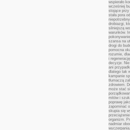
wspierało k
wcześniej b
stojące przy
stała pora o
niepotrzebny
drobiazgi, k
silniejszą w
warunków. Im
pokonywanie
szansa na u
drogi do bud
pomocna okaz
rozumie, dla
i regeneracj
decyzje. Nie
ani przypadk
dlatego tak 
kampanie spo
tłumaczą za
zdrowiem. D
może stać s
porządkowani
mitów i szuk
poprawę jak
zapominać o
skupia się w
przeciążeni
organizm. Pr
nadmiar obow
wyczerpania,