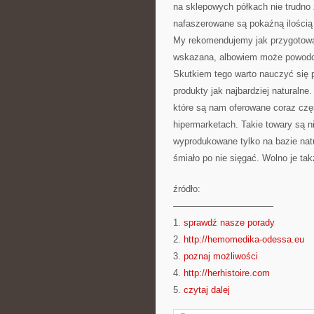
na sklepowych półkach nie trudno
nafaszerowane są pokaźną ilością
My rekomendujemy jak przygotować
wskazana, albowiem może powodowa
Skutkiem tego warto nauczyć się 
produkty jak najbardziej naturalne.
które są nam oferowane coraz czę
hipermarketach. Takie towary są n
wyprodukowane tylko na bazie nat
śmiało po nie sięgać. Wolno je ta
źródło:
———————————
1.
sprawdź nasze porady
2.
http://hemomedika-odessa.eu
3.
poznaj możliwości
4.
http://herhistoire.com
5.
czytaj dalej