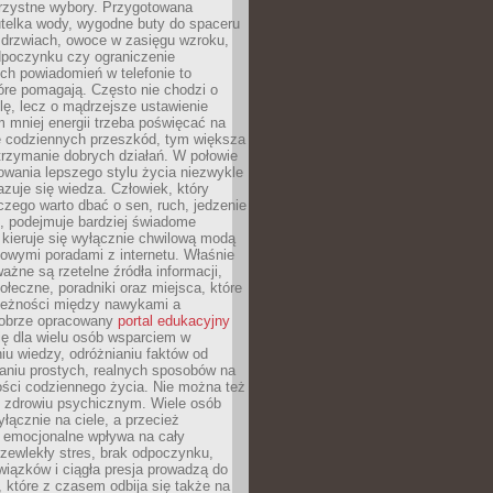
orzystne wybory. Przygotowana
utelka wody, wygodne buty do spaceru
 drzwiach, owoce w zasięgu wzroku,
dpoczynku czy ograniczenie
ch powiadomień w telefonie to
tóre pomagają. Często nie chodzi o
olę, lecz o mądrzejsze ustawienie
 mniej energii trzeba poświęcać na
 codziennych przeszkód, tym większa
trzymanie dobrych działań. W połowie
owania lepszego stylu życia niezwykle
uje się wiedza. Człowiek, który
czego warto dbać o sen, ruch, jedzenie
ę, podejmuje bardziej świadome
 kieruje się wyłącznie chwilową modą
owymi poradami z internetu. Właśnie
ważne są rzetelne źródła informacji,
łeczne, poradniki oraz miejsca, które
leżności między nawykami a
obrze opracowany
portal edukacyjny
ię dla wielu osób wsparciem w
u wiedzy, odróżnianiu faktów od
aniu prostych, realnych sposobów na
ości codziennego życia. Nie można też
 zdrowiu psychicznym. Wiele osób
yłącznie na ciele, a przecież
e emocjonalne wpływa na cały
zewlekły stres, brak odpoczynku,
iązków i ciągła presja prowadzą do
 które z czasem odbija się także na