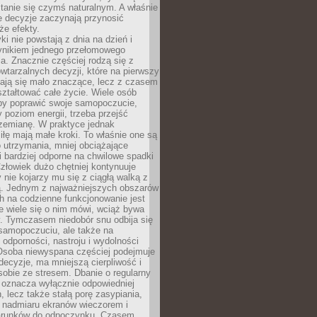
tanie się czymś naturalnym. A właśnie
e decyzje zaczynają przynosić
że efekty.
i nie powstają z dnia na dzień i
ynikiem jednego przełomowego
a. Znacznie częściej rodzą się z
wtarzalnych decyzji, które na pierwszy
dają się mało znaczące, lecz z czasem
ztałtować całe życie. Wiele osób
by poprawić swoje samopoczucie,
 poziom energii, trzeba przejść
rzemianę. W praktyce jednak
iłę mają małe kroki. To właśnie one są
o utrzymania, mniej obciążające
i bardziej odporne na chwilowe spadki
złowiek dużo chętniej kontynuuje
y nie kojarzy mu się z ciągłą walką z
 Jednym z najważniejszych obszarów
h na codzienne funkcjonowanie jest
e wiele się o nim mówi, wciąż bywa
. Tymczasem niedobór snu odbija się
 samopoczuciu, ale także na
, odporności, nastroju i wydolności
Osoba niewyspana częściej podejmuje
ecyzje, ma mniejszą cierpliwość i
 sobie ze stresem. Dbanie o regularny
 oznacza wyłącznie odpowiedniej
n, lecz także stałą porę zasypiania,
e nadmiaru ekranów wieczorem i
arunków do odpoczynku. Czasem