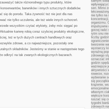
samym sobą.
 zauważyć także różnorodnego typu produkty, które
wpływającyc
sen. Mimo ż
 konserwantów, barwników i innych sztucznych dodatków.
lekceważony
 się do porodu. Taka żywność też nie jest dla nas
nie tylko na
koncentracji
ć nie tylko uczulenia, ale też wiele innych schorzeń.
organizmu. 
przede wszystkim czytać etykiety, żeby móc sięgać po
impulsywne d
gorzej radzi
 Aktualnie karierę robią coraz szybciej produkty ekologiczne,
rytm snu nie
liczby godzi
ściej, też w tych dużych centrach handlowych oraz
ograniczeni
iezwykle zdrowe, a co najważniejsze, pozostały one
tworzenie w
wystarczy k
uralnych składników. Jesteśmy w stanie w następstwie tego
wyraźną popr
kże odkryć na tak zwanych ekologicznych bazarach.
zdrowego sty
oznaczać in
godzin spędz
ważniejsze j
aktywności w
rowerze, roz
wybieranie 
się początki
krążenie, ws
emocjonalne
własnym cia
większe korz
ruszać się c
tygodni bard
zdrowych na