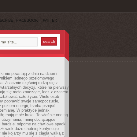
SCRIBE
FACEBOOK
TWITTER
i nie powstają z dnia na dzień i
ynikiem jednego przełomowego
a. Znacznie częściej rodzą się z
wtarzalnych decyzji, które na pierwszy
dają się mało znaczące, lecz z czasem
ztałtować całe życie. Wiele osób
by poprawić swoje samopoczucie,
 poziom energii, trzeba przejść
rzemianę. W praktyce jednak
iłę mają małe kroki. To właśnie one są
o utrzymania, mniej obciążające
i bardziej odporne na chwilowe spadki
złowiek dużo chętniej kontynuuje
y nie kojarzy mu się z ciągłą walką z