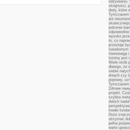
odżywianiu.
skrajności, 
diety, które
Tymczasem z
ani nieusta
skuteczniejs
jedzenie bar
odpowiednie
wysoko prze
to, co napra
przestaje b
świadomym e
równowagę i 
Istotny jest
Wiele osób p
dlatego, że 
siebie natyc
dniach czy t
poprawy, uzn
Tymczasem o
Zdrowe nawyk
projekt. Cz
szybka metam
dwóch nadal 
perspektywa
trwałe fund
Duże znacze
utrzymać dob
pełna pośpie
warto uprasz