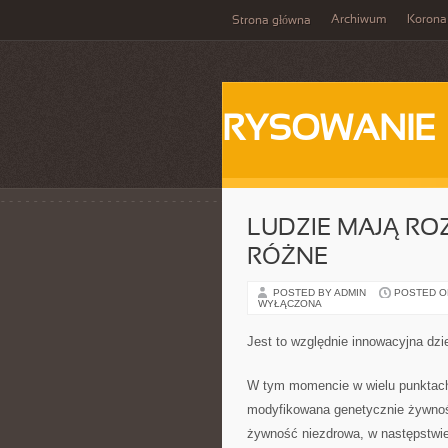
Archiwum
Korona
Strona główna
RYSOWANIE
LUDZIE MAJĄ RO
RÓŻNE
POSTED BY ADMIN
POSTED ON 
WYŁĄCZONA
Jest to względnie innowacyjna dzie
W tym momencie w wielu punktach
modyfikowana genetycznie żywność
żywność niezdrowa, w następstwie 