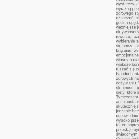
wystarczy k
wyraźną popr
zdrowego sty
oznaczać in
godzin spędz
ważniejsze j
aktywności w
rowerze, roz
wybieranie 
się początki
krążenie, ws
emocjonalne
własnym cia
większe korz
ruszać się c
tygodni bard
zdrowych na
odżywianiu.
skrajności, 
diety, które
Tymczasem z
ani nieusta
skuteczniejs
jedzenie bar
odpowiednie
wysoko prze
to, co napra
przestaje b
świadomym e
równowagę i 