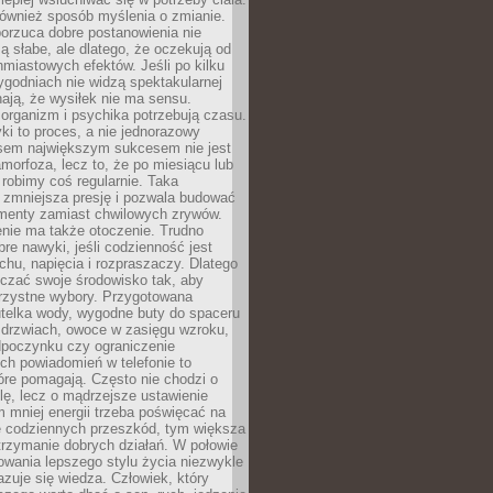
 również sposób myślenia o zmianie.
orzuca dobre postanowienia nie
są słabe, ale dlatego, że oczekują od
hmiastowych efektów. Jeśli po kilku
ygodniach nie widzą spektakularnej
ają, że wysiłek nie ma sensu.
rganizm i psychika potrzebują czasu.
i to proces, a nie jednorazowy
asem największym sukcesem nie jest
orfoza, lecz to, że po miesiącu lub
robimy coś regularnie. Taka
 zmniejsza presję i pozwala budować
amenty zamiast chwilowych zrywów.
nie ma także otoczenie. Trudno
re nawyki, jeśli codzienność jest
chu, napięcia i rozpraszaczy. Dlatego
czać swoje środowisko tak, aby
orzystne wybory. Przygotowana
utelka wody, wygodne buty do spaceru
 drzwiach, owoce w zasięgu wzroku,
dpoczynku czy ograniczenie
ch powiadomień w telefonie to
tóre pomagają. Często nie chodzi o
olę, lecz o mądrzejsze ustawienie
 mniej energii trzeba poświęcać na
 codziennych przeszkód, tym większa
trzymanie dobrych działań. W połowie
owania lepszego stylu życia niezwykle
uje się wiedza. Człowiek, który