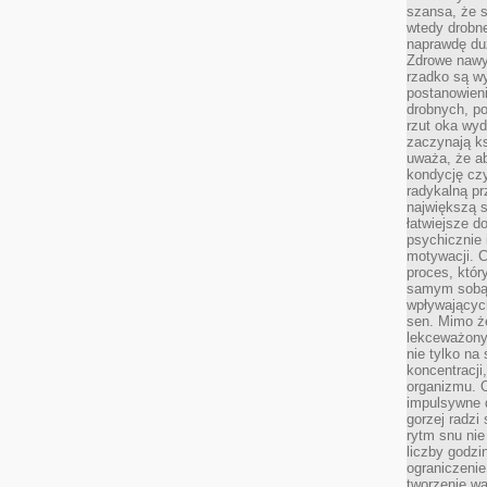
szansa, że s
wtedy drobn
naprawdę du
Zdrowe nawyk
rzadko są w
postanowieni
drobnych, po
rzut oka wy
zaczynają ks
uważa, że a
kondycję czy
radykalną p
największą s
łatwiejsze d
psychicznie 
motywacji. C
proces, któr
samym sobą.
wpływającyc
sen. Mimo ż
lekceważony
nie tylko na
koncentracji
organizmu. 
impulsywne d
gorzej radzi
rytm snu nie
liczby godzi
ograniczeni
tworzenie w