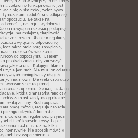
 Jednym z najważniejszych obszarów
h na codzienne funkcjonowanie jest
e wiele się o nim mówi, wciąż bywa
. Tymczasem niedobór snu odbija się
 samopoczuciu, ale także na
, odporności, nastroju i wydolności
Osoba niewyspana częściej podejmuje
ecyzje, ma mniejszą cierpliwość i
 sobie ze stresem. Dbanie o regularny
 oznacza wyłącznie odpowiedniej
n, lecz także stałą porę zasypiania,
e nadmiaru ekranów wieczorem i
arunków do odpoczynku. Czasem
ilka prostych zmian, aby zauważyć
awę jakości dnia. Kolejnym filarem
lu życia jest ruch. Nie musi on od razu
tensywnych treningów czy długich
anych na siłowni. Dla wielu osób dużo
est wprowadzenie regularnej
 najprostszej formie. Spacer, jazda na
ciąganie, krótka gimnastyka rano czy
schodów zamiast windy mogą okazać
em trwałej zmiany. Ruch poprawia
piera pracę mózgu, reguluje napięcie
 i pomaga odzyskać kontakt z
łem. Co ważne, regularność przynosi
yści niż krótkotrwałe zrywy. Lepiej
odziennie trochę niż raz na kilka
zo intensywnie. Nie sposób mówić o
wykach bez wspomnienia o