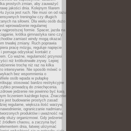
ilka prostych zmian, aby zauważyć
awę jakości dnia. Kolejnym filarem
lu życia jest ruch. Nie musi on od razu
tensywnych treningów czy długich
anych na siłowni. Dla wielu osób dużo
est wprowadzenie regularnej
 najprostszej formie. Spacer, jazda na
ciąganie, krótka gimnastyka rano czy
schodów zamiast windy mogą okazać
em trwałej zmiany. Ruch poprawia
piera pracę mózgu, reguluje napięcie
 i pomaga odzyskać kontakt z
łem. Co ważne, regularność przynosi
yści niż krótkotrwałe zrywy. Lepiej
odziennie trochę niż raz na kilka
zo intensywnie. Nie sposób mówić o
wykach bez wspomnienia o
 Wiele osób wpada w pułapkę
próbując stosować bardzo restrykcyjne
 szybko prowadzą do zniechęcenia.
drowe jedzenie nie powinno być karą
nnym liczeniem każdego kęsa. Znacznie
ze jest budowanie prostych zasad:
dziej regularne, większa ilość warzyw,
 nawodnienie, ograniczanie nadmiaru
tworzonych produktów i uważność na
wdę służy organizmowi. Gdy jedzenie
yć źródłem chaosu, a zaczyna być
lementem dnia, łatwiej utrzymać
lepiej wsłuchiwać się w potrzeby ciała.