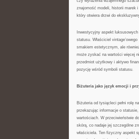
czy wyrażenia wzajemnego szacun
znajomość modeli, historii marek i
który otwiera drzwi do ekskluzywn
Inwestycyjny aspekt luksusowych
statusu. Właściciel vintage’oweg
smakiem estetycznym, ale również
może zyskać na wartości więcej ni
przedmiot użytkowy i aktywo fina
pozycję wśród symboli statusu.
Biżuteria jako język emocji i pr
Biżuteria od tysiącleci pełni rolę 
przekazując informacje o statusie,
wartościach. W przeciwieństwie do
skórą, co nadaje jej szczególne z
właściciela. Ten fizyczny aspekt sp