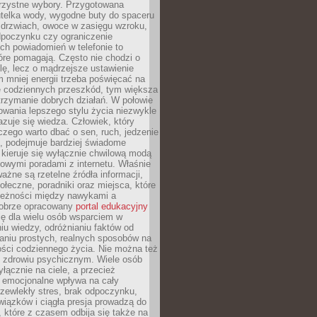
orzystne wybory. Przygotowana
utelka wody, wygodne buty do spaceru
 drzwiach, owoce w zasięgu wzroku,
dpoczynku czy ograniczenie
ch powiadomień w telefonie to
tóre pomagają. Często nie chodzi o
olę, lecz o mądrzejsze ustawienie
 mniej energii trzeba poświęcać na
 codziennych przeszkód, tym większa
trzymanie dobrych działań. W połowie
owania lepszego stylu życia niezwykle
uje się wiedza. Człowiek, który
czego warto dbać o sen, ruch, jedzenie
ę, podejmuje bardziej świadome
 kieruje się wyłącznie chwilową modą
owymi poradami z internetu. Właśnie
ważne są rzetelne źródła informacji,
łeczne, poradniki oraz miejsca, które
leżności między nawykami a
obrze opracowany
portal edukacyjny
ię dla wielu osób wsparciem w
u wiedzy, odróżnianiu faktów od
aniu prostych, realnych sposobów na
ości codziennego życia. Nie można też
 zdrowiu psychicznym. Wiele osób
yłącznie na ciele, a przecież
e emocjonalne wpływa na cały
zewlekły stres, brak odpoczynku,
iązków i ciągła presja prowadzą do
 które z czasem odbija się także na