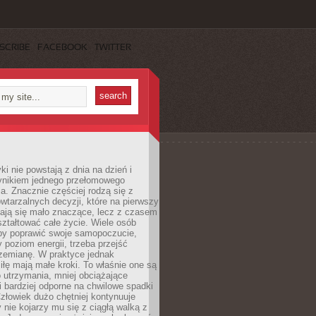
SCRIBE
FACEBOOK
TWITTER
i nie powstają z dnia na dzień i
ynikiem jednego przełomowego
a. Znacznie częściej rodzą się z
wtarzalnych decyzji, które na pierwszy
dają się mało znaczące, lecz z czasem
ztałtować całe życie. Wiele osób
by poprawić swoje samopoczucie,
 poziom energii, trzeba przejść
rzemianę. W praktyce jednak
iłę mają małe kroki. To właśnie one są
o utrzymania, mniej obciążające
i bardziej odporne na chwilowe spadki
złowiek dużo chętniej kontynuuje
y nie kojarzy mu się z ciągłą walką z