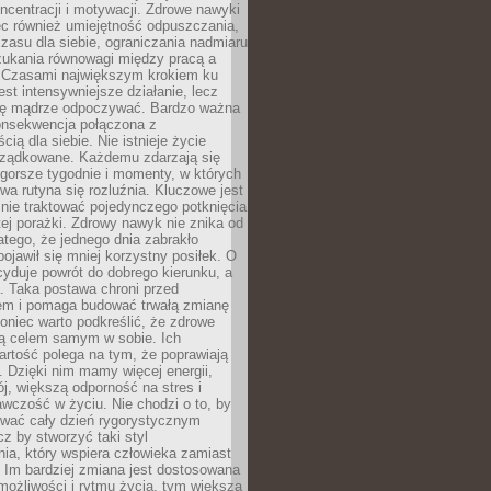
oncentracji i motywacji. Zdrowe nawyki
ęc również umiejętność odpuszczania,
zasu dla siebie, ograniczania nadmiaru
zukania równowagi między pracą a
. Czasami największym krokiem ku
est intensywniejsze działanie, lecz
ię mądrze odpoczywać. Bardzo ważna
konsekwencja połączona z
cią dla siebie. Nie istnieje życie
orządkowane. Każdemu zdarzają się
 gorsze tygodnie i momenty, w których
a rutyna się rozluźnia. Kluczowe jest
 nie traktować pojedynczego potknięcia
tej porażki. Zdrowy nawyk nie znika od
latego, że jednego dnia zabrakło
pojawił się mniej korzystny posiłek. O
yduje powrót do dobrego kierunku, a
a. Taka postawa chroni przed
em i pomaga budować trwałą zmianę
koniec warto podkreślić, że zdrowe
są celem samym w sobie. Ich
rtość polega na tym, że poprawiają
 Dzięki nim mamy więcej energii,
ój, większą odporność na stres i
wczość w życiu. Nie chodzi o to, by
wać cały dzień rygorystycznym
z by stworzyć taki styl
ia, który wspiera człowieka zamiast
 Im bardziej zmiana jest dostosowana
możliwości i rytmu życia, tym większa