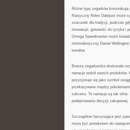
Różne typy zegarków komunikują 
Klasyczny Rolex Datejust może sy
szacunek dla tradycji, podczas g
innowacje, gotowość do ryzyka i p
Omega Speedmaster może świadczyć
minimalistyczny Daniel Wellingto
trendów.
Branża zegarkarska doskonale roz
narracje wokół swoich produktów.
pozycjonuje się jako symbol osiąg
przekazywane między pokoleniami
sukcesu. Te narracje są tak silne
podejmowaniu decyzji zakupowej.
Szczególnie fascynujące jest zjawi
może być pretekstem do nawiązan