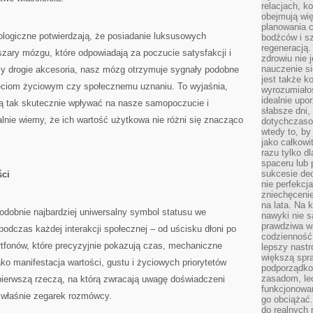
relacjach, k
obejmują wi
planowania c
ogiczne potwierdzają, że posiadanie luksusowych
bodźców i s
regeneracją
zary mózgu, które odpowiadają za poczucie satysfakcji i
zdrowiu nie j
nauczenie s
y drogie akcesoria, nasz mózg otrzymuje sygnały podobne
jest także 
ięciom życiowym czy społecznemu uznaniu. To wyjaśnia,
wyrozumiałoś
idealnie up
ią tak skutecznie wpływać na nasze samopoczucie i
słabsze dni,
alnie wiemy, że ich wartość użytkowa nie różni się znacząco
dotychczasow
wtedy to, by
jako całkowi
razu tylko d
spaceru lub 
sukcesie dec
ści
nie perfekcj
zniechęceni
na lata. Na 
odobnie najbardziej uniwersalny symbol statusu we
nawyki nie 
prawdziwa wa
dczas każdej interakcji społecznej – od uścisku dłoni po
codzienność.
rtfonów, które precyzyjnie pokazują czas, mechaniczne
lepszy nastr
większą spra
ko manifestacja wartości, gustu i życiowych priorytetów
podporządko
zasadom, lec
 pierwszą rzeczą, na którą zwracają uwagę doświadczeni
funkcjonowan
 właśnie zegarek rozmówcy.
go obciążać.
do realnych 