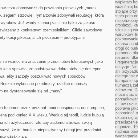
wspierało k
wcześniej b
niowieczu doprowadził do powstania pierwszych „marek
stojące przy
y, zegarmistrzowie i rymarzowie zdobywali reputację, która
stała pora o
niepotrzebny
wyrobów. Już wtedy klienci płacili nie tylko za jakość
drobiazgi, k
silniejszą w
ż związany z konkretnym rzemieślnikiem. Gildie zawodowe
warunków. Im
tyfikacji jakości, a ich pieczęcie – prototypami
pokonywanie
szansa na u
drogi do bud
pomocna okaz
rozumie, dla
lnie wzmocniła znaczenie przedmiotów luksusowych jako
i regeneracj
decyzje. Nie
ukcja sprawiła, że podstawowe dobra stały się dostępne
ani przypadk
dlatego tak 
twa, elity zaczęły poszukiwać nowych sposobów
kampanie spo
 Ręcznie wykonane przedmioty, rzadkie materiały i
tłumaczą za
zdrowiem. D
em na dystansowanie się od „masy”.
może stać s
porządkowani
mitów i szuk
en fenomen przez pryzmat teorii conspicuous consumption,
poprawę jak
zapominać o
ena pod koniec XIX wieku. Według tej teorii, ludzie kupują
skupia się w
przeciążeni
 na ich użyteczność, ale aby zademonstrować swoją
organizm. Pr
żył, że im bardziej niepraktyczny i drogi jest przedmiot,
nadmiar obow
wyczerpania,
wo właściciela.