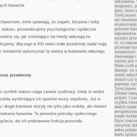
odżywianiu.
ch hierarchii.
skrajności, 
diety, które
Tymczasem z
ani nieusta
anizmom, które sprawiają, że zegarki, biżuteria i torby
skuteczniejs
jedzenie bar
 statusu, przeanalizujemy psychologiczne i społeczne
odpowiednie
nowimy się, jak zmieniające się trendy wpływają na
wysoko prze
to, co napra
dkryjemy, dlaczego w XXI wieku małe przedmioty nadal mają
przestaje b
ak świadomie wykorzystać tę wiedzę w budowaniu własnego
świadomym e
równowagę i 
Istotny jest
Wiele osób p
dlatego, że 
siebie natyc
przez przedmioty
dniach czy t
poprawy, uzn
Tymczasem o
 symboli statusu sięga zarania cywilizacji, kiedy to wodze
Zdrowe nawyk
projekt. Cz
ozdoby wyróżniające ich spośród reszty wspólnoty. Już w
szybka metam
 i drogie kamienie służyły nie tylko jako ozdoby, ale również
dwóch nadal 
perspektywa
hodzenia faraonów. Te pierwotne potrzeby społecznego
trwałe fund
Duże znacze
iąclecia, ale ich podstawowa funkcja pozostała
utrzymać dob
pełna pośpie
warto uprasz