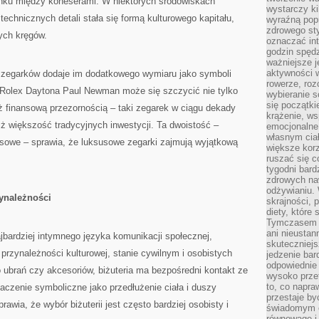
ku między koneserami. W niektórych środowiskach
wystarczy k
 technicznych detali stała się formą kulturowego kapitału,
wyraźną popr
zdrowego sty
ych kręgów.
oznaczać in
godzin spędz
ważniejsze j
aktywności w
 zegarków dodaje im dodatkowego wymiaru jako symboli
rowerze, roz
o Rolex Daytona Paul Newman może się szczycić nie tylko
wybieranie 
się początki
 finansową przezornością – taki zegarek w ciągu dekady
krążenie, ws
ż większość tradycyjnych inwestycji. Ta dwoistość –
emocjonalne
własnym cia
nsowe – sprawia, że luksusowe zegarki zajmują wyjątkową
większe korz
ruszać się c
tygodni bard
zdrowych na
odżywianiu.
zynależności
skrajności, 
diety, które
Tymczasem z
ani nieusta
najbardziej intymnego języka komunikacji społecznej,
skuteczniejs
 przynależności kulturowej, stanie cywilnym i osobistych
jedzenie bar
odpowiednie
 ubrań czy akcesoriów, biżuteria ma bezpośredni kontakt ze
wysoko prze
to, co napra
naczenie symboliczne jako przedłużenie ciała i duszy
przestaje b
rawia, że wybór biżuterii jest często bardziej osobisty i
świadomym e
równowagę i 