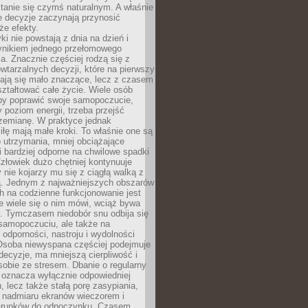
tanie się czymś naturalnym. A właśnie
e decyzje zaczynają przynosić
że efekty.
i nie powstają z dnia na dzień i
ynikiem jednego przełomowego
a. Znacznie częściej rodzą się z
wtarzalnych decyzji, które na pierwszy
dają się mało znaczące, lecz z czasem
ztałtować całe życie. Wiele osób
by poprawić swoje samopoczucie,
 poziom energii, trzeba przejść
rzemianę. W praktyce jednak
iłę mają małe kroki. To właśnie one są
o utrzymania, mniej obciążające
i bardziej odporne na chwilowe spadki
złowiek dużo chętniej kontynuuje
y nie kojarzy mu się z ciągłą walką z
 Jednym z najważniejszych obszarów
h na codzienne funkcjonowanie jest
e wiele się o nim mówi, wciąż bywa
. Tymczasem niedobór snu odbija się
 samopoczuciu, ale także na
, odporności, nastroju i wydolności
Osoba niewyspana częściej podejmuje
ecyzje, ma mniejszą cierpliwość i
 sobie ze stresem. Dbanie o regularny
 oznacza wyłącznie odpowiedniej
n, lecz także stałą porę zasypiania,
e nadmiaru ekranów wieczorem i
arunków do odpoczynku. Czasem