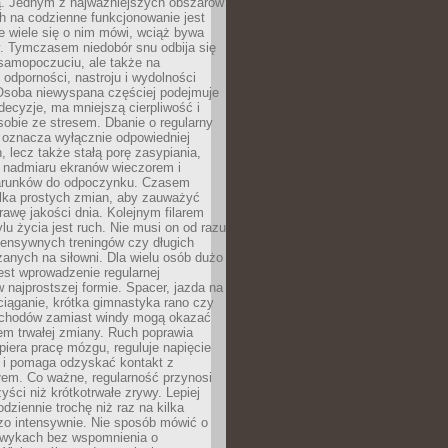
 Jednym z najważniejszych obszarów
h na codzienne funkcjonowanie jest
e wiele się o nim mówi, wciąż bywa
. Tymczasem niedobór snu odbija się
 samopoczuciu, ale także na
, odporności, nastroju i wydolności
Osoba niewyspana częściej podejmuje
ecyzje, ma mniejszą cierpliwość i
 sobie ze stresem. Dbanie o regularny
 oznacza wyłącznie odpowiedniej
n, lecz także stałą porę zasypiania,
e nadmiaru ekranów wieczorem i
arunków do odpoczynku. Czasem
ilka prostych zmian, aby zauważyć
awę jakości dnia. Kolejnym filarem
lu życia jest ruch. Nie musi on od razu
tensywnych treningów czy długich
anych na siłowni. Dla wielu osób dużo
est wprowadzenie regularnej
 najprostszej formie. Spacer, jazda na
ciąganie, krótka gimnastyka rano czy
schodów zamiast windy mogą okazać
em trwałej zmiany. Ruch poprawia
piera pracę mózgu, reguluje napięcie
 i pomaga odzyskać kontakt z
łem. Co ważne, regularność przynosi
yści niż krótkotrwałe zrywy. Lepiej
odziennie trochę niż raz na kilka
zo intensywnie. Nie sposób mówić o
wykach bez wspomnienia o