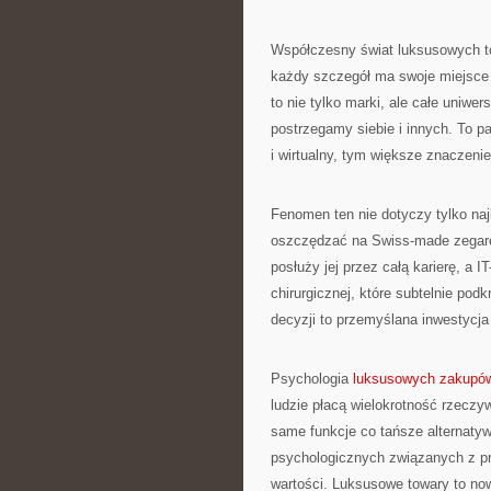
Współczesny świat luksusowych t
każdy szczegół ma swoje miejsce w
to nie tylko marki, ale całe uniwer
postrzegamy siebie i innych. To p
i wirtualny, tym większe znaczeni
Fenomen ten nie dotyczy tylko na
oszczędzać na Swiss-made zegarek
posłuży jej przez całą karierę, a I
chirurgicznej, które subtelnie po
decyzji to przemyślana inwestycja
Psychologia
luksusowych zakupó
ludzie płacą wielokrotność rzeczyw
same funkcje co tańsze alternaty
psychologicznych związanych z p
wartości. Luksusowe towary to n