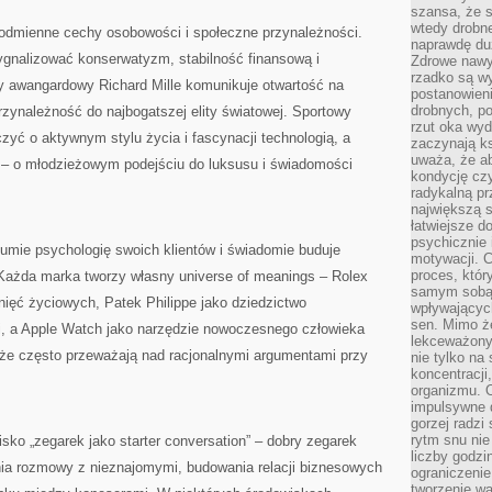
szansa, że s
wtedy drobn
odmienne cechy osobowości i społeczne przynależności.
naprawdę du
gnalizować konserwatyzm, stabilność finansową i
Zdrowe nawyk
rzadko są w
dy awangardowy Richard Mille komunikuje otwartość na
postanowieni
drobnych, po
rzynależność do najbogatszej elity światowej. Sportowy
rzut oka wy
 o aktywnym stylu życia i fascynacji technologią, a
zaczynają ks
uważa, że a
n – o młodzieżowym podejściu do luksusu i świadomości
kondycję czy
radykalną p
największą s
łatwiejsze d
psychicznie 
umie psychologię swoich klientów i świadomie buduje
motywacji. C
proces, któr
 Każda marka tworzy własny universe of meanings – Rolex
samym sobą.
nięć życiowych, Patek Philippe jako dziedzictwo
wpływającyc
sen. Mimo ż
, a Apple Watch jako narzędzie nowoczesnego człowieka
lekceważony
, że często przeważają nad racjonalnymi argumentami przy
nie tylko na
koncentracji
organizmu. 
impulsywne d
gorzej radzi
rytm snu nie
sko „zegarek jako starter conversation” – dobry zegarek
liczby godzi
ia rozmowy z nieznajomymi, budowania relacji biznesowych
ograniczeni
tworzenie w