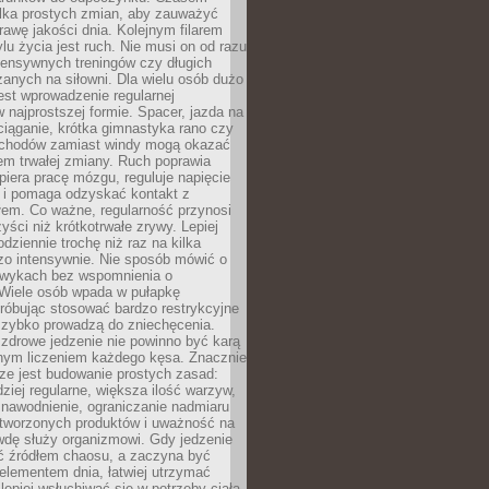
ilka prostych zmian, aby zauważyć
awę jakości dnia. Kolejnym filarem
lu życia jest ruch. Nie musi on od razu
tensywnych treningów czy długich
anych na siłowni. Dla wielu osób dużo
est wprowadzenie regularnej
 najprostszej formie. Spacer, jazda na
ciąganie, krótka gimnastyka rano czy
schodów zamiast windy mogą okazać
em trwałej zmiany. Ruch poprawia
piera pracę mózgu, reguluje napięcie
 i pomaga odzyskać kontakt z
łem. Co ważne, regularność przynosi
yści niż krótkotrwałe zrywy. Lepiej
odziennie trochę niż raz na kilka
zo intensywnie. Nie sposób mówić o
wykach bez wspomnienia o
 Wiele osób wpada w pułapkę
próbując stosować bardzo restrykcyjne
 szybko prowadzą do zniechęcenia.
drowe jedzenie nie powinno być karą
nnym liczeniem każdego kęsa. Znacznie
ze jest budowanie prostych zasad:
dziej regularne, większa ilość warzyw,
 nawodnienie, ograniczanie nadmiaru
tworzonych produktów i uważność na
wdę służy organizmowi. Gdy jedzenie
yć źródłem chaosu, a zaczyna być
lementem dnia, łatwiej utrzymać
lepiej wsłuchiwać się w potrzeby ciała.