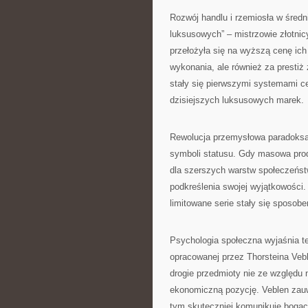
Rozwój handlu i rzemiosła w śred
luksusowych” – mistrzowie złotnic
przełożyła się na wyższą cenę ich 
wykonania, ale również za presti
stały się pierwszymi systemami cer
dzisiejszych luksusowych marek.
Rewolucja przemysłowa paradoksa
symboli statusu. Gdy masowa prod
dla szerszych warstw społeczeńs
podkreślenia swojej wyjątkowości.
limitowane serie stały się sposob
Psychologia społeczna wyjaśnia t
opracowanej przez Thorsteina Vebl
drogie przedmioty nie ze względu
ekonomiczną pozycję. Veblen zauwa
tym skuteczniej komunikuje bogact