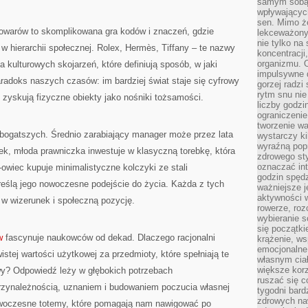
samym sobą.
STATUSIE
wpływającyc
sen. Mimo ż
owarów to skomplikowana gra kodów i znaczeń, gdzie
lekceważony
nie tylko na
 hierarchii społecznej. Rolex, Hermès, Tiffany – te nazwy
koncentracji
organizmu. 
sa kulturowych skojarzeń, które definiują sposób, w jaki
impulsywne d
aradoks naszych czasów: im bardziej świat staje się cyfrowy
gorzej radzi
rytm snu nie
e zyskują fizyczne obiekty jako nośniki tożsamości.
liczby godzi
ograniczeni
tworzenie w
jbogatszych. Średnio zarabiający manager może przez lata
wystarczy k
wyraźną popr
, młoda prawniczka inwestuje w klasyczną torebkę, która
zdrowego sty
oznaczać in
T-owiec kupuje minimalistyczne kolczyki ze stali
godzin spędz
dkreślą jego nowoczesne podejście do życia. Każda z tych
ważniejsze j
aktywności w
 w wizerunek i społeczną pozycję.
rowerze, roz
wybieranie 
się początki
w
fascynuje naukowców od dekad. Dlaczego racjonalni
krążenie, ws
emocjonalne
istej wartości użytkowej za przedmioty, które spełniają te
własnym cia
większe korz
wy? Odpowiedź leży w głębokich potrzebach
ruszać się c
rzynależnością, uznaniem i budowaniem poczucia własnej
tygodni bard
zdrowych na
owoczesne totemy, które pomagają nam nawigować po