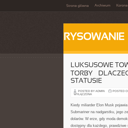
Archiwum
Korona
Strona główna
RYSOWANIE
LUKSUSOWE TOWAR
TORBY – DLACZ
STATUSIE
POSTED BY ADMIN
POSTED ON
WYŁĄCZONA
Kiedy miliarder Elon Musk pojawia
Submariner na nadgarstku, jego zeg
dolarów. W erze, gdy moda demokra
dostępny dla każdego, prawdziwe 