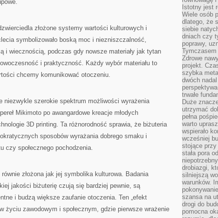
upowe.
Istotny jest
Wiele osób p
dlatego, że 
odzwierciedla złożone systemy wartości kulturowych i
siebie natyc
dniach czy t
clecia symbolizowało boską moc i niezniszczalność,
poprawy, uzn
Tymczasem o
ą i wiecznością, podczas gdy nowsze materiały jak tytan
Zdrowe nawyk
 nowoczesność i praktyczność. Każdy wybór materiału to
projekt. Cz
szybka metam
artości chcemy komunikować otoczeniu.
dwóch nadal 
perspektywa
trwałe fund
je niezwykle szerokie spektrum możliwości wyrażenia
Duże znacze
utrzymać dob
 pereł Mikimoto po awangardowe kreacje młodych
pełna pośpie
warto uprasz
hnologie 3D printing. Ta różnorodność sprawia, że biżuteria
wspierało k
emokratycznych sposobów wyrażania dobrego smaku i
wcześniej b
stojące przy
tu czy społecznego pochodzenia.
stała pora o
niepotrzebny
drobiazgi, k
t równie złożona jak jej symbolika kulturowa. Badania
silniejszą w
warunków. Im
j jakości biżuterię czują się bardziej pewnie, są
pokonywanie
szansa na u
ntne i budzą większe zaufanie otoczenia. Ten „efekt
drogi do bud
e w życiu zawodowym i społecznym, gdzie pierwsze wrażenie
pomocna okaz