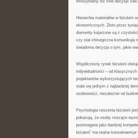
emocjonalny niż inne decyzje zak
Hierarchia materiałów w biżuterii 
ekonomicznych. Złoto przez tysią
diamenty kojarzone są z czystości
czy stal chirurgiczna komunikują
świadoma decyzja o tym, jakie w
Współczesny rynek biżuterii oferu
indywidualności – od klasycznych
projektantów wykorzystujących tec
stała się jednym z najbardziej d
osobowości, niezależnie od budże
Psychologia noszenia biżuterii jes
pokazują, że osoby noszące wysokie
postrzegane jako bardziej kompete
biżuterii” ma realne konsekwencj