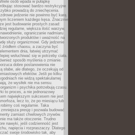
 Wiele osób wpada w pułapkę
próbując stosować bardzo restrykcyjne
 szybko prowadzą do zniechęcenia.
drowe jedzenie nie powinno być karą
nnym liczeniem każdego kęsa. Znacznie
ze jest budowanie prostych zasad:
dziej regularne, większa ilość warzyw,
 nawodnienie, ograniczanie nadmiaru
tworzonych produktów i uważność na
wdę służy organizmowi. Gdy jedzenie
yć źródłem chaosu, a zaczyna być
lementem dnia, łatwiej utrzymać
lepiej wsłuchiwać się w potrzeby ciała.
 również sposób myślenia o zmianie.
orzuca dobre postanowienia nie
są słabe, ale dlatego, że oczekują od
hmiastowych efektów. Jeśli po kilku
ygodniach nie widzą spektakularnej
ają, że wysiłek nie ma sensu.
rganizm i psychika potrzebują czasu.
i to proces, a nie jednorazowy
asem największym sukcesem nie jest
orfoza, lecz to, że po miesiącu lub
robimy coś regularnie. Taka
 zmniejsza presję i pozwala budować
amenty zamiast chwilowych zrywów.
nie ma także otoczenie. Trudno
re nawyki, jeśli codzienność jest
chu, napięcia i rozpraszaczy. Dlatego
czać swoje środowisko tak, aby