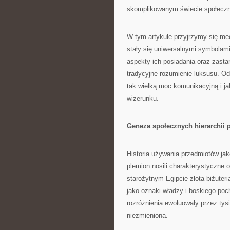
skomplikowanym świecie społeczny
W tym artykule przyjrzymy się mech
stały się uniwersalnymi symbolami
aspekty ich posiadania oraz zasta
tradycyjne rozumienie luksusu. O
tak wielką moc komunikacyjną i j
wizerunku.
Geneza społecznych hierarchii 
Historia używania przedmiotów jako
plemion nosili charakterystyczne 
starożytnym Egipcie złota biżuteria
jako oznaki władzy i boskiego poc
rozróżnienia ewoluowały przez tys
niezmieniona.