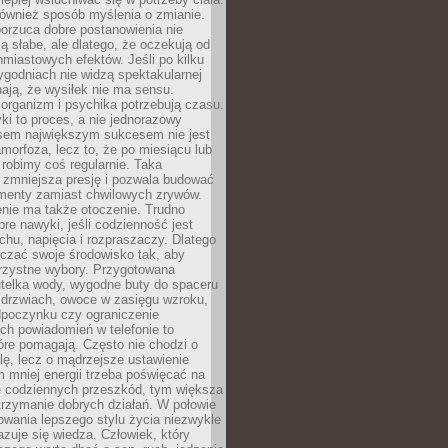
 również sposób myślenia o zmianie.
orzuca dobre postanowienia nie
są słabe, ale dlatego, że oczekują od
hmiastowych efektów. Jeśli po kilku
ygodniach nie widzą spektakularnej
ają, że wysiłek nie ma sensu.
rganizm i psychika potrzebują czasu.
i to proces, a nie jednorazowy
asem największym sukcesem nie jest
orfoza, lecz to, że po miesiącu lub
robimy coś regularnie. Taka
 zmniejsza presję i pozwala budować
amenty zamiast chwilowych zrywów.
nie ma także otoczenie. Trudno
re nawyki, jeśli codzienność jest
chu, napięcia i rozpraszaczy. Dlatego
czać swoje środowisko tak, aby
orzystne wybory. Przygotowana
utelka wody, wygodne buty do spaceru
 drzwiach, owoce w zasięgu wzroku,
dpoczynku czy ograniczenie
ch powiadomień w telefonie to
tóre pomagają. Często nie chodzi o
olę, lecz o mądrzejsze ustawienie
 mniej energii trzeba poświęcać na
 codziennych przeszkód, tym większa
trzymanie dobrych działań. W połowie
owania lepszego stylu życia niezwykle
uje się wiedza. Człowiek, który