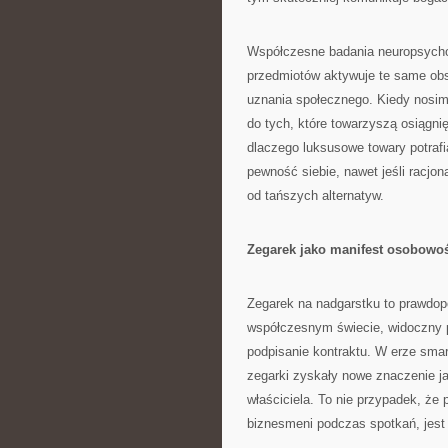
Współczesne badania neuropsychol
przedmiotów aktywuje te same obs
uznania społecznego. Kiedy nosim
do tych, które towarzyszą osiągn
dlaczego luksusowe towary potraf
pewność siebie, nawet jeśli racjon
od tańszych alternatyw.
Zegarek jako manifest osobowo
Zegarek na nadgarstku to prawdop
współczesnym świecie, widoczny po
podpisanie kontraktu. W erze sma
zegarki zyskały nowe znaczenie ja
właściciela. To nie przypadek, że
biznesmeni podczas spotkań, jest