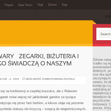
Tagi
Zimno
Tagi
Pogoń
Spis Treści
SUB
Y – ZEGARKI, BIŻUTERIA I
Zdrowe nawyk
EGO ŚWIADCZĄ O NASZYM
rzadko są w
postanowieni
drobnych, po
rzut oka wy
zaczynają ks
LUKSUSOWE
 CZE - 4 - 2025
MOŻLIWOŚĆ KOMENTOWANIA
ZOSTAŁA
TOWARY
uważa, że a
–
kondycję czy
ZEGARKI,
radykalną p
BIŻUTERIA
 się na konferencji w zwykłej koszulce, ale z Rolexem
I
największą s
TORBY
łatwiejsze d
arek mówi więcej niż jakikolwiek garnitur za tysiące
–
psychicznie 
DLACZEGO
tyzuje się przez fast fashion, a luksus staje się pozornie
ŚWIADCZĄ
motywacji. C
O
proces, któr
symbole statusu nie krzyczą – szepcą do wtajemniczonych.
NASZYM