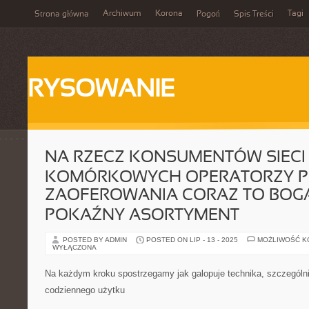
Archiwum
Korona
Tagi
Strona główna
Pogoń
Spis Treści
RYSOWANIE
NA RZECZ KONSUMENTÓW SIECI
KOMÓRKOWYCH OPERATORZY P
ZAOFEROWANIA CORAZ TO BOGA
POKAŹNY ASORTYMENT
POSTED BY ADMIN
POSTED ON LIP - 13 - 2025
MOŻLIWOŚĆ 
WYŁĄCZONA
Na każdym kroku spostrzegamy jak galopuje technika, szczególni
codziennego użytku