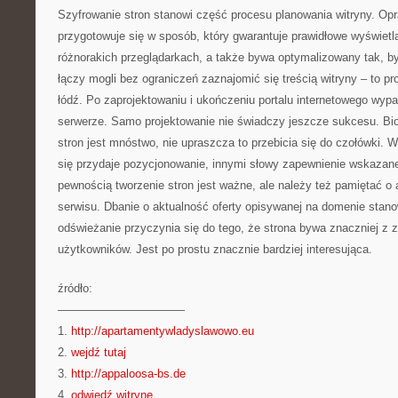
Szyfrowanie stron stanowi część procesu planowania witryny. O
przygotowuje się w sposób, który gwarantuje prawidłowe wyświetl
różnorakich przeglądarkach, a także bywa optymalizowany tak, b
łączy mogli bez ograniczeń zaznajomić się treścią witryny – to pr
łódź. Po zaprojektowaniu i ukończeniu portalu internetowego wy
serwerze. Samo projektowanie nie świadczy jeszcze sukcesu. Bi
stron jest mnóstwo, nie upraszcza to przebicia się do czołówki. 
się przydaje pozycjonowanie, innymi słowy zapewnienie wskazanej 
pewnością tworzenie stron jest ważne, ale należy też pamiętać o 
serwisu. Dbanie o aktualność oferty opisywanej na domenie stano
odświeżanie przyczynia się do tego, że strona bywa znaczniej z
użytkowników. Jest po prostu znacznie bardziej interesująca.
źródło:
———————————
1.
http://apartamentywladyslawowo.eu
2.
wejdź tutaj
3.
http://appaloosa-bs.de
4.
odwiedź witrynę