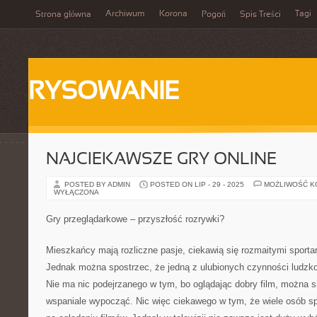
Archiwum
Korona
Tagi
Strona główna
Pogoń
Spis Treści
RYSOWANIE
NAJCIEKAWSZE GRY ONLINE
POSTED BY ADMIN
POSTED ON LIP - 29 - 2025
MOŻLIWOŚĆ 
WYŁĄCZONA
Gry przeglądarkowe – przyszłość rozrywki?
Mieszkańcy mają rozliczne pasje, ciekawią się rozmaitymi sporta
Jednak można spostrzec, że jedną z ulubionych czynności ludzkoś
Nie ma nic podejrzanego w tym, bo oglądając dobry film, można s
wspaniale wypocząć. Nic więc ciekawego w tym, że wiele osób sp