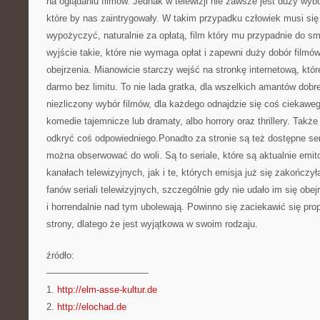
na oglądaniu filmów. Jednak w telewizji nie zawsze jest duży wybó
które by nas zaintrygowały. W takim przypadku człowiek musi się
wypożyczyć, naturalnie za opłatą, film który mu przypadnie do sm
wyjście takie, które nie wymaga opłat i zapewni duży dobór filmó
obejrzenia. Mianowicie starczy wejść na stronkę internetową, które
darmo bez limitu. To nie lada gratka, dla wszelkich amantów dobre
niezliczony wybór filmów, dla każdego odnajdzie się coś ciekawe
komedie tajemnicze lub dramaty, albo horrory oraz thrillery. Takż
odkryć coś odpowiedniego.Ponadto za stronie są też dostępne seri
można obserwować do woli. Są to seriale, które są aktualnie emi
kanałach telewizyjnych, jak i te, których emisja już się zakończy
fanów seriali telewizyjnych, szczególnie gdy nie udało im się obej
i horrendalnie nad tym ubolewają. Powinno się zaciekawić się pro
strony, dlatego że jest wyjątkowa w swoim rodzaju.
źródło:
———————————
1.
http://elm-asse-kultur.de
2.
http://elochad.de