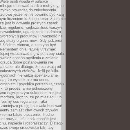
 Wiele osób wpada w pułapkę
próbując stosować bardzo restrykcyjne
 szybko prowadzą do zniechęcenia.
drowe jedzenie nie powinno być karą
nnym liczeniem każdego kęsa. Znacznie
ze jest budowanie prostych zasad:
dziej regularne, większa ilość warzyw,
 nawodnienie, ograniczanie nadmiaru
tworzonych produktów i uważność na
wdę służy organizmowi. Gdy jedzenie
yć źródłem chaosu, a zaczyna być
lementem dnia, łatwiej utrzymać
lepiej wsłuchiwać się w potrzeby ciała.
 również sposób myślenia o zmianie.
orzuca dobre postanowienia nie
są słabe, ale dlatego, że oczekują od
hmiastowych efektów. Jeśli po kilku
ygodniach nie widzą spektakularnej
ają, że wysiłek nie ma sensu.
rganizm i psychika potrzebują czasu.
i to proces, a nie jednorazowy
asem największym sukcesem nie jest
orfoza, lecz to, że po miesiącu lub
robimy coś regularnie. Taka
 zmniejsza presję i pozwala budować
amenty zamiast chwilowych zrywów.
nie ma także otoczenie. Trudno
re nawyki, jeśli codzienność jest
chu, napięcia i rozpraszaczy. Dlatego
czać swoje środowisko tak, aby