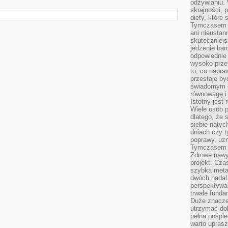
odżywianiu.
skrajności, 
diety, które
Tymczasem z
ani nieusta
skuteczniejs
jedzenie bar
odpowiednie
wysoko prze
to, co napra
przestaje b
świadomym e
równowagę i 
Istotny jest
Wiele osób p
dlatego, że 
siebie natyc
dniach czy t
poprawy, uzn
Tymczasem o
Zdrowe nawyk
projekt. Cz
szybka metam
dwóch nadal 
perspektywa
trwałe fund
Duże znacze
utrzymać dob
pełna pośpie
warto uprasz