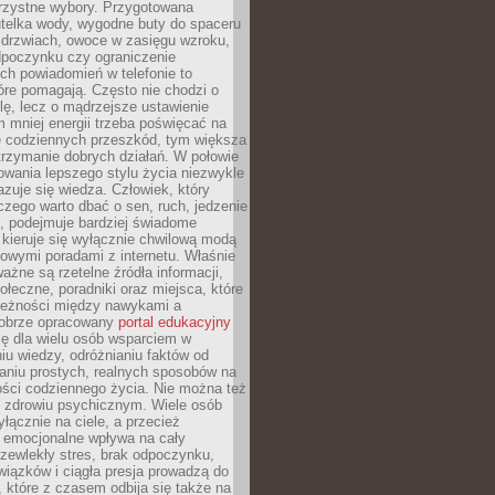
orzystne wybory. Przygotowana
utelka wody, wygodne buty do spaceru
 drzwiach, owoce w zasięgu wzroku,
dpoczynku czy ograniczenie
ch powiadomień w telefonie to
tóre pomagają. Często nie chodzi o
olę, lecz o mądrzejsze ustawienie
 mniej energii trzeba poświęcać na
 codziennych przeszkód, tym większa
trzymanie dobrych działań. W połowie
owania lepszego stylu życia niezwykle
uje się wiedza. Człowiek, który
czego warto dbać o sen, ruch, jedzenie
ę, podejmuje bardziej świadome
 kieruje się wyłącznie chwilową modą
owymi poradami z internetu. Właśnie
ważne są rzetelne źródła informacji,
łeczne, poradniki oraz miejsca, które
leżności między nawykami a
obrze opracowany
portal edukacyjny
ię dla wielu osób wsparciem w
u wiedzy, odróżnianiu faktów od
aniu prostych, realnych sposobów na
ości codziennego życia. Nie można też
 zdrowiu psychicznym. Wiele osób
yłącznie na ciele, a przecież
e emocjonalne wpływa na cały
zewlekły stres, brak odpoczynku,
iązków i ciągła presja prowadzą do
 które z czasem odbija się także na