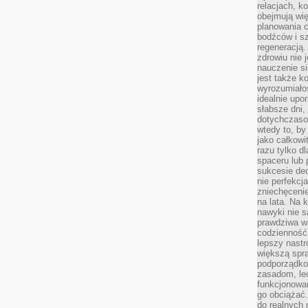
relacjach, k
obejmują wi
planowania c
bodźców i s
regeneracją
zdrowiu nie j
nauczenie s
jest także 
wyrozumiałoś
idealnie up
słabsze dni,
dotychczasow
wtedy to, by
jako całkowi
razu tylko d
spaceru lub 
sukcesie dec
nie perfekcj
zniechęceni
na lata. Na 
nawyki nie 
prawdziwa wa
codzienność.
lepszy nastr
większą spra
podporządko
zasadom, lec
funkcjonowan
go obciążać.
do realnych 