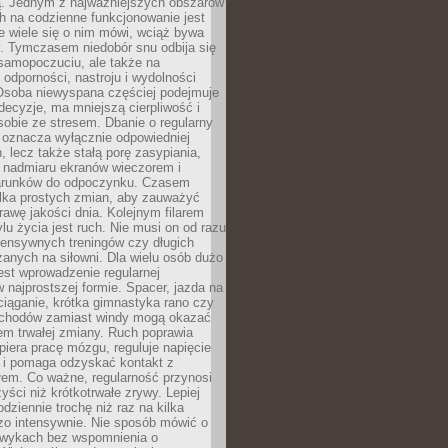
 Jednym z najważniejszych obszarów
h na codzienne funkcjonowanie jest
e wiele się o nim mówi, wciąż bywa
. Tymczasem niedobór snu odbija się
 samopoczuciu, ale także na
, odporności, nastroju i wydolności
Osoba niewyspana częściej podejmuje
ecyzje, ma mniejszą cierpliwość i
 sobie ze stresem. Dbanie o regularny
 oznacza wyłącznie odpowiedniej
n, lecz także stałą porę zasypiania,
e nadmiaru ekranów wieczorem i
arunków do odpoczynku. Czasem
ilka prostych zmian, aby zauważyć
awę jakości dnia. Kolejnym filarem
lu życia jest ruch. Nie musi on od razu
tensywnych treningów czy długich
anych na siłowni. Dla wielu osób dużo
est wprowadzenie regularnej
 najprostszej formie. Spacer, jazda na
ciąganie, krótka gimnastyka rano czy
schodów zamiast windy mogą okazać
em trwałej zmiany. Ruch poprawia
piera pracę mózgu, reguluje napięcie
 i pomaga odzyskać kontakt z
łem. Co ważne, regularność przynosi
yści niż krótkotrwałe zrywy. Lepiej
odziennie trochę niż raz na kilka
zo intensywnie. Nie sposób mówić o
wykach bez wspomnienia o