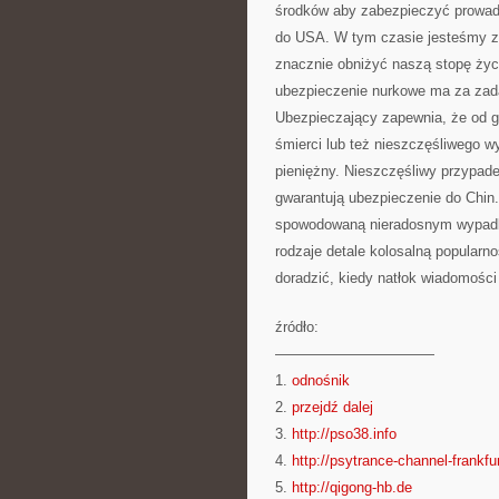
środków aby zabezpieczyć prowad
do USA. W tym czasie jesteśmy zw
znacznie obniżyć naszą stopę życ
ubezpieczenie nurkowe ma za zad
Ubezpieczający zapewnia, że od g
śmierci lub też nieszczęśliwego 
pieniężny. Nieszczęśliwy przypade
gwarantują ubezpieczenie do Chin.
spowodowaną nieradosnym wypadki
rodzaje detale kolosalną popularno
doradzić, kiedy natłok wiadomości
źródło:
———————————
1.
odnośnik
2.
przejdź dalej
3.
http://pso38.info
4.
http://psytrance-channel-frankfu
5.
http://qigong-hb.de