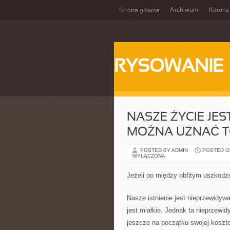
Archiwum
Korona
Strona główna
RYSOWANIE
NASZE ŻYCIE JE
MOŻNA UZNAĆ T
POSTED BY ADMIN
POSTED ON 
WYŁĄCZONA
Jeżeli po między obfitym uszkodzen
Nasze istnienie jest nieprzewidyw
jest miałkie. Jednak ta nieprzewid
jeszcze na początku swojej koszt