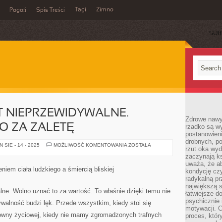
Tagi
Zimno
Pogoń
Spis Treści
SUB
ST NIEPRZEWIDYWALNE.
Zdrowe nawyk
O ZA ZALETĘ
rzadko są w
postanowieni
drobnych, po
NASZE
SIE - 14 - 2025
MOŻLIWOŚĆ KOMENTOWANIA
ZOSTAŁA
rzut oka wy
ŻYCIE
JEST
zaczynają ks
NIEPRZEWIDYWALNE.
uważa, że a
MOŻNA
iem ciała ludzkiego a śmiercią bliskiej
kondycję czy
UZNAĆ
TO
radykalną p
ZA
największą s
ZALETĘ
alne. Wolno uznać to za wartość. To właśnie dzięki temu nie
łatwiejsze d
psychicznie 
ywalność budzi lęk. Przede wszystkim, kiedy stoi się
motywacji. C
owny życiowej, kiedy nie mamy zgromadzonych trafnych
proces, któr