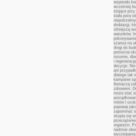
wspierało k
wcześniej b
stojące przy
stała pora o
niepotrzebny
drobiazgi, k
silniejszą w
warunków. Im
pokonywanie
szansa na u
drogi do bud
pomocna okaz
rozumie, dla
i regeneracj
decyzje. Nie
ani przypadk
dlatego tak 
kampanie spo
tłumaczą za
zdrowiem. D
może stać s
porządkowani
mitów i szuk
poprawę jak
zapominać o
skupia się w
przeciążeni
organizm. Pr
nadmiar obow
wyczerpania,