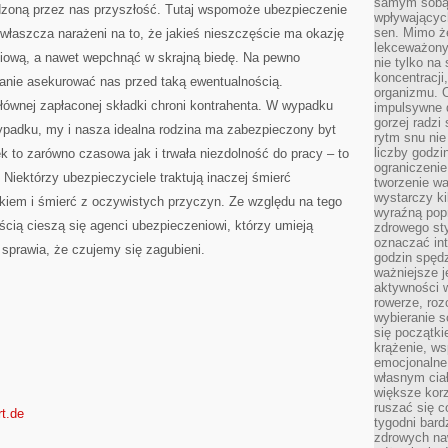
samym sobą.
zoną przez nas przyszłość. Tutaj wspomoże ubezpieczenie
wpływającyc
sen. Mimo ż
łaszcza narażeni na to, że jakieś nieszczęście ma okazję
lekceważony
iową, a nawet wepchnąć w skrajną biedę. Na pewno
nie tylko na
koncentracji
anie asekurować nas przed taką ewentualnością.
organizmu. 
łównej zapłaconej składki chroni kontrahenta. W wypadku
impulsywne d
gorzej radzi
wypadku, my i nasza idealna rodzina ma zabezpieczony byt
rytm snu nie
liczby godzi
k to zarówno czasowa jak i trwała niezdolność do pracy – to
ograniczeni
 Niektórzy ubezpieczyciele traktują inaczej śmierć
tworzenie w
wystarczy k
em i śmierć z oczywistych przyczyn. Ze względu na tego
wyraźną popr
ścią cieszą się agenci ubezpieczeniowi, którzy umieją
zdrowego sty
oznaczać in
 sprawia, że czujemy się zagubieni.
godzin spędz
ważniejsze j
aktywności w
rowerze, roz
wybieranie 
się początki
krążenie, ws
emocjonalne
własnym cia
większe korz
ruszać się c
rt.de
tygodni bard
zdrowych na