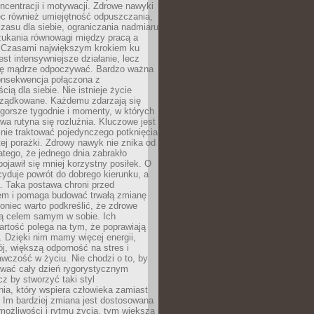
oncentracji i motywacji. Zdrowe nawyki
ęc również umiejętność odpuszczania,
zasu dla siebie, ograniczania nadmiaru
zukania równowagi między pracą a
. Czasami największym krokiem ku
est intensywniejsze działanie, lecz
ię mądrze odpoczywać. Bardzo ważna
konsekwencja połączona z
cią dla siebie. Nie istnieje życie
orządkowane. Każdemu zdarzają się
 gorsze tygodnie i momenty, w których
a rutyna się rozluźnia. Kluczowe jest
 nie traktować pojedynczego potknięcia
tej porażki. Zdrowy nawyk nie znika od
latego, że jednego dnia zabrakło
pojawił się mniej korzystny posiłek. O
yduje powrót do dobrego kierunku, a
a. Taka postawa chroni przed
em i pomaga budować trwałą zmianę
koniec warto podkreślić, że zdrowe
są celem samym w sobie. Ich
rtość polega na tym, że poprawiają
 Dzięki nim mamy więcej energii,
ój, większą odporność na stres i
wczość w życiu. Nie chodzi o to, by
wać cały dzień rygorystycznym
z by stworzyć taki styl
ia, który wspiera człowieka zamiast
 Im bardziej zmiana jest dostosowana
możliwości i rytmu życia, tym większa