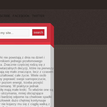
SCRIBE
FACEBOOK
TWITTER
i nie powstają z dnia na dzień i
ynikiem jednego przełomowego
a. Znacznie częściej rodzą się z
wtarzalnych decyzji, które na pierwszy
dają się mało znaczące, lecz z czasem
ztałtować całe życie. Wiele osób
by poprawić swoje samopoczucie,
 poziom energii, trzeba przejść
rzemianę. W praktyce jednak
iłę mają małe kroki. To właśnie one są
o utrzymania, mniej obciążające
i bardziej odporne na chwilowe spadki
złowiek dużo chętniej kontynuuje
y nie kojarzy mu się z ciągłą walką z