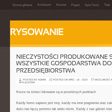
Archiwum
Korona
Tagi
Strona główna
Pogoń
Spis Treści
RYSOWANIE
NIECZYSTOŚCI PRODUKOWANE S
WSZYSTKIE GOSPODARSTWA DO
PRZEDSIĘBIORSTWA
POSTED BY ADMIN
POSTED ON WRZ - 16 - 2025
MOŻLIWOŚĆ 
WYŁĄCZONA
Kosze na śmieci lokowane są w przeróżnych punktach
Każdy homo sapiens jest inny, każdy ma inne pragnienia oraz za
dużo nas łączy pomimo tak wielu różnic. Każdy z nas gdzieś mi