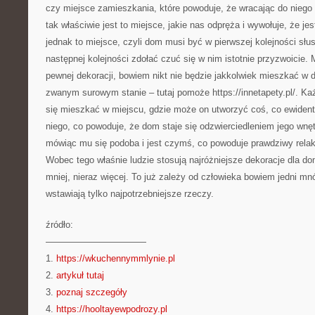
czy miejsce zamieszkania, które powoduje, że wracając do niego
tak właściwie jest to miejsce, jakie nas odpręża i wywołuje, że je
jednak to miejsce, czyli dom musi być w pierwszej kolejności sł
następnej kolejności zdołać czuć się w nim istotnie przyzwoicie.
pewnej dekoracji, bowiem nikt nie będzie jakkolwiek mieszkać w d
zwanym surowym stanie – tutaj pomoże https://innetapety.pl/. Każ
się mieszkać w miejscu, gdzie może on utworzyć coś, co ewidentn
niego, co powoduje, że dom staje się odzwierciedleniem jego wnętrz
mówiąc mu się podoba i jest czymś, co powoduje prawdziwy rela
Wobec tego właśnie ludzie stosują najróżniejsze dekoracje dla do
mniej, nieraz więcej. To już zależy od człowieka bowiem jedni mnó
wstawiają tylko najpotrzebniejsze rzeczy.
źródło:
———————————
1.
https://wkuchennymmlynie.pl
2.
artykuł tutaj
3.
poznaj szczegóły
4.
https://hooltayewpodrozy.pl