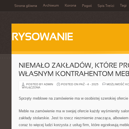
Archiwum
Korona
Tagi
Strona główna
Pogoń
Spis Treści
RYSOWANIE
NIEMAŁO ZAKŁADÓW, KTÓRE P
WŁASNYM KONTRAHENTOM MEB
POSTED BY ADMIN
POSTED ON PAŹ - 4 - 2025
MOŻLIWOŚĆ K
WYŁĄCZONA
Sprzęty meblowe na zamówienie ma w osobistej szerokiej ofercie
Meble na zamówienie ma w swojej ofercie każdy wyśmienity salo
zakłady stolarskie. Jest to rzecz niezmiernie znacząca, albowi
coraz to więcej ludzi korzysta z usług firm, które egzekwują meb