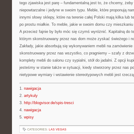
tego zjawiska jest parę – fundamentalną jest to, że chcemy, żeb
niepowtarzalne i jedyne w swoim typu. Meble, które proponują na
innymi słowy sklepy, które na terenie całej Polski mają kilka lub 
po prostu miałkie. To meble, jakie w swoim domu czy mieszkaniu
A przecież fajnie by było móc się czymś wyróżnić. Kapitalną do t
którym skonstruowany przez nas dom może zyskać świeżego i 
Zakłady, jakie absorbują się wykonywaniem mebli na zamówienie s
skonstruowany przez nas wszystko, co pragniemy – szafy z drzw
komplety mebli do salonu czy sypialni, stół do jadalni. Z opcji ku
jesteśmy w stanie także w sytuacji, kiedy stworzony przez nas p
nietypowe wymiary i wstawienie stereotypowych mebli jest rzeczą
1.
nawigacja
2.
artykuly
3.
http://blogvisor.de/spis-tresci
4.
nawigacja
5.
wpisy
CATEGORIES:
LAS VEGAS