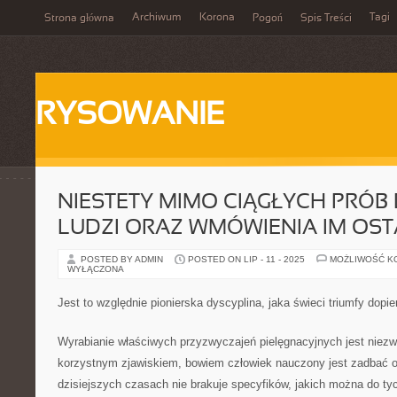
Archiwum
Korona
Tagi
Strona główna
Pogoń
Spis Treści
RYSOWANIE
NIESTETY MIMO CIĄGŁYCH PRÓB
LUDZI ORAZ WMÓWIENIA IM OST
POSTED BY ADMIN
POSTED ON LIP - 11 - 2025
MOŻLIWOŚĆ K
WYŁĄCZONA
Jest to względnie pionierska dyscyplina, jaka świeci triumfy dopier
Wyrabianie właściwych przyzwyczajeń pielęgnacyjnych jest niez
korzystnym zjawiskiem, bowiem człowiek nauczony jest zadbać o 
dzisiejszych czasach nie brakuje specyfików, jakich można do t