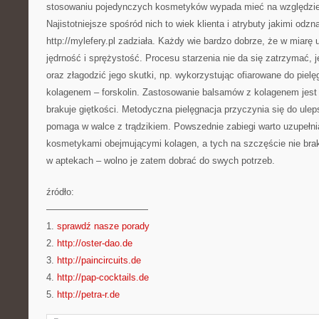
stosowaniu pojedynczych kosmetyków wypada mieć na względzie 
Najistotniejsze spośród nich to wiek klienta i atrybuty jakimi od
http://mylefery.pl zadziała. Każdy wie bardzo dobrze, że w miarę 
jędrność i sprężystość. Procesu starzenia nie da się zatrzymać
oraz złagodzić jego skutki, np. wykorzystując ofiarowane do pielę
kolagenem – forskolin. Zastosowanie balsamów z kolagenem jest r
brakuje giętkości. Metodyczna pielęgnacja przyczynia się do ulep
pomaga w walce z trądzikiem. Powszednie zabiegi warto uzupełnia
kosmetykami obejmującymi kolagen, a tych na szczęście nie braku
w aptekach – wolno je zatem dobrać do swych potrzeb.
źródło:
———————————
1.
sprawdź nasze porady
2.
http://oster-dao.de
3.
http://paincircuits.de
4.
http://pap-cocktails.de
5.
http://petra-r.de