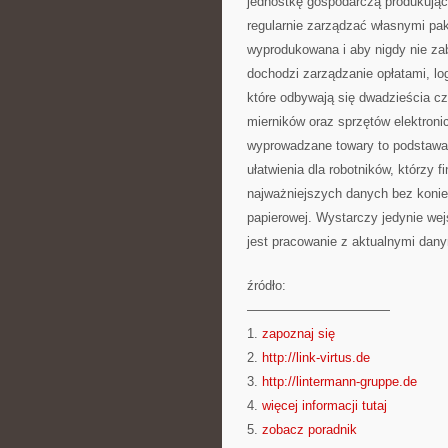
jednostkę gospodarczą produkując
regularnie zarządzać własnymi pa
wyprodukowana i aby nigdy nie zab
dochodzi zarządzanie opłatami, lo
które odbywają się dwadzieścia c
mierników oraz sprzętów elektron
wyprowadzane towary to podstawa 
ułatwienia dla robotników, którzy 
najważniejszych danych bez koni
papierowej. Wystarczy jedynie wej
jest pracowanie z aktualnymi dany
źródło:
———————————
1.
zapoznaj się
2.
http://link-virtus.de
3.
http://lintermann-gruppe.de
4.
więcej informacji tutaj
5.
zobacz poradnik