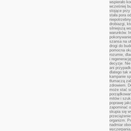
wspierało k
wcześniej b
stojące przy
stała pora o
niepotrzebny
drobiazgi, k
silniejszą w
warunków. Im
pokonywanie
szansa na u
drogi do bud
pomocna okaz
rozumie, dla
i regeneracj
decyzje. Nie
ani przypadk
dlatego tak 
kampanie spo
tłumaczą za
zdrowiem. D
może stać s
porządkowani
mitów i szuk
poprawę jak
zapominać o
skupia się w
przeciążeni
organizm. Pr
nadmiar obow
wyczerpania,