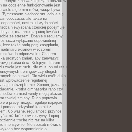
 Jednym z najważniejszych obszarów
h na codzienne funkcjonowanie jest
e wiele się o nim mówi, wciąż bywa
. Tymczasem niedobór snu odbija się
 samopoczuciu, ale także na
, odporności, nastroju i wydolności
Osoba niewyspana częściej podejmuje
ecyzje, ma mniejszą cierpliwość i
 sobie ze stresem. Dbanie o regularny
 oznacza wyłącznie odpowiedniej
n, lecz także stałą porę zasypiania,
e nadmiaru ekranów wieczorem i
arunków do odpoczynku. Czasem
ilka prostych zmian, aby zauważyć
awę jakości dnia. Kolejnym filarem
lu życia jest ruch. Nie musi on od razu
tensywnych treningów czy długich
anych na siłowni. Dla wielu osób dużo
est wprowadzenie regularnej
 najprostszej formie. Spacer, jazda na
ciąganie, krótka gimnastyka rano czy
schodów zamiast windy mogą okazać
em trwałej zmiany. Ruch poprawia
piera pracę mózgu, reguluje napięcie
 i pomaga odzyskać kontakt z
łem. Co ważne, regularność przynosi
yści niż krótkotrwałe zrywy. Lepiej
odziennie trochę niż raz na kilka
zo intensywnie. Nie sposób mówić o
wykach bez wspomnienia o