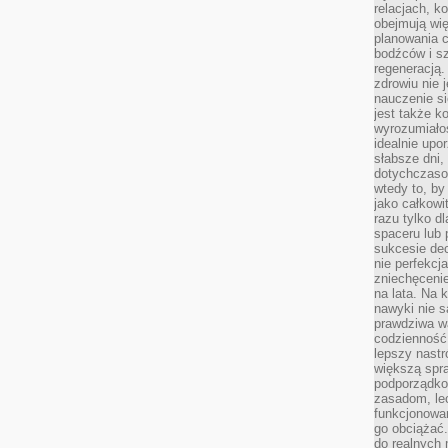
relacjach, k
obejmują wi
planowania c
bodźców i s
regeneracją
zdrowiu nie j
nauczenie s
jest także 
wyrozumiałoś
idealnie up
słabsze dni,
dotychczasow
wtedy to, by
jako całkowi
razu tylko d
spaceru lub 
sukcesie dec
nie perfekcj
zniechęceni
na lata. Na 
nawyki nie 
prawdziwa wa
codzienność.
lepszy nastr
większą spra
podporządko
zasadom, lec
funkcjonowan
go obciążać.
do realnych 