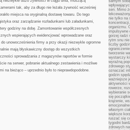
ą niezwykle dużo żywności w ciągu dnia, muszącą
samym sobą.
wpływającyc
kamerami tak, aby za długo nie leżała żywność wcześniej
sen. Mimo ż
lekceważony
rakło miejsca na oryginalną dostawę towaru. Do tego
nie tylko na
gistyka oraz zarządzanie rozładunkami lub załadunkami,
koncentracji
organizmu. 
ztery godziny na dobę. Zamontowanie współczesnych
impulsywne d
icznych wspierających ewidencjować wprowadzane oraz
gorzej radzi
rytm snu nie
do unowocześnienia firmy a przy okazji niezwykle ogromne
liczby godzi
ograniczeni
finalnie mają błyskawiczny dostęp do wszystkich
tworzenie w
eczności sprowadzania z magazynów raportów w formie
wystarczy k
wyraźną popr
ście na serwer, pobranie aktualnego zestawienia i możliwe
zdrowego sty
mi na bieżąco – uprzednio było to nieprawdopodobne.
oznaczać in
godzin spędz
ważniejsze j
aktywności w
rowerze, roz
wybieranie 
się początki
krążenie, ws
emocjonalne
własnym cia
większe korz
ruszać się c
tygodni bard
zdrowych na