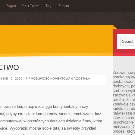
Tagi
Zimno
Pogoń
Spis Treści
SUB
CTWO
Zdrowe nawyk
rzadko są w
NOWE
SIE - 6 - 2025
MOŻLIWOŚĆ KOMENTOWANIA
ZOSTAŁA
postanowieni
BUDOWNICTWO
drobnych, po
rzut oka wy
zaczynają ks
uważa, że a
kondycję czy
ormowanie korporacji o zasięgu kontynentalnym czy
radykalną p
największą s
ić, gdyby nie udział komputerów, sieci internetowych, baz
łatwiejsze d
komputerowej w przeróżnych detalach działania firmy, która
psychicznie 
motywacji. C
wice. Wyobrazić można sobie tutaj za świetny przykład
proces, któr