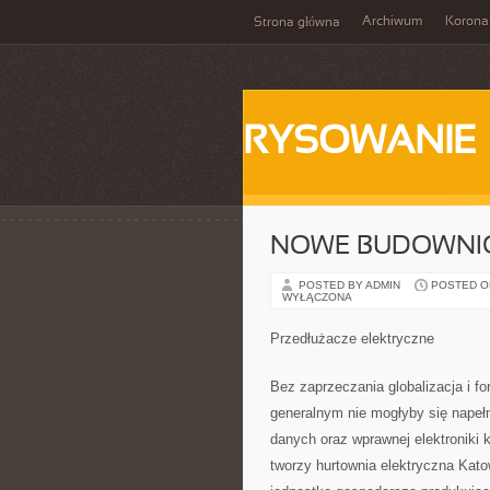
Archiwum
Korona
Strona główna
RYSOWANIE
NOWE BUDOWNI
POSTED BY ADMIN
POSTED ON 
WYŁĄCZONA
Przedłużacze elektryczne
Bez zaprzeczania globalizacja i f
generalnym nie mogłyby się napełn
danych oraz wprawnej elektroniki 
tworzy hurtownia elektryczna Kato