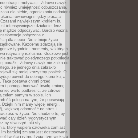
oncentracji i motywacji. Zdrowe nawyki
ęc również umiejętność odpuszczania,
zasu dla siebie, ograniczania nadmiaru
zukania równowagi między pracą a
. Czasami największym krokiem ku
est intensywniejsze działanie, lecz
ię mądrze odpoczywać. Bardzo ważna
konsekwencja połączona z
cią dla siebie. Nie istnieje życie
orządkowane. Każdemu zdarzają się
 gorsze tygodnie i momenty, w których
a rutyna się rozluźnia. Kluczowe jest
 nie traktować pojedynczego potknięcia
tej porażki. Zdrowy nawyk nie znika od
latego, że jednego dnia zabrakło
pojawił się mniej korzystny posiłek. O
yduje powrót do dobrego kierunku, a
a. Taka postawa chroni przed
em i pomaga budować trwałą zmianę
koniec warto podkreślić, że zdrowe
są celem samym w sobie. Ich
rtość polega na tym, że poprawiają
 Dzięki nim mamy więcej energii,
ój, większą odporność na stres i
wczość w życiu. Nie chodzi o to, by
wać cały dzień rygorystycznym
z by stworzyć taki styl
ia, który wspiera człowieka zamiast
 Im bardziej zmiana jest dostosowana
możliwości i rytmu życia, tym większa