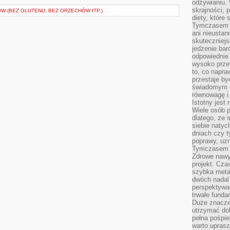
odżywianiu.
skrajności, 
W (BEZ GLUTENU, BEZ ORZECHÓW ITP.)
diety, które
Tymczasem z
ani nieusta
skuteczniejs
jedzenie bar
odpowiednie
wysoko prze
to, co napra
przestaje b
świadomym e
równowagę i 
Istotny jest
Wiele osób p
dlatego, że 
siebie natyc
dniach czy t
poprawy, uzn
Tymczasem o
Zdrowe nawyk
projekt. Cz
szybka metam
dwóch nadal 
perspektywa
trwałe fund
Duże znacze
utrzymać dob
pełna pośpie
warto uprasz