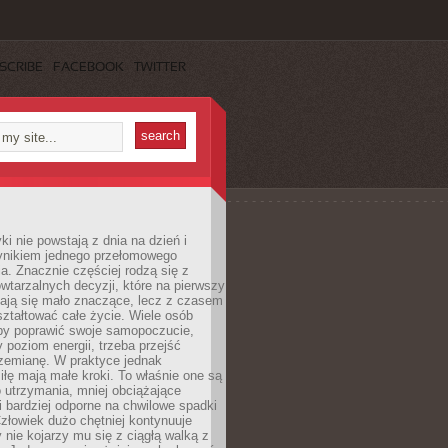
SCRIBE
FACEBOOK
TWITTER
i nie powstają z dnia na dzień i
ynikiem jednego przełomowego
a. Znacznie częściej rodzą się z
wtarzalnych decyzji, które na pierwszy
dają się mało znaczące, lecz z czasem
ztałtować całe życie. Wiele osób
by poprawić swoje samopoczucie,
 poziom energii, trzeba przejść
rzemianę. W praktyce jednak
iłę mają małe kroki. To właśnie one są
o utrzymania, mniej obciążające
i bardziej odporne na chwilowe spadki
złowiek dużo chętniej kontynuuje
y nie kojarzy mu się z ciągłą walką z