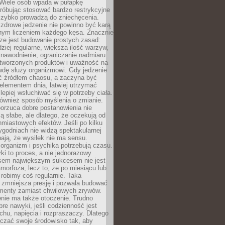
 Wiele osób wpada w pułapkę
próbując stosować bardzo restrykcyjne
 szybko prowadzą do zniechęcenia.
drowe jedzenie nie powinno być karą
nnym liczeniem każdego kęsa. Znacznie
ze jest budowanie prostych zasad:
dziej regularne, większa ilość warzyw,
 nawodnienie, ograniczanie nadmiaru
tworzonych produktów i uważność na
wdę służy organizmowi. Gdy jedzenie
yć źródłem chaosu, a zaczyna być
lementem dnia, łatwiej utrzymać
lepiej wsłuchiwać się w potrzeby ciała.
 również sposób myślenia o zmianie.
orzuca dobre postanowienia nie
są słabe, ale dlatego, że oczekują od
hmiastowych efektów. Jeśli po kilku
ygodniach nie widzą spektakularnej
ają, że wysiłek nie ma sensu.
rganizm i psychika potrzebują czasu.
i to proces, a nie jednorazowy
asem największym sukcesem nie jest
orfoza, lecz to, że po miesiącu lub
robimy coś regularnie. Taka
 zmniejsza presję i pozwala budować
amenty zamiast chwilowych zrywów.
nie ma także otoczenie. Trudno
re nawyki, jeśli codzienność jest
chu, napięcia i rozpraszaczy. Dlatego
czać swoje środowisko tak, aby