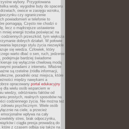
orzystne wybory. Przygotowana
utelka wody, wygodne buty do spaceru
 drzwiach, owoce w zasięgu wzroku,
dpoczynku czy ograniczenie
ch powiadomień w telefonie to
tóre pomagają. Często nie chodzi o
olę, lecz o mądrzejsze ustawienie
 mniej energii trzeba poświęcać na
 codziennych przeszkód, tym większa
trzymanie dobrych działań. W połowie
owania lepszego stylu życia niezwykle
uje się wiedza. Człowiek, który
czego warto dbać o sen, ruch, jedzenie
ę, podejmuje bardziej świadome
 kieruje się wyłącznie chwilową modą
owymi poradami z internetu. Właśnie
ważne są rzetelne źródła informacji,
łeczne, poradniki oraz miejsca, które
leżności między nawykami a
obrze opracowany
portal edukacyjny
ię dla wielu osób wsparciem w
u wiedzy, odróżnianiu faktów od
aniu prostych, realnych sposobów na
ości codziennego życia. Nie można też
 zdrowiu psychicznym. Wiele osób
yłącznie na ciele, a przecież
e emocjonalne wpływa na cały
zewlekły stres, brak odpoczynku,
iązków i ciągła presja prowadzą do
 które z czasem odbija się także na