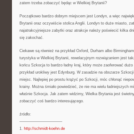
zatem trzeba zobaczyć będąc w Wielkiej Brytanii?
Początkowo bardzo dobrym miejscem jest Londyn, a więc najwięk
Brytanii oraz oczywiście stolica Anglii. Londyn to duże miasto, z
najatrakcyjniejsze zabytki oraz atrakcje należy poświecić kilka 
się zakochać.
Ciekawe są również na przykład Oxford, Durham albo Birmingham.
turystyka w Wielkiej Brytanii, rewelacyjnym rozwiązaniem jest ta
końcu Szkocja to bardzo ładny kraj, który może zaoferować dużo 
przykład urokliwy jest Edynburg. W zasadzie na obszarze Szkocji
miejsc. Najlepiej po prostu krążyć po Szkocji, móc chłonąć niepo
krainy. Można śmiało powiedzieć, że nie ma wielu ładniejszych mie
właśnie Szkocja. Jak zatem widzimy, Wielka Brytania jest świet
zobaczyć coś bardzo interesującego.
źródło:
———————————
1.
http://schmidt-koehn.de