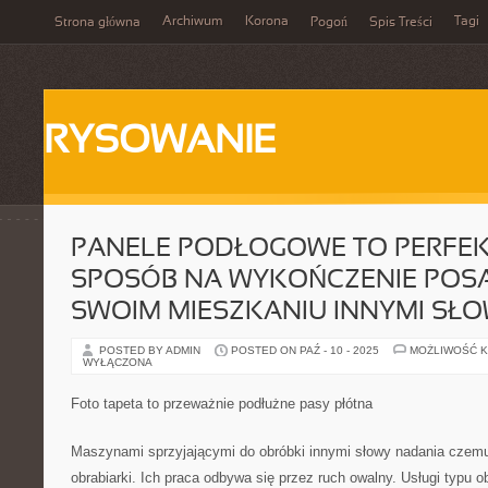
Archiwum
Korona
Tagi
Strona główna
Pogoń
Spis Treści
RYSOWANIE
PANELE PODŁOGOWE TO PERFE
SPOSÓB NA WYKOŃCZENIE POS
SWOIM MIESZKANIU INNYMI SŁO
POSTED BY ADMIN
POSTED ON PAŹ - 10 - 2025
MOŻLIWOŚĆ 
WYŁĄCZONA
Foto tapeta to przeważnie podłużne pasy płótna
Maszynami sprzyjającymi do obróbki innymi słowy nadania czem
obrabiarki. Ich praca odbywa się przez ruch owalny. Usługi typu 