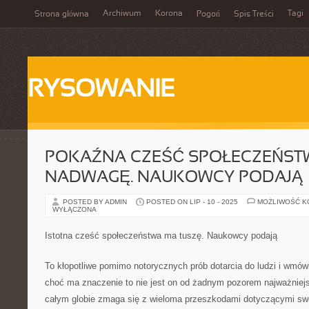
Archiwum
Korona
Tagi
Strona główna
Pogoń
Spis Treści
RYSOWANIE
POKAŹNA CZEŚĆ SPOŁECZEŃST
NADWAGĘ. NAUKOWCY PODAJĄ
POSTED BY ADMIN
POSTED ON LIP - 10 - 2025
MOŻLIWOŚĆ 
WYŁĄCZONA
Istotna cześć społeczeństwa ma tuszę. Naukowcy podają
To kłopotliwe pomimo notorycznych prób dotarcia do ludzi i wmów
choć ma znaczenie to nie jest on od żadnym pozorem najważniej
całym globie zmaga się z wieloma przeszkodami dotyczącymi swoj