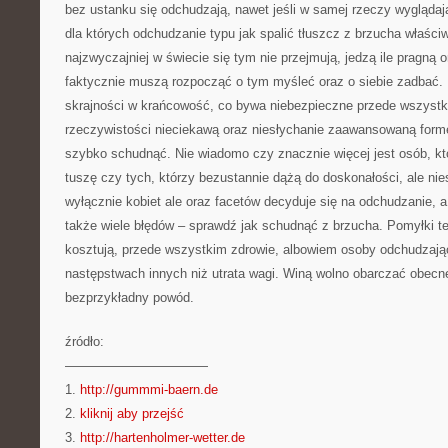
bez ustanku się odchudzają, nawet jeśli w samej rzeczy wyglądają
dla których odchudzanie typu jak spalić tłuszcz z brzucha właściwi
najzwyczajniej w świecie się tym nie przejmują, jedzą ile pragną
faktycznie muszą rozpocząć o tym myśleć oraz o siebie zadbać.
skrajności w krańcowość, co bywa niebezpieczne przede wszystkim
rzeczywistości nieciekawą oraz niesłychanie zaawansowaną formę
szybko schudnąć. Nie wiadomo czy znacznie więcej jest osób, kt
tuszę czy tych, którzy bezustannie dążą do doskonałości, ale nie
wyłącznie kobiet ale oraz facetów decyduje się na odchudzanie, 
także wiele błędów – sprawdź jak schudnąć z brzucha. Pomyłki te
kosztują, przede wszystkim zdrowie, albowiem osoby odchudzając
następstwach innych niż utrata wagi. Winą wolno obarczać obecne
bezprzykładny powód.
źródło:
———————————
1.
http://gummmi-baern.de
2.
kliknij aby przejść
3.
http://hartenholmer-wetter.de