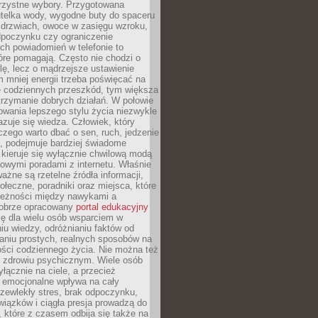
orzystne wybory. Przygotowana
utelka wody, wygodne buty do spaceru
 drzwiach, owoce w zasięgu wzroku,
dpoczynku czy ograniczenie
ch powiadomień w telefonie to
tóre pomagają. Często nie chodzi o
olę, lecz o mądrzejsze ustawienie
 mniej energii trzeba poświęcać na
 codziennych przeszkód, tym większa
trzymanie dobrych działań. W połowie
owania lepszego stylu życia niezwykle
uje się wiedza. Człowiek, który
czego warto dbać o sen, ruch, jedzenie
ę, podejmuje bardziej świadome
 kieruje się wyłącznie chwilową modą
owymi poradami z internetu. Właśnie
ważne są rzetelne źródła informacji,
łeczne, poradniki oraz miejsca, które
leżności między nawykami a
obrze opracowany
portal edukacyjny
ię dla wielu osób wsparciem w
u wiedzy, odróżnianiu faktów od
aniu prostych, realnych sposobów na
ości codziennego życia. Nie można też
 zdrowiu psychicznym. Wiele osób
yłącznie na ciele, a przecież
e emocjonalne wpływa na cały
zewlekły stres, brak odpoczynku,
iązków i ciągła presja prowadzą do
 które z czasem odbija się także na