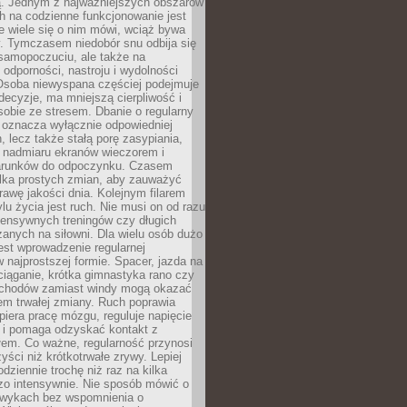
 Jednym z najważniejszych obszarów
h na codzienne funkcjonowanie jest
e wiele się o nim mówi, wciąż bywa
. Tymczasem niedobór snu odbija się
 samopoczuciu, ale także na
, odporności, nastroju i wydolności
Osoba niewyspana częściej podejmuje
ecyzje, ma mniejszą cierpliwość i
 sobie ze stresem. Dbanie o regularny
 oznacza wyłącznie odpowiedniej
n, lecz także stałą porę zasypiania,
e nadmiaru ekranów wieczorem i
arunków do odpoczynku. Czasem
ilka prostych zmian, aby zauważyć
awę jakości dnia. Kolejnym filarem
lu życia jest ruch. Nie musi on od razu
tensywnych treningów czy długich
anych na siłowni. Dla wielu osób dużo
est wprowadzenie regularnej
 najprostszej formie. Spacer, jazda na
ciąganie, krótka gimnastyka rano czy
schodów zamiast windy mogą okazać
em trwałej zmiany. Ruch poprawia
piera pracę mózgu, reguluje napięcie
 i pomaga odzyskać kontakt z
łem. Co ważne, regularność przynosi
yści niż krótkotrwałe zrywy. Lepiej
odziennie trochę niż raz na kilka
zo intensywnie. Nie sposób mówić o
wykach bez wspomnienia o