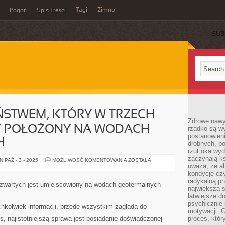
Tagi
Zimno
Pogoń
Spis Treści
SUB
ŃSTWEM, KTÓRY W TRZECH
Zdrowe nawyk
T POŁOŻONY NA WODACH
rzadko są w
postanowieni
H
drobnych, po
rzut oka wy
zaczynają ks
POLSKA
 PAŹ - 3 - 2025
MOŻLIWOŚĆ KOMENTOWANIA
ZOSTAŁA
JEST
uważa, że a
PAŃSTWEM,
kondycję czy
KTÓRY
radykalną p
W
 czwartych jest umiejscowiony na wodach geotermalnych
TRZECH
największą s
CZWARTYCH
łatwiejsze d
JEST
psychicznie 
POŁOŻONY
chkolwiek informacji, przede wszystkim zagląda do
NA
motywacji. C
WODACH
s, najistotniejszą sprawą jest posiadanie doświadczonej
proces, któr
GEOTERMALNYCH