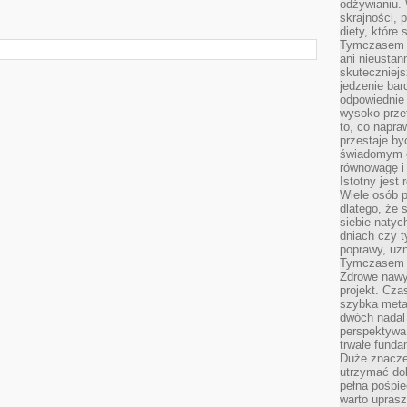
odżywianiu.
skrajności, 
diety, które
Tymczasem z
ani nieusta
skuteczniejs
jedzenie bar
odpowiednie
wysoko prze
to, co napra
przestaje b
świadomym e
równowagę i 
Istotny jest
Wiele osób p
dlatego, że 
siebie natyc
dniach czy t
poprawy, uzn
Tymczasem o
Zdrowe nawyk
projekt. Cz
szybka metam
dwóch nadal 
perspektywa
trwałe fund
Duże znacze
utrzymać dob
pełna pośpie
warto uprasz