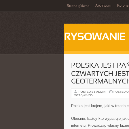
Archiwum
Korona
Strona główna
RYSOWANIE
POLSKA JEST PA
CZWARTYCH JES
GEOTERMALNYC
POSTED BY ADMIN
POSTED ON
WYŁĄCZONA
Polska jest krajem, jaki w trzech
Obecnie, każdy kto wypatruje jaki
internetu. Prowadząc własny bizne