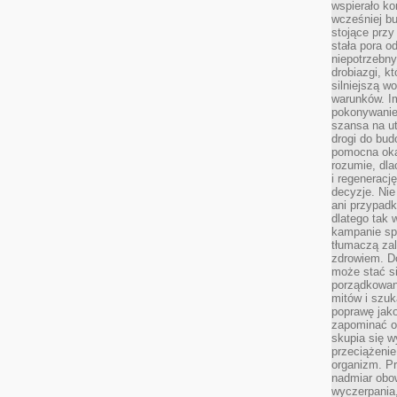
wspierało k
wcześniej b
stojące przy
stała pora o
niepotrzebny
drobiazgi, k
silniejszą w
warunków. Im
pokonywanie
szansa na u
drogi do bud
pomocna okaz
rozumie, dla
i regeneracj
decyzje. Nie
ani przypadk
dlatego tak 
kampanie spo
tłumaczą za
zdrowiem. D
może stać s
porządkowani
mitów i szuk
poprawę jak
zapominać o
skupia się w
przeciążeni
organizm. Pr
nadmiar obow
wyczerpania,