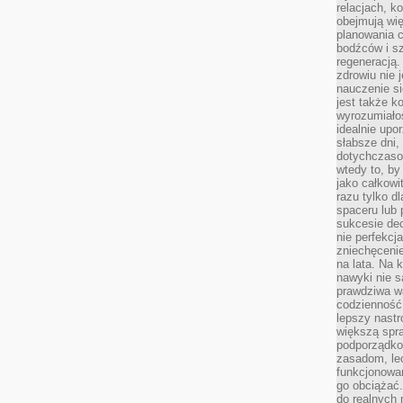
relacjach, k
obejmują wi
planowania c
bodźców i s
regeneracją
zdrowiu nie j
nauczenie s
jest także 
wyrozumiałoś
idealnie up
słabsze dni,
dotychczasow
wtedy to, by
jako całkowi
razu tylko d
spaceru lub 
sukcesie dec
nie perfekcj
zniechęceni
na lata. Na 
nawyki nie 
prawdziwa wa
codzienność.
lepszy nastr
większą spra
podporządko
zasadom, lec
funkcjonowan
go obciążać.
do realnych 