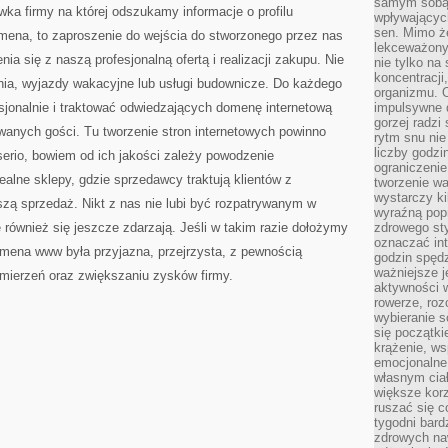
samym sobą.
wka firmy na której odszukamy informacje o profilu
wpływającyc
sen. Mimo ż
omena, to zaproszenie do wejścia do stworzonego przez nas
lekceważony
ia się z naszą profesjonalną ofertą i realizacji zakupu. Nie
nie tylko na
koncentracji
nia, wyjazdy wakacyjne lub usługi budownicze. Do każdego
organizmu. 
sjonalnie i traktować odwiedzających domenę internetową
impulsywne d
gorzej radzi
kiwanych gości. Tu tworzenie stron internetowych powinno
rytm snu nie
liczby godzi
 serio, bowiem od ich jakości zależy powodzenie
ograniczeni
alne sklepy, gdzie sprzedawcy traktują klientów z
tworzenie w
wystarczy k
kszą sprzedaż. Nikt z nas nie lubi być rozpatrywanym w
wyraźną popr
e również się jeszcze zdarzają. Jeśli w takim razie dołożymy
zdrowego sty
oznaczać in
omena www była przyjazna, przejrzysta, z pewnością
godzin spędz
ważniejsze j
amierzeń oraz zwiększaniu zysków firmy.
aktywności w
rowerze, roz
wybieranie 
się początki
krążenie, ws
emocjonalne
własnym cia
większe korz
ruszać się c
tygodni bard
zdrowych na