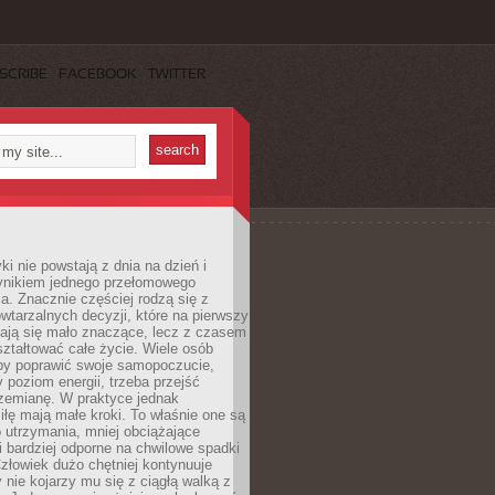
SCRIBE
FACEBOOK
TWITTER
i nie powstają z dnia na dzień i
ynikiem jednego przełomowego
a. Znacznie częściej rodzą się z
wtarzalnych decyzji, które na pierwszy
dają się mało znaczące, lecz z czasem
ztałtować całe życie. Wiele osób
by poprawić swoje samopoczucie,
 poziom energii, trzeba przejść
rzemianę. W praktyce jednak
iłę mają małe kroki. To właśnie one są
o utrzymania, mniej obciążające
i bardziej odporne na chwilowe spadki
złowiek dużo chętniej kontynuuje
y nie kojarzy mu się z ciągłą walką z