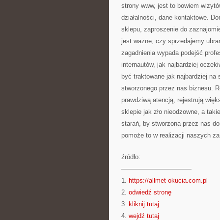
strony www, jest to bowiem wizytó
działalności, dane kontaktowe. D
sklepu, zaproszenie do zaznajomien
jest ważne, czy sprzedajemy ubra
zagadnienia wypada podejść profe
internautów, jak najbardziej ocze
być traktowane jak najbardziej na
stworzonego przez nas biznesu. Re
prawdziwą atencją, rejestrują wię
sklepie jak zło nieodzowne, a taki
starań, by stworzona przez nas d
pomoże to w realizacji naszych z
źródło:
———————————
1.
https://allmet-okucia.com.pl
2.
odwiedź stronę
3.
kliknij tutaj
4.
wejdź tutaj