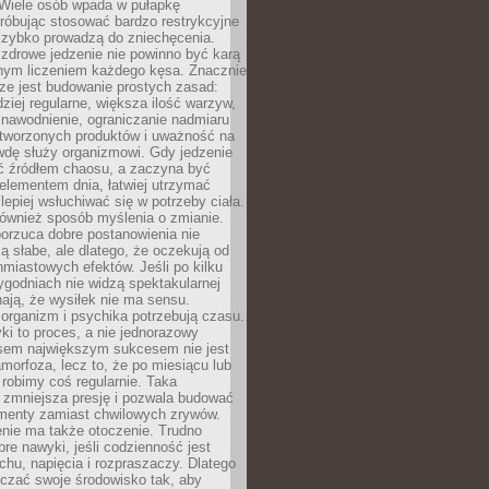
 Wiele osób wpada w pułapkę
próbując stosować bardzo restrykcyjne
 szybko prowadzą do zniechęcenia.
drowe jedzenie nie powinno być karą
nnym liczeniem każdego kęsa. Znacznie
ze jest budowanie prostych zasad:
dziej regularne, większa ilość warzyw,
 nawodnienie, ograniczanie nadmiaru
tworzonych produktów i uważność na
wdę służy organizmowi. Gdy jedzenie
yć źródłem chaosu, a zaczyna być
lementem dnia, łatwiej utrzymać
lepiej wsłuchiwać się w potrzeby ciała.
 również sposób myślenia o zmianie.
orzuca dobre postanowienia nie
są słabe, ale dlatego, że oczekują od
hmiastowych efektów. Jeśli po kilku
ygodniach nie widzą spektakularnej
ają, że wysiłek nie ma sensu.
rganizm i psychika potrzebują czasu.
i to proces, a nie jednorazowy
asem największym sukcesem nie jest
orfoza, lecz to, że po miesiącu lub
robimy coś regularnie. Taka
 zmniejsza presję i pozwala budować
amenty zamiast chwilowych zrywów.
nie ma także otoczenie. Trudno
re nawyki, jeśli codzienność jest
chu, napięcia i rozpraszaczy. Dlatego
czać swoje środowisko tak, aby