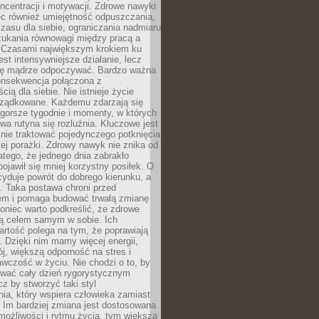
oncentracji i motywacji. Zdrowe nawyki
ęc również umiejętność odpuszczania,
zasu dla siebie, ograniczania nadmiaru
zukania równowagi między pracą a
. Czasami największym krokiem ku
est intensywniejsze działanie, lecz
ię mądrze odpoczywać. Bardzo ważna
konsekwencja połączona z
cią dla siebie. Nie istnieje życie
orządkowane. Każdemu zdarzają się
 gorsze tygodnie i momenty, w których
a rutyna się rozluźnia. Kluczowe jest
 nie traktować pojedynczego potknięcia
tej porażki. Zdrowy nawyk nie znika od
latego, że jednego dnia zabrakło
pojawił się mniej korzystny posiłek. O
yduje powrót do dobrego kierunku, a
a. Taka postawa chroni przed
em i pomaga budować trwałą zmianę
koniec warto podkreślić, że zdrowe
są celem samym w sobie. Ich
rtość polega na tym, że poprawiają
 Dzięki nim mamy więcej energii,
ój, większą odporność na stres i
wczość w życiu. Nie chodzi o to, by
wać cały dzień rygorystycznym
z by stworzyć taki styl
ia, który wspiera człowieka zamiast
 Im bardziej zmiana jest dostosowana
możliwości i rytmu życia, tym większa