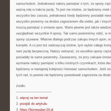
samochodzie. Jednakowoż należy pamiętać o tym, że opony cięż
ważną rolę w trakcie jazdy. To jest nie istotne, że będziemy mieli
wszystko bez zarzutu, jednakowoż kiedy będziemy posiadali nie
wszystko jesteśmy na drodze zagrożeniem dla siebie, jak i innyc
muszą pamiętać o zmianie opon. Warto pewnie jest także wiedzi
uwzględniać wszystkie 4 opony. Tak samo powinniśmy robić, w 
opony używane. Właśnie dlatego podczas zakupu innych opon, o
komplet. A co jest też nadzwyczaj istotne, tym wybór całego komp
nam jazdę bezpieczną. Należy wskazać, że wszelkie opony cięż
posiadały te same parametry. Zauważamy, że przy zakupie innowa
wymianie należy pamiętać o kilku istotnych czynnikach, które de
będziemy w następnej kolejności kierować samochodem. Jeśli st
tych rad, to pewnie nie będziemy powodowali zagrożenia na drodz
źródło:
———————————
1.
więcej na ten temat
2.
przejdź do artykułu
3.
https://biznesplan-24.pl