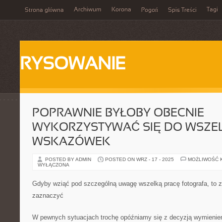
Archiwum
Korona
Tagi
Strona główna
Pogoń
Spis Treści
RYSOWANIE
POPRAWNIE BYŁOBY OBECNIE
WYKORZYSTYWAĆ SIĘ DO WSZE
WSKAZÓWEK
POSTED BY ADMIN
POSTED ON WRZ - 17 - 2025
MOŻLIWOŚĆ 
WYŁĄCZONA
Gdyby wziąć pod szczególną uwagę wszelką pracę fotografa, to 
zaznaczyć
W pewnych sytuacjach trochę opóźniamy się z decyzją wymieni