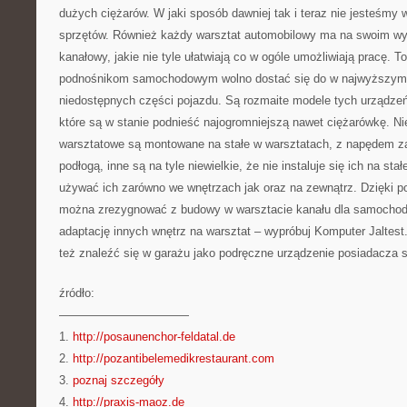
dużych ciężarów. W jaki sposób dawniej tak i teraz nie jesteśmy w
sprzętów. Również każdy warsztat automobilowy ma na swoim w
kanałowy, jakie nie tyle ułatwiają co w ogóle umożliwiają pracę. To
podnośnikom samochodowym wolno dostać się do w najwyższym 
niedostępnych części pojazdu. Są rozmaite modele tych urządzeń,
które są w stanie podnieść najogromniejszą nawet ciężarówkę. Ni
warsztatowe są montowane na stałe w warsztatach, z napędem 
podłogą, inne są na tyle niewielkie, że nie instaluje się ich na sta
używać ich zarówno we wnętrzach jak oraz na zewnątrz. Dzięk
można zrezygnować z budowy w warsztacie kanału dla samochodó
adaptację innych wnętrz na warsztat – wypróbuj Komputer Jaltest
też znaleźć się w garażu jako podręczne urządzenie posiadacza
źródło:
———————————
1.
http://posaunenchor-feldatal.de
2.
http://pozantibelemedikrestaurant.com
3.
poznaj szczegóły
4.
http://praxis-maoz.de