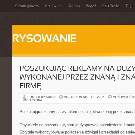
Archiwum
Korona
Tagi
Strona główna
Pogoń
Spis Treści
RYSOWANIE
POSZUKUJĄC REKLAMY NA DUŻY
WYKONANEJ PRZEZ ZNANĄ I ZN
FIRMĘ
POSTED BY ADMIN
POSTED ON SIE - 13 - 2025
MOŻLIWOŚĆ 
WYŁĄCZONA
Poszukując reklamy na wysokim pułapie, stworzonej przez znaną 
Obywatele od początku wypatrują dyspozycji przeniesienia żmudn
Sprytnie wykoncypowane połączenia dźwigni i przekładni od stule