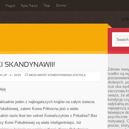
Tagi
Zimno
Pogoń
Spis Treści
SUB
I SKANDYNAWII!
Zdrowe nawyk
rzadko są w
POZNAWAJ
LIP - 4 - 2025
MOŻLIWOŚĆ KOMENTOWANIA
ZOSTAŁA
postanowieni
UROKI
SKANDYNAWII!
drobnych, po
rzut oka wy
leją
zaczynają ks
uważa, że a
kondycję czy
aktualnie jeden z najbogatszych krajów na całym świecie.
radykalną p
największą s
ołudniowej, zatem Korea Północna jest o wiele
łatwiejsze d
akim razie tkwi ten sekret Koreańczyków z Południa? Bez
psychicznie 
motywacji. C
cy Korei Południowej są wiele inteligentniejsi, niż
proces, któr