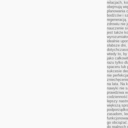
relacjach, k
obejmują wi
planowania c
bodźców i s
regeneracją
zdrowiu nie j
nauczenie s
jest także 
wyrozumiałoś
idealnie up
słabsze dni,
dotychczasow
wtedy to, by
jako całkowi
razu tylko d
spaceru lub 
sukcesie dec
nie perfekcj
zniechęceni
na lata. Na 
nawyki nie 
prawdziwa wa
codzienność.
lepszy nastr
większą spra
podporządko
zasadom, lec
funkcjonowan
go obciążać.
do realnych 