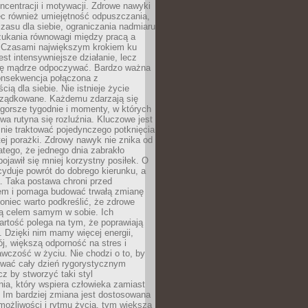
oncentracji i motywacji. Zdrowe nawyki
ęc również umiejętność odpuszczania,
zasu dla siebie, ograniczania nadmiaru
zukania równowagi między pracą a
. Czasami największym krokiem ku
est intensywniejsze działanie, lecz
ię mądrze odpoczywać. Bardzo ważna
konsekwencja połączona z
cią dla siebie. Nie istnieje życie
orządkowane. Każdemu zdarzają się
 gorsze tygodnie i momenty, w których
a rutyna się rozluźnia. Kluczowe jest
 nie traktować pojedynczego potknięcia
tej porażki. Zdrowy nawyk nie znika od
latego, że jednego dnia zabrakło
pojawił się mniej korzystny posiłek. O
yduje powrót do dobrego kierunku, a
a. Taka postawa chroni przed
em i pomaga budować trwałą zmianę
koniec warto podkreślić, że zdrowe
są celem samym w sobie. Ich
rtość polega na tym, że poprawiają
 Dzięki nim mamy więcej energii,
ój, większą odporność na stres i
wczość w życiu. Nie chodzi o to, by
wać cały dzień rygorystycznym
z by stworzyć taki styl
ia, który wspiera człowieka zamiast
 Im bardziej zmiana jest dostosowana
możliwości i rytmu życia, tym większa