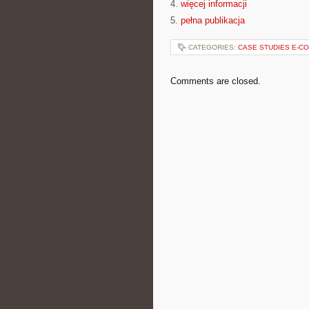
4.
więcej informacji
5.
pełna publikacja
CATEGORIES:
CASE STUDIES E-C
Comments are closed.