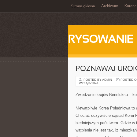
Archiwum
Korona
Strona główna
RYSOWANIE
POZNAWAJ UROK
POSTED BY ADMIN
POSTED ON 
WYŁĄCZONA
Zwiedzanie krajów Beneluksu – ko
Niewątpliwie Korea Południowa to 
Chociaż oczywiście sąsiad Korei P
biedniejszym państwem. Gdzie w t
wątpienia nie jest tak, iż mieszkań