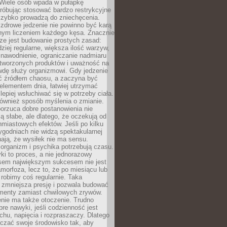
 Wiele osób wpada w pułapkę
próbując stosować bardzo restrykcyjne
 szybko prowadzą do zniechęcenia.
drowe jedzenie nie powinno być karą
nnym liczeniem każdego kęsa. Znacznie
ze jest budowanie prostych zasad:
dziej regularne, większa ilość warzyw,
 nawodnienie, ograniczanie nadmiaru
tworzonych produktów i uważność na
wdę służy organizmowi. Gdy jedzenie
yć źródłem chaosu, a zaczyna być
lementem dnia, łatwiej utrzymać
lepiej wsłuchiwać się w potrzeby ciała.
 również sposób myślenia o zmianie.
orzuca dobre postanowienia nie
są słabe, ale dlatego, że oczekują od
hmiastowych efektów. Jeśli po kilku
ygodniach nie widzą spektakularnej
ają, że wysiłek nie ma sensu.
rganizm i psychika potrzebują czasu.
i to proces, a nie jednorazowy
asem największym sukcesem nie jest
orfoza, lecz to, że po miesiącu lub
robimy coś regularnie. Taka
 zmniejsza presję i pozwala budować
amenty zamiast chwilowych zrywów.
nie ma także otoczenie. Trudno
re nawyki, jeśli codzienność jest
chu, napięcia i rozpraszaczy. Dlatego
czać swoje środowisko tak, aby