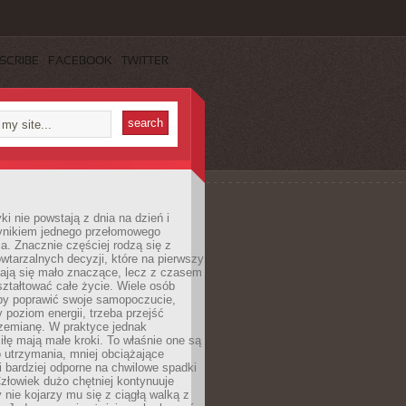
SCRIBE
FACEBOOK
TWITTER
i nie powstają z dnia na dzień i
ynikiem jednego przełomowego
a. Znacznie częściej rodzą się z
wtarzalnych decyzji, które na pierwszy
dają się mało znaczące, lecz z czasem
ztałtować całe życie. Wiele osób
by poprawić swoje samopoczucie,
 poziom energii, trzeba przejść
rzemianę. W praktyce jednak
iłę mają małe kroki. To właśnie one są
o utrzymania, mniej obciążające
i bardziej odporne na chwilowe spadki
złowiek dużo chętniej kontynuuje
y nie kojarzy mu się z ciągłą walką z