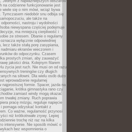
 Jednym z najważniejszych obszarów
h na codzienne funkcjonowanie jest
e wiele się o nim mówi, wciąż bywa
. Tymczasem niedobór snu odbija się
 samopoczuciu, ale także na
, odporności, nastroju i wydolności
Osoba niewyspana częściej podejmuje
ecyzje, ma mniejszą cierpliwość i
 sobie ze stresem. Dbanie o regularny
 oznacza wyłącznie odpowiedniej
n, lecz także stałą porę zasypiania,
e nadmiaru ekranów wieczorem i
arunków do odpoczynku. Czasem
ilka prostych zmian, aby zauważyć
awę jakości dnia. Kolejnym filarem
lu życia jest ruch. Nie musi on od razu
tensywnych treningów czy długich
anych na siłowni. Dla wielu osób dużo
est wprowadzenie regularnej
 najprostszej formie. Spacer, jazda na
ciąganie, krótka gimnastyka rano czy
schodów zamiast windy mogą okazać
em trwałej zmiany. Ruch poprawia
piera pracę mózgu, reguluje napięcie
 i pomaga odzyskać kontakt z
łem. Co ważne, regularność przynosi
yści niż krótkotrwałe zrywy. Lepiej
odziennie trochę niż raz na kilka
zo intensywnie. Nie sposób mówić o
wykach bez wspomnienia o