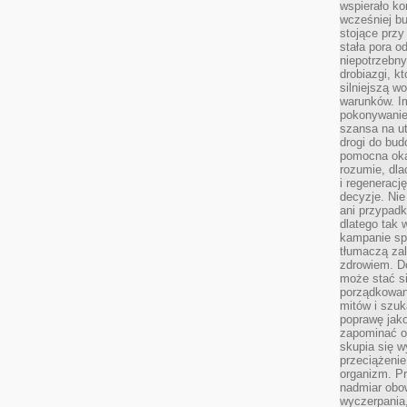
wspierało k
wcześniej b
stojące przy
stała pora o
niepotrzebny
drobiazgi, k
silniejszą w
warunków. Im
pokonywanie
szansa na u
drogi do bud
pomocna okaz
rozumie, dla
i regeneracj
decyzje. Nie
ani przypadk
dlatego tak 
kampanie spo
tłumaczą za
zdrowiem. D
może stać s
porządkowani
mitów i szuk
poprawę jak
zapominać o
skupia się w
przeciążeni
organizm. Pr
nadmiar obow
wyczerpania,