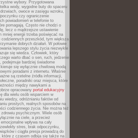
orzystne wybory. Przygotowana
utelka wody, wygodne buty do spaceru
 drzwiach, owoce w zasięgu wzroku,
dpoczynku czy ograniczenie
ch powiadomień w telefonie to
tóre pomagają. Często nie chodzi o
olę, lecz o mądrzejsze ustawienie
 mniej energii trzeba poświęcać na
 codziennych przeszkód, tym większa
trzymanie dobrych działań. W połowie
owania lepszego stylu życia niezwykle
uje się wiedza. Człowiek, który
czego warto dbać o sen, ruch, jedzenie
ę, podejmuje bardziej świadome
 kieruje się wyłącznie chwilową modą
owymi poradami z internetu. Właśnie
ważne są rzetelne źródła informacji,
łeczne, poradniki oraz miejsca, które
leżności między nawykami a
obrze opracowany
portal edukacyjny
ię dla wielu osób wsparciem w
u wiedzy, odróżnianiu faktów od
aniu prostych, realnych sposobów na
ości codziennego życia. Nie można też
 zdrowiu psychicznym. Wiele osób
yłącznie na ciele, a przecież
e emocjonalne wpływa na cały
zewlekły stres, brak odpoczynku,
iązków i ciągła presja prowadzą do
 które z czasem odbija się także na