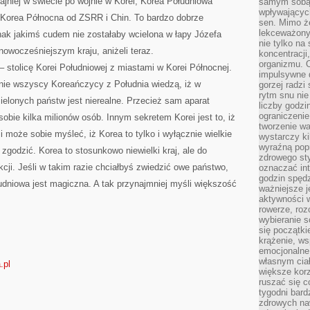
jniej w świecie po wojnie w Korei, Korea Południowa
samym sobą.
wpływającyc
Korea Północna od ZSRR i Chin. To bardzo dobrze
sen. Mimo ż
lekceważony
nak jakimś cudem nie zostałaby wcielona w łapy Józefa
nie tylko na
owocześniejszym kraju, aniżeli teraz.
koncentracji
organizmu. 
 stolicę Korei Południowej z miastami w Korei Północnej.
impulsywne d
lnie wszyscy Koreańczycy z Południa wiedzą, iż w
gorzej radzi
rytm snu nie
zielonych państw jest nierealne. Przecież sam aparat
liczby godzi
ograniczeni
obie kilka milionów osób. Innym sekretem Korei jest to, iż
tworzenie w
zi może sobie myśleć, iż Korea to tylko i wyłącznie wielkie
wystarczy k
wyraźną popr
 zgodzić. Korea to stosunkowo niewielki kraj, ale do
zdrowego sty
cji. Jeśli w takim razie chciałbyś zwiedzić owe państwo,
oznaczać in
godzin spędz
udniowa jest magiczna. A tak przynajmniej myśli większość
ważniejsze j
aktywności w
rowerze, roz
wybieranie 
się początki
krążenie, ws
emocjonalne
własnym cia
.pl
większe korz
ruszać się c
tygodni bard
zdrowych na