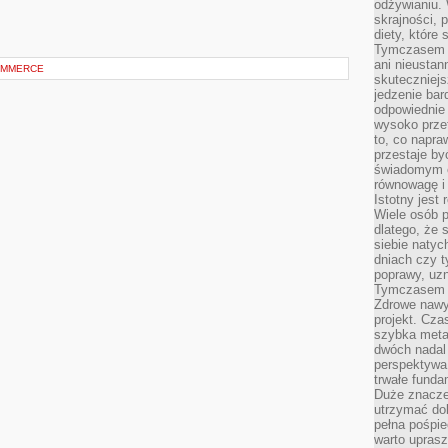
odżywianiu.
skrajności, 
diety, które
Tymczasem z
ani nieusta
OMMERCE
skuteczniejs
jedzenie bar
odpowiednie
wysoko prze
to, co napra
przestaje b
świadomym e
równowagę i 
Istotny jest
Wiele osób p
dlatego, że 
siebie natyc
dniach czy t
poprawy, uzn
Tymczasem o
Zdrowe nawyk
projekt. Cz
szybka metam
dwóch nadal 
perspektywa
trwałe fund
Duże znacze
utrzymać dob
pełna pośpie
warto uprasz