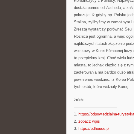
Koreańczycy z Północy. Najzwycza
dostała pomoc od Zachodu, a zaś 
pokazuje, iż gdyby np. Polska jed
Stalina, żylibyśmy w zamożnym i n
Zresztą wystarczy porównać Seul –
Różnica jest ogromna, a więc ogó
najbliższych latach złączenie pod
wojskowy w Korei Północnej liczy s
to przepiękny kraj. Choć wielu lud
miasta, to jednak ciężko się z tym
zaoferowania ma bardzo dużo atrak
powinieneś wiedzieć, iż Korea Poł
tych osób, które widziały Koreę.
źródło:
———————————
1.
https://odpowiedzialna-turystyka
2.
zobacz wpis
3.
https://pdhouse.pl