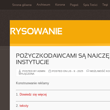
Archiwum
Korona
Tagi
Strona główna
Pogoń
Spis Treści
RYSOWANIE
POŻYCZKODAWCAMI SĄ NAJCZĘŚ
INSTYTUCJE
POSTED BY ADMIN
POSTED ON LIS - 9 - 2025
MOŻLIWOŚĆ K
WYŁĄCZONA
Konstruowanie reklamy
1.
Dowiedz się więcej
2.
teksty