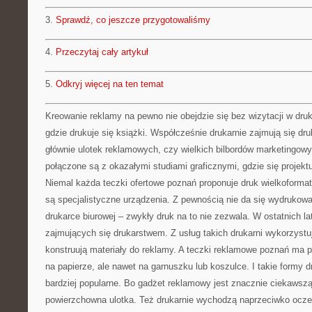
3.
Sprawdź, co jeszcze przygotowaliśmy
4.
Przeczytaj cały artykuł
5.
Odkryj więcej na ten temat
Kreowanie reklamy na pewno nie obejdzie się bez wizytacji w druka
gdzie drukuje się książki. Współcześnie drukarnie zajmują się dru
głównie ulotek reklamowych, czy wielkich bilbordów marketingowy
połączone są z okazałymi studiami graficznymi, gdzie się projektuj
Niemal każda teczki ofertowe poznań proponuje druk wielkoforma
są specjalistyczne urządzenia. Z pewnością nie da się wydrukowa
drukarce biurowej – zwykły druk na to nie zezwala. W ostatnich l
zajmujących się drukarstwem. Z usług takich drukarni wykorzystuj
konstruują materiały do reklamy. A teczki reklamowe poznań ma 
na papierze, ale nawet na garnuszku lub koszulce. I takie formy dr
bardziej popularne. Bo gadżet reklamowy jest znacznie ciekawszą
powierzchowna ulotka. Też drukarnie wychodzą naprzeciwko ocze