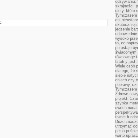
odżywianiu.
skrajności, 
diety, które
Tymczasem z
ani nieusta
CI
skuteczniejs
jedzenie bar
odpowiednie
wysoko prze
to, co napra
przestaje b
świadomym e
równowagę i 
Istotny jest
Wiele osób p
dlatego, że 
siebie natyc
dniach czy t
poprawy, uzn
Tymczasem o
Zdrowe nawyk
projekt. Cz
szybka metam
dwóch nadal 
perspektywa
trwałe fund
Duże znacze
utrzymać dob
pełna pośpie
warto uprasz