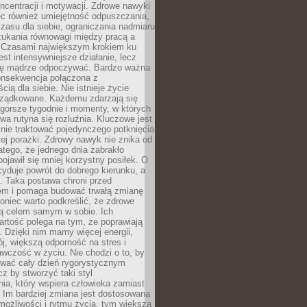
oncentracji i motywacji. Zdrowe nawyki
ęc również umiejętność odpuszczania,
zasu dla siebie, ograniczania nadmiaru
zukania równowagi między pracą a
. Czasami największym krokiem ku
est intensywniejsze działanie, lecz
ię mądrze odpoczywać. Bardzo ważna
konsekwencja połączona z
cią dla siebie. Nie istnieje życie
orządkowane. Każdemu zdarzają się
 gorsze tygodnie i momenty, w których
a rutyna się rozluźnia. Kluczowe jest
 nie traktować pojedynczego potknięcia
tej porażki. Zdrowy nawyk nie znika od
latego, że jednego dnia zabrakło
pojawił się mniej korzystny posiłek. O
yduje powrót do dobrego kierunku, a
a. Taka postawa chroni przed
em i pomaga budować trwałą zmianę
koniec warto podkreślić, że zdrowe
są celem samym w sobie. Ich
rtość polega na tym, że poprawiają
 Dzięki nim mamy więcej energii,
ój, większą odporność na stres i
wczość w życiu. Nie chodzi o to, by
wać cały dzień rygorystycznym
z by stworzyć taki styl
ia, który wspiera człowieka zamiast
 Im bardziej zmiana jest dostosowana
możliwości i rytmu życia, tym większa