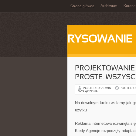
Archiwum
Korona
Strona główna
RYSOWANIE
PROJEKTOWANIE 
PROSTE. WSZYS
POSTED BY ADMIN
POSTED ON 
WYŁĄCZONA
Na dowolnym kroku widzimy jak ga
użytku
Reklama internetowa rozwinęła się
Kiedy Agencje rozpoczęły adaptac