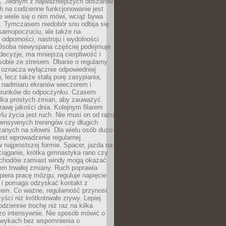
 Jednym z najważniejszych obszarów
h na codzienne funkcjonowanie jest
e wiele się o nim mówi, wciąż bywa
. Tymczasem niedobór snu odbija się
 samopoczuciu, ale także na
, odporności, nastroju i wydolności
Osoba niewyspana częściej podejmuje
ecyzje, ma mniejszą cierpliwość i
 sobie ze stresem. Dbanie o regularny
 oznacza wyłącznie odpowiedniej
n, lecz także stałą porę zasypiania,
e nadmiaru ekranów wieczorem i
arunków do odpoczynku. Czasem
ilka prostych zmian, aby zauważyć
awę jakości dnia. Kolejnym filarem
lu życia jest ruch. Nie musi on od razu
tensywnych treningów czy długich
anych na siłowni. Dla wielu osób dużo
est wprowadzenie regularnej
 najprostszej formie. Spacer, jazda na
ciąganie, krótka gimnastyka rano czy
schodów zamiast windy mogą okazać
em trwałej zmiany. Ruch poprawia
piera pracę mózgu, reguluje napięcie
 i pomaga odzyskać kontakt z
łem. Co ważne, regularność przynosi
yści niż krótkotrwałe zrywy. Lepiej
odziennie trochę niż raz na kilka
zo intensywnie. Nie sposób mówić o
wykach bez wspomnienia o