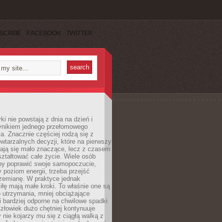
SCRIBE
FACEBOOK
TWITTER
i nie powstają z dnia na dzień i
ynikiem jednego przełomowego
a. Znacznie częściej rodzą się z
wtarzalnych decyzji, które na pierwszy
dają się mało znaczące, lecz z czasem
ztałtować całe życie. Wiele osób
by poprawić swoje samopoczucie,
 poziom energii, trzeba przejść
rzemianę. W praktyce jednak
iłę mają małe kroki. To właśnie one są
o utrzymania, mniej obciążające
i bardziej odporne na chwilowe spadki
złowiek dużo chętniej kontynuuje
y nie kojarzy mu się z ciągłą walką z