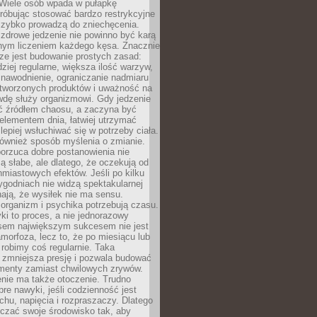
 Wiele osób wpada w pułapkę
próbując stosować bardzo restrykcyjne
 szybko prowadzą do zniechęcenia.
drowe jedzenie nie powinno być karą
nnym liczeniem każdego kęsa. Znacznie
ze jest budowanie prostych zasad:
dziej regularne, większa ilość warzyw,
 nawodnienie, ograniczanie nadmiaru
tworzonych produktów i uważność na
wdę służy organizmowi. Gdy jedzenie
yć źródłem chaosu, a zaczyna być
lementem dnia, łatwiej utrzymać
lepiej wsłuchiwać się w potrzeby ciała.
 również sposób myślenia o zmianie.
orzuca dobre postanowienia nie
są słabe, ale dlatego, że oczekują od
hmiastowych efektów. Jeśli po kilku
ygodniach nie widzą spektakularnej
ają, że wysiłek nie ma sensu.
rganizm i psychika potrzebują czasu.
i to proces, a nie jednorazowy
asem największym sukcesem nie jest
orfoza, lecz to, że po miesiącu lub
robimy coś regularnie. Taka
 zmniejsza presję i pozwala budować
amenty zamiast chwilowych zrywów.
nie ma także otoczenie. Trudno
re nawyki, jeśli codzienność jest
chu, napięcia i rozpraszaczy. Dlatego
czać swoje środowisko tak, aby