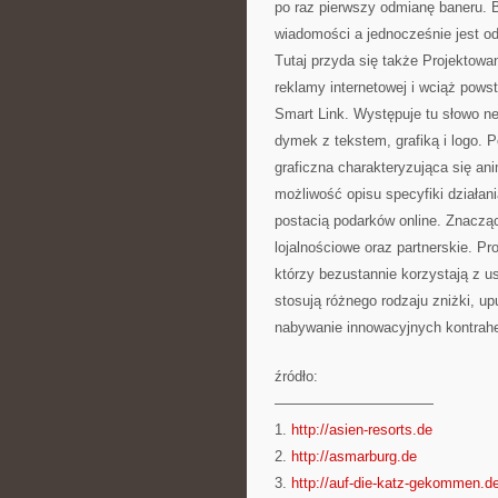
po raz pierwszy odmianę baneru. 
wiadomości a jednocześnie jest od
Tutaj przyda się także Projektowani
reklamy internetowej i wciąż powst
Smart Link. Występuje tu słowo new
dymek z tekstem, grafiką i logo. 
graficzna charakteryzująca się an
możliwość opisu specyfiki działani
postacią podarków online. Znaczą
lojalnościowe oraz partnerskie. P
którzy bezustannie korzystają z u
stosują różnego rodzaju zniżki, u
nabywanie innowacyjnych kontrah
źródło:
———————————
1.
http://asien-resorts.de
2.
http://asmarburg.de
3.
http://auf-die-katz-gekommen.d