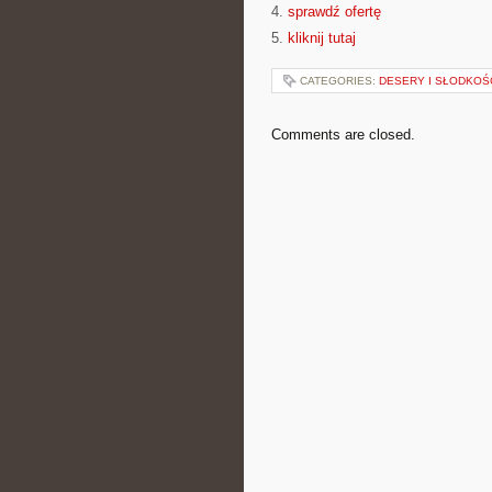
4.
sprawdź ofertę
5.
kliknij tutaj
CATEGORIES:
DESERY I SŁODKOŚ
Comments are closed.