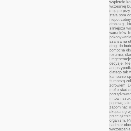
wspierało k
wcześniej b
stojące przy
stała pora o
niepotrzebny
drobiazgi, k
silniejszą w
warunków. Im
pokonywanie
szansa na u
drogi do bud
pomocna okaz
rozumie, dla
i regeneracj
decyzje. Nie
ani przypadk
dlatego tak 
kampanie spo
tłumaczą za
zdrowiem. D
może stać s
porządkowani
mitów i szuk
poprawę jak
zapominać o
skupia się w
przeciążeni
organizm. Pr
nadmiar obow
wyczerpania,