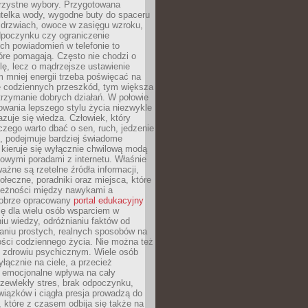
orzystne wybory. Przygotowana
utelka wody, wygodne buty do spaceru
 drzwiach, owoce w zasięgu wzroku,
dpoczynku czy ograniczenie
ch powiadomień w telefonie to
tóre pomagają. Często nie chodzi o
olę, lecz o mądrzejsze ustawienie
 mniej energii trzeba poświęcać na
 codziennych przeszkód, tym większa
trzymanie dobrych działań. W połowie
owania lepszego stylu życia niezwykle
uje się wiedza. Człowiek, który
czego warto dbać o sen, ruch, jedzenie
ę, podejmuje bardziej świadome
 kieruje się wyłącznie chwilową modą
owymi poradami z internetu. Właśnie
ważne są rzetelne źródła informacji,
łeczne, poradniki oraz miejsca, które
leżności między nawykami a
obrze opracowany
portal edukacyjny
ię dla wielu osób wsparciem w
u wiedzy, odróżnianiu faktów od
aniu prostych, realnych sposobów na
ości codziennego życia. Nie można też
 zdrowiu psychicznym. Wiele osób
yłącznie na ciele, a przecież
e emocjonalne wpływa na cały
zewlekły stres, brak odpoczynku,
iązków i ciągła presja prowadzą do
 które z czasem odbija się także na