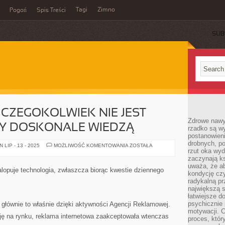
Tagi
Zimno
Pogoń
Spis Treści
SUB
CZEGOKOLWIEK NIE JEST
Zdrowe nawyk
CY DOSKONALE WIEDZĄ
rzadko są w
postanowieni
drobnych, po
PROJEKTOWANIE
LIP - 13 - 2025
MOŻLIWOŚĆ KOMENTOWANIA
ZOSTAŁA
rzut oka wy
CZEGOKOLWIEK
NIE
zaczynają ks
JEST
uważa, że a
PROSTE.
lopuje technologia, zwłaszcza biorąc kwestie dziennego
WSZYSCY
kondycję czy
DOSKONALE
radykalną p
WIEDZĄ
największą s
łatwiejsze d
psychicznie 
 głównie to właśnie dzięki aktywności Agencji Reklamowej.
motywacji. C
ję na rynku, reklama internetowa zaakceptowała wtenczas
proces, któr