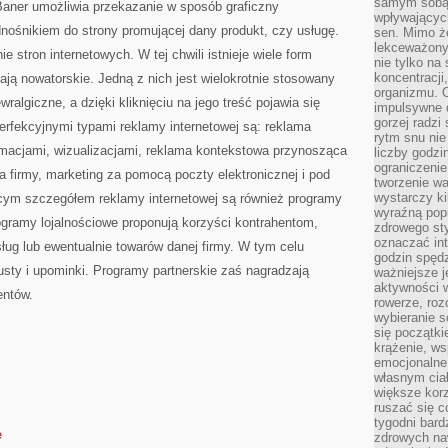
samym sobą.
Baner umożliwia przekazanie w sposób graficzny
wpływającyc
nośnikiem do strony promującej dany produkt, czy usługę.
sen. Mimo ż
lekceważony
e stron internetowych. W tej chwili istnieje wiele form
nie tylko na
koncentracji
ają nowatorskie. Jedną z nich jest wielokrotnie stosowany
organizmu. 
ralgiczne, a dzięki kliknięciu na jego treść pojawia się
impulsywne d
gorzej radzi
Perfekcyjnymi typami reklamy internetowej są: reklama
rytm snu nie
imacjami, wizualizacjami, reklama kontekstowa przynosząca
liczby godzi
ograniczeni
a firmy, marketing za pomocą poczty elektronicznej i pod
tworzenie w
wystarczy k
cym szczegółem reklamy internetowej są również programy
wyraźną popr
rogramy lojalnościowe proponują korzyści kontrahentom,
zdrowego sty
oznaczać in
sług lub ewentualnie towarów danej firmy. W tym celu
godzin spędz
pusty i upominki. Programy partnerskie zaś nagradzają
ważniejsze j
aktywności w
entów.
rowerze, roz
wybieranie 
się początki
krążenie, ws
emocjonalne
własnym cia
większe korz
ruszać się c
tygodni bard
e
zdrowych na