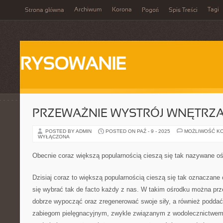
Archiwum
Korona
Tagi
Strona główna
Pogoń
Spis Treści
RYSOWANIE
PRZEWAŻNIE WYSTRÓJ WNĘTRZ
POSTED BY ADMIN
POSTED ON PAŹ - 9 - 2025
MOŻLIWOŚĆ K
WYŁĄCZONA
Obecnie coraz większą popularnością cieszą się tak nazywane o
Dzisiaj coraz to większą popularnością cieszą się tak oznaczane
się wybrać tak de facto każdy z nas. W takim ośrodku można pr
dobrze wypocząć oraz zregenerować swoje siły, a również poddać
zabiegom pielęgnacyjnym, zwykle związanym z wodolecznictwem