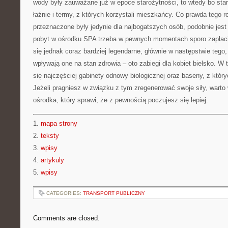
wody były zauważane już w epoce starożytności, to wtedy bo sta
łaźnie i termy, z których korzystali mieszkańcy. Co prawda tego 
przeznaczone były jedynie dla najbogatszych osób, podobnie jest 
pobyt w ośrodku SPA trzeba w pewnych momentach sporo zapłac
się jednak coraz bardziej legendarne, głównie w następstwie tego,
wpływają one na stan zdrowia – oto zabiegi dla kobiet bielsko. W
się najczęściej gabinety odnowy biologicznej oraz baseny, z któ
Jeżeli pragniesz w związku z tym zregenerować swoje siły, warto 
ośrodka, który sprawi, że z pewnością poczujesz się lepiej.
1.
mapa strony
2.
teksty
3.
wpisy
4.
artykuly
5.
wpisy
CATEGORIES:
TRANSPORT PUBLICZNY
Comments are closed.