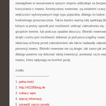
niewątpliwie w niesamowicie sporym stopniu oddziałuje na bezpi
korzystania z rowera. Amortyzatory rowerowe, są ostatnimi czasy
większości wykonywanych tego typu pojazdów, dlatego że ludzie 
konkretnego przeznaczenia. Także bardzo ważną rolę spełniają bło
którym w prosty sposób jest możliwość uniknąć zabrudzenia się,
grząskim terenie, lub podczas opadów deszczu. Błotniki rowerow
dzięki czemu jest możliwość dobierać je pod poszczególny rower,
właściwą ochronę przed zabrudzeniem ale także nadawały odpowi
prezencji roweru. Błotniki rowerowe nie są drogie, tak samo jak a
dlatego powinno się dokonać takiej inwestycji, ponieważ są to 
roweru, które wpływają na komfort jazdy.
źródło:
———————————
1.
pełna treść
2.
http://42195blog.de
3.
zobacz wpis
4.
więcej informacji
5.
sprawdź nasze porady