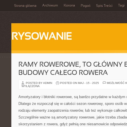
Archiwum
Korona
Tagi
Strona główna
Pogoń
Spis Treści
RYSOWANIE
RAMY ROWEROWE, TO GŁÓWNY 
BUDOWY CAŁEGO ROWERA
POSTED BY ADMIN
POSTED ON MAJ - 15 - 2025
MOŻLIWOŚĆ 
WYŁĄCZONA
Amortyzatory i błotniki rowerowe, są bardzo przydatne w każdym
Dlatego że rozpoczął się w całości sezon rowerowy, sporo osób 
rodzaju elementy zaopatrzenia rowerów, lub też wykonuje całkowi
Szczególnie ważne są amortyzatory rowerowe, jakie trzeba zbad
skorzystaniem z rowera, gdyż pełnią one niesamowicie odpowiedzi