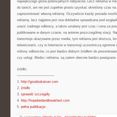
największego grona potencjalnych nabywców. Lecz reklama w medi
do tanich, ani nie jest zupełnie prosto uzyskać określony czas na 
zaprezentować własną reklamę. Oczywiście każdy posiada możli
reklamę, lecz najpierw jest ona dokładnie sprawdzana pod względ
urazić żadnego odbiorcy, a także ustalany jest czas i cena za p
publikowane w danym czasie, na antenie poszczególnej stacji. Na
transmisje ukazywane przez media, tym reklama jest droższa, bo
telewizorami, czy w Internecie w transmisji uczestniczą ogromne i
miliony odbiorców, co jest bardzo dobrym źródłem do prezentowani
czy usługi. Media i reklama, są zatem obecnie bardzo powiązane
źródło:
———————————
1.
http://goudoukaisan.com
2.
źródło
3.
sprawdź szczegóły
4.
http://hopebedandbreakfast.com
5.
pełna publikacja
CATEGORIES:
PRAWO JAZDY – EGZAMIN BEZ TAJEMNIC