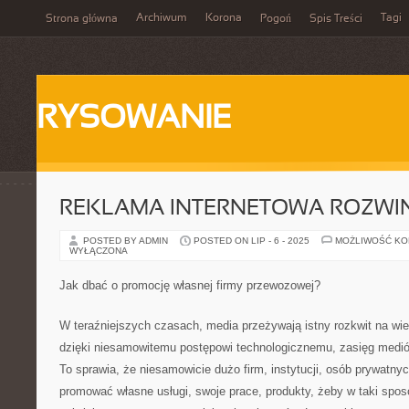
Archiwum
Korona
Tagi
Strona główna
Pogoń
Spis Treści
RYSOWANIE
REKLAMA INTERNETOWA ROZWIN
POSTED BY ADMIN
POSTED ON LIP - 6 - 2025
MOŻLIWOŚĆ K
WYŁĄCZONA
Jak dbać o promocję własnej firmy przewozowej?
W teraźniejszych czasach, media przeżywają istny rozkwit na wie
dzięki niesamowitemu postępowi technologicznemu, zasięg medió
To sprawia, że niesamowicie dużo firm, instytucji, osób prywatny
promować własne usługi, swoje prace, produkty, żeby w taki spos