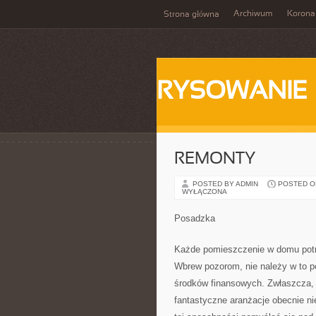
Archiwum
Korona
Strona główna
RYSOWANIE
REMONTY
POSTED BY ADMIN
POSTED ON 
WYŁĄCZONA
Posadzka
Każde pomieszczenie w domu potrz
Wbrew pozorom, nie należy w to 
środków finansowych. Zwłaszcza, ż
fantastyczne aranżacje obecnie ni