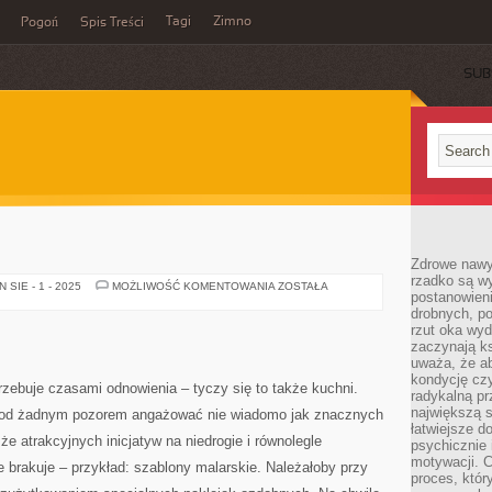
Tagi
Zimno
Pogoń
Spis Treści
SUB
Zdrowe nawyk
rzadko są w
REMONTY
SIE - 1 - 2025
MOŻLIWOŚĆ KOMENTOWANIA
ZOSTAŁA
postanowieni
drobnych, po
rzut oka wy
zaczynają ks
uważa, że a
kondycję czy
ebuje czasami odnowienia – tyczy się to także kuchni.
radykalną p
największą s
pod żadnym pozorem angażować nie wiadomo jak znacznych
łatwiejsze d
e atrakcyjnych inicjatyw na niedrogie i równolegle
psychicznie 
motywacji. C
e brakuje – przykład: szablony malarskie. Należałoby przy
proces, któr