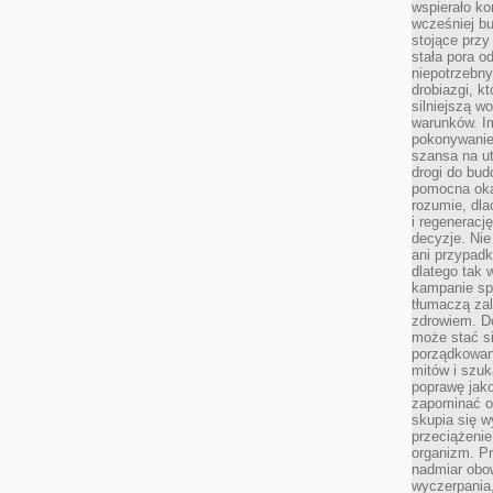
wspierało k
wcześniej b
stojące przy
stała pora o
niepotrzebny
drobiazgi, k
silniejszą w
warunków. Im
pokonywanie
szansa na u
drogi do bud
pomocna okaz
rozumie, dla
i regeneracj
decyzje. Nie
ani przypadk
dlatego tak 
kampanie spo
tłumaczą za
zdrowiem. D
może stać s
porządkowani
mitów i szuk
poprawę jak
zapominać o
skupia się w
przeciążeni
organizm. Pr
nadmiar obow
wyczerpania,