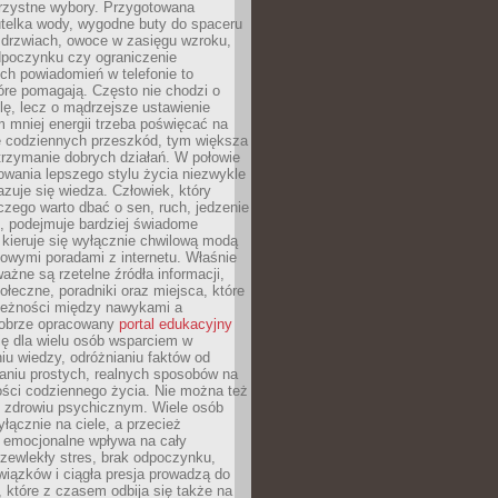
orzystne wybory. Przygotowana
utelka wody, wygodne buty do spaceru
 drzwiach, owoce w zasięgu wzroku,
dpoczynku czy ograniczenie
ch powiadomień w telefonie to
tóre pomagają. Często nie chodzi o
olę, lecz o mądrzejsze ustawienie
 mniej energii trzeba poświęcać na
 codziennych przeszkód, tym większa
trzymanie dobrych działań. W połowie
owania lepszego stylu życia niezwykle
uje się wiedza. Człowiek, który
czego warto dbać o sen, ruch, jedzenie
ę, podejmuje bardziej świadome
 kieruje się wyłącznie chwilową modą
owymi poradami z internetu. Właśnie
ważne są rzetelne źródła informacji,
łeczne, poradniki oraz miejsca, które
leżności między nawykami a
obrze opracowany
portal edukacyjny
ię dla wielu osób wsparciem w
u wiedzy, odróżnianiu faktów od
aniu prostych, realnych sposobów na
ości codziennego życia. Nie można też
 zdrowiu psychicznym. Wiele osób
yłącznie na ciele, a przecież
e emocjonalne wpływa na cały
zewlekły stres, brak odpoczynku,
iązków i ciągła presja prowadzą do
 które z czasem odbija się także na