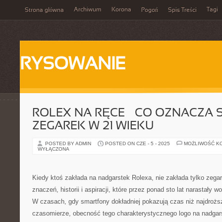
Archiwum
Korona
Tagi
Strona główna
Pogoń
Spis Treści
RYSOWANIE
ROLEX NA RĘCE – CO OZNACZA 
ZEGAREK W 21 WIEKU
POSTED BY ADMIN
POSTED ON CZE - 5 - 2025
MOŻLIWOŚĆ K
WYŁĄCZONA
Kiedy ktoś zakłada na nadgarstek Rolexa, nie zakłada tylko zegar
znaczeń, historii i aspiracji, które przez ponad sto lat narastały w
W czasach, gdy smartfony dokładniej pokazują czas niż najdroż
czasomierze, obecność tego charakterystycznego logo na nadgar