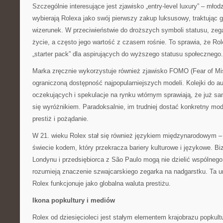
Szczególnie interesujące jest zjawisko „entry-level luxury” – młodz
wybierają Rolexa jako swój pierwszy zakup luksusowy, traktując 
wizerunek. W przeciwieństwie do droższych symboli statusu, zeg
życie, a często jego wartość z czasem rośnie. To sprawia, że Rol
„starter pack” dla aspirujących do wyższego statusu społecznego.
Marka zręcznie wykorzystuje również zjawisko FOMO (Fear of Mi
ograniczoną dostępność najpopularniejszych modeli. Kolejki do a
oczekujących i spekulacje na rynku wtórnym sprawiają, że już s
się wyróżnikiem. Paradoksalnie, im trudniej dostać konkretny mode
prestiż i pożądanie.
W 21. wieku Rolex stał się również językiem międzynarodowym 
świecie kodem, który przekracza bariery kulturowe i językowe. Bi
Londynu i przedsiębiorca z São Paulo mogą nie dzielić wspólnego
rozumieją znaczenie szwajcarskiego zegarka na nadgarstku. Ta u
Rolex funkcjonuje jako globalna waluta prestiżu.
Ikona popkultury i mediów
Rolex od dziesięcioleci jest stałym elementem krajobrazu popkul