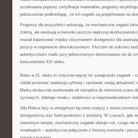
oczekiwania poprzez certyfikacje materiałów, programy recyklingu 
jednocześnie podkreślając, że ich zegarki są projektowane na dzi
Prognozy dla przyszłości wskazują, że mechaniczne zegarki luk
znikną, ale ewoluują w kierunku jeszcze większej ekskluzywności
musiał balansować między utrzymaniem dostępności dla aspirują
pozycji w segmencie ultra-luksusowym. Kluczem do sukcesu będ
autentyczności marki przy jednoczesnym dostosowaniu się do zm
konsumentów XXI wieku.
Rolex w 21. wieku to znacznie więcej niż szwajcarski zegarek – t
zdołał przetrwać rewolucję cyfrową i zachować swoją aktualność 
Marka skutecznie ewoluowała od narzędzia do mierzenia czasu d
życiowych, dobrego smaku i stabilności w nieprzewidywalnym świ
Siła Rolexa leży w umiejętnym łączeniu tradycji z nowoczesnością
dostępnością oraz funkcjonalności z estetyką. W czasach, gdy te
zawrotnym tempie, mechaniczny zegarek oferuje coś, czego nie
smartwatch – autentyczne połączenie z historią rzemiosła i pocz
ponadczasowego.