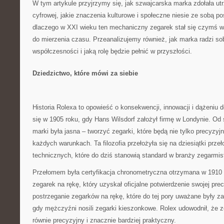
W tym artykule przyjrzymy się, jak szwajcarska marka zdołała u
cyfrowej, jakie znaczenia kulturowe i społeczne niesie ze sobą p
dlaczego w XXI wieku ten mechaniczny zegarek stał się czymś wi
do mierzenia czasu. Przeanalizujemy również, jak marka radzi s
współczesności i jaką rolę będzie pełnić w przyszłości.
Dziedzictwo, które mówi za siebie
Historia Rolexa to opowieść o konsekwencji, innowacji i dążeniu d
się w 1905 roku, gdy Hans Wilsdorf założył firmę w Londynie. O
marki była jasna – tworzyć zegarki, które będą nie tylko precyzy
każdych warunkach. Ta filozofia przełożyła się na dziesiątki prz
technicznych, które do dziś stanowią standard w branży zegarmist
Przełomem była certyfikacja chronometryczna otrzymana w 1910 
zegarek na rękę, który uzyskał oficjalne potwierdzenie swojej pre
postrzeganie zegarków na rękę, które do tej pory uważane były 
gdy mężczyźni nosili zegarki kieszonkowe. Rolex udowodnił, że 
równie precyzyjny i znacznie bardziej praktyczny.