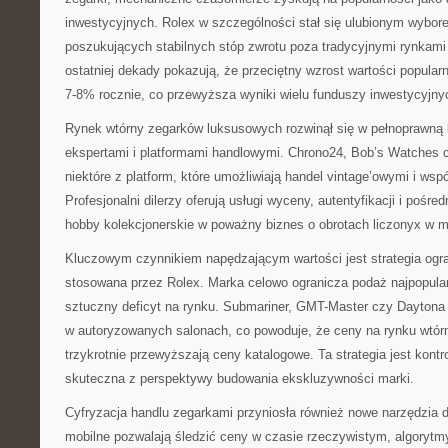
inwestycyjnych. Rolex w szczególności stał się ulubionym wybor
poszukujących stabilnych stóp zwrotu poza tradycyjnymi rynkami
ostatniej dekady pokazują, że przeciętny wzrost wartości popular
7-8% rocznie, co przewyższa wyniki wielu funduszy inwestycyjny
Rynek wtórny zegarków luksusowych rozwinął się w pełnoprawną 
ekspertami i platformami handlowymi. Chrono24, Bob’s Watches c
niektóre z platform, które umożliwiają handel vintage’owymi i ws
Profesjonalni dilerzy oferują usługi wyceny, autentyfikacji i pośre
hobby kolekcjonerskie w poważny biznes o obrotach liczonyx w mi
Kluczowym czynnikiem napędzającym wartości jest strategia ogra
stosowana przez Rolex. Marka celowo ogranicza podaż najpopular
sztuczny deficyt na rynku. Submariner, GMT-Master czy Daytona 
w autoryzowanych salonach, co powoduje, że ceny na rynku wtór
trzykrotnie przewyższają ceny katalogowe. Ta strategia jest kontr
skuteczna z perspektywy budowania ekskluzywności marki.
Cyfryzacja handlu zegarkami przyniosła również nowe narzędzia d
mobilne pozwalają śledzić ceny w czasie rzeczywistym, algorytmy