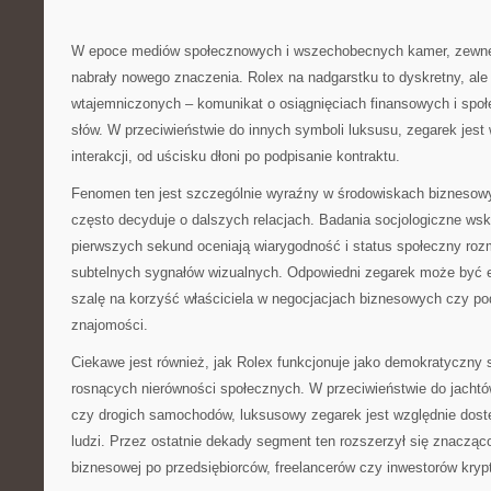
W epoce mediów społecznowych i wszechobecnych kamer, zewnęt
nabrały nowego znaczenia. Rolex na nadgarstku to dyskretny, ale 
wtajemniczonych – komunikat o osiągnięciach finansowych i spo
słów. W przeciwieństwie do innych symboli luksusu, zegarek jes
interakcji, od uścisku dłoni po podpisanie kontraktu.
Fenomen ten jest szczególnie wyraźny w środowiskach biznesowy
często decyduje o dalszych relacjach. Badania socjologiczne wsk
pierwszych sekund oceniają wiarygodność i status społeczny ro
subtelnych sygnałów wizualnych. Odpowiedni zegarek może być 
szalę na korzyść właściciela w negocjacjach biznesowych czy p
znajomości.
Ciekawe jest również, jak Rolex funkcjonuje jako demokratyczny
rosnących nierówności społecznych. W przeciwieństwie do jacht
czy drogich samochodów, luksusowy zegarek jest względnie dostę
ludzi. Przez ostatnie dekady segment ten rozszerzył się znacząco 
biznesowej po przedsiębiorców, freelancerów czy inwestorów kryp