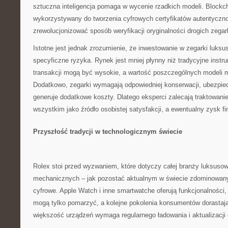
sztuczna inteligencja pomaga w wycenie rzadkich modeli. Blockc
wykorzystywany do tworzenia cyfrowych certyfikatów autentyczn
zrewolucjonizować sposób weryfikacji oryginalności drogich zega
Istotne jest jednak zrozumienie, że inwestowanie w zegarki luksu
specyficzne ryzyka. Rynek jest mniej płynny niż tradycyjne instr
transakcji mogą być wysokie, a wartość poszczególnych modeli m
Dodatkowo, zegarki wymagają odpowiedniej konserwacji, ubezpie
generuje dodatkowe koszty. Dlatego eksperci zalecają traktowan
wszystkim jako źródło osobistej satysfakcji, a ewentualny zysk f
Przyszłość tradycji w technologicznym świecie
Rolex stoi przed wyzwaniem, które dotyczy całej branży luksus
mechanicznych – jak pozostać aktualnym w świecie zdominowany
cyfrowe. Apple Watch i inne smartwatche oferują funkcjonalności,
mogą tylko pomarzyć, a kolejne pokolenia konsumentów dorastają
większość urządzeń wymaga regularnego ładowania i aktualizacji