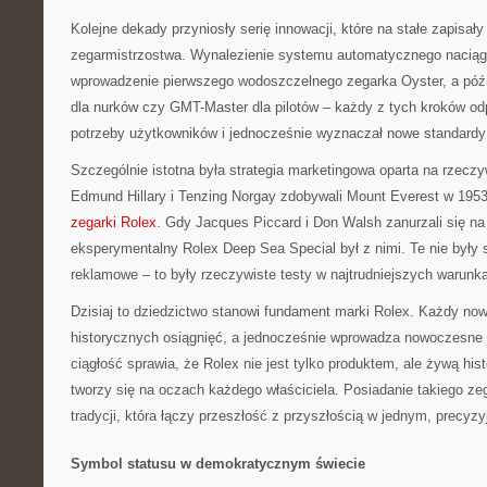
Kolejne dekady przyniosły serię innowacji, które na stałe zapisały s
zegarmistrzostwa. Wynalezienie systemu automatycznego naciąg
wprowadzenie pierwszego wodoszczelnego zegarka Oyster, a późni
dla nurków czy GMT-Master dla pilotów – każdy z tych kroków od
potrzeby użytkowników i jednocześnie wyznaczał nowe standardy d
Szczególnie istotna była strategia marketingowa oparta na rzecz
Edmund Hillary i Tenzing Norgay zdobywali Mount Everest w 1953
zegarki Rolex
. Gdy Jacques Piccard i Don Walsh zanurzali się n
eksperymentalny Rolex Deep Sea Special był z nimi. Te nie był
reklamowe – to były rzeczywiste testy w najtrudniejszych warunk
Dzisiaj to dziedzictwo stanowi fundament marki Rolex. Każdy no
historycznych osiągnięć, a jednocześnie wprowadza nowoczesne 
ciągłość sprawia, że Rolex nie jest tylko produktem, ale żywą his
tworzy się na oczach każdego właściciela. Posiadanie takiego ze
tradycji, która łączy przeszłość z przyszłością w jednym, precy
Symbol statusu w demokratycznym świecie