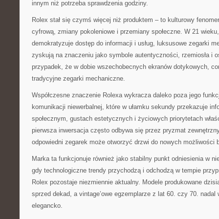
innym niż potrzeba sprawdzenia godziny.
Rolex stał się czymś więcej niż produktem – to kulturowy fenomen
cyfrową, zmiany pokoleniowe i przemiany społeczne. W 21 wieku,
demokratyzuje dostęp do informacji i usług, luksusowe zegarki m
zyskują na znaczeniu jako symbole autentyczności, rzemiosła i o
przypadek, że w dobie wszechobecnych ekranów dotykowych, cora
tradycyjne zegarki mechaniczne.
Współczesne znaczenie Rolexa wykracza daleko poza jego funkcj
komunikacji niewerbalnej, które w ułamku sekundy przekazuje inf
społecznym, gustach estetycznych i życiowych priorytetach właśc
pierwsza inwersacja często odbywa się przez pryzmat zewnętrzn
odpowiedni zegarek może otworzyć drzwi do nowych możliwości 
Marka ta funkcjonuje również jako stabilny punkt odniesienia w n
gdy technologiczne trendy przychodzą i odchodzą w tempie przyp
Rolex pozostaje niezmiennie aktualny. Modele produkowane dzisia
sprzed dekad, a vintage’owe egzemplarze z lat 60. czy 70. nadal 
elegancko.