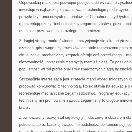
Odpowiedzią marki jest podwójne podejście do wyzwań przyszłości
inwestuje w najbardziej zaawansowane technologie produkcyjne –
po wykorzystanie nowych materiałów jak Cerachrom czy Oysterste
reprezentują szczyt technologiczny zegarmistrzostwa, gdzie robo
rzemiosła przy tworzeniu każdego czasomierza.
Z drugiej strony, marka świadomie pozycjonuje się jako antyteza
czasach, gdy uwaga użytkowników jest stale rozproszona przez no
aktualizacje, mechaniczny zegarek oferuje coś przeciwnego – med
niezawodność i połączenie z tradycją rzemieślniczą. To positioning
popularność wśród profesjonalistów zmęczonych ciągłą łączności
Szczególnie interesująca jest strategia marki wobec młodszych 
próbować konkurować z technologią, Rolex stawia na edukację o w
reprezentuje mechaniczne zegarmistrzostwo. Programy edukacyjn
technicznymi i promowanie zawodu zegarmistry to długoterminowe
branży.
Zrównoważony rozwój stał się kolejnym kluczowym obszarem dla 
pokolenia coraz bardziej świadomie podchodzą do konsumpcji, o
marek transparentności w kwestiach środowiskowych i społeczny