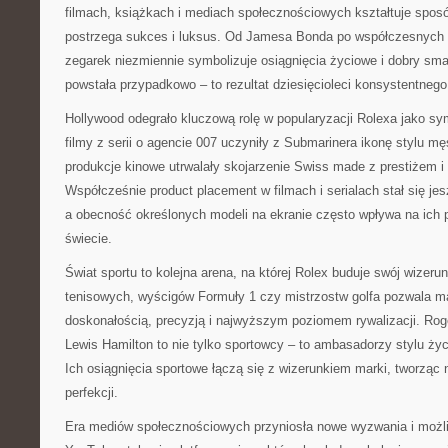
filmach, książkach i mediach społecznościowych kształtuje spos
postrzega sukces i luksus. Od Jamesa Bonda po współczesnych i
zegarek niezmiennie symbolizuje osiągnięcia życiowe i dobry sma
powstała przypadkowo – to rezultat dziesięcioleci konsystentneg
Hollywood odegrało kluczową rolę w popularyzacji Rolexa jako s
filmy z serii o agencie 007 uczyniły z Submarinera ikonę stylu mę
produkcje kinowe utrwalały skojarzenie Swiss made z prestiżem i
Współcześnie product placement w filmach i serialach stał się je
a obecność określonych modeli na ekranie często wpływa na ich
świecie.
Świat sportu to kolejna arena, na której Rolex buduje swój wizeru
tenisowych, wyścigów Formuły 1 czy mistrzostw golfa pozwala ma
doskonałością, precyzją i najwyższym poziomem rywalizacji. Rog
Lewis Hamilton to nie tylko sportowcy – to ambasadorzy stylu życi
Ich osiągnięcia sportowe łączą się z wizerunkiem marki, tworząc 
perfekcji.
Era mediów społecznościowych przyniosła nowe wyzwania i możliw