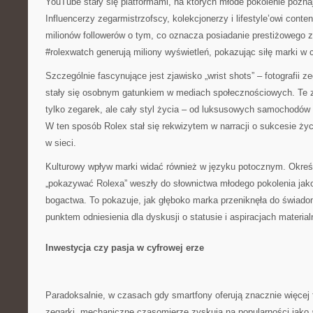
YouTube stały się platformami, na których młode pokolenie poznaje
Influencerzy zegarmistrzofscy, kolekcjonerzy i lifestyle’owi conten
milionów followerów o tym, co oznacza posiadanie prestiżowego z
#rolexwatch generują miliony wyświetleń, pokazując siłę marki w c
Szczególnie fascynujące jest zjawisko „wrist shots” – fotografii 
stały się osobnym gatunkiem w mediach społecznościowych. Te z
tylko zegarek, ale cały styl życia – od luksusowych samochodów
W ten sposób Rolex stał się rekwizytem w narracji o sukcesie życ
w sieci.
Kulturowy wpływ marki widać również w języku potocznym. Określe
„pokazywać Rolexa” weszły do słownictwa młodego pokolenia jak
bogactwa. To pokazuje, jak głęboko marka przeniknęła do świadom
punktem odniesienia dla dyskusji o statusie i aspiracjach material
Inwestycja czy pasja w cyfrowej erze
Paradoksalnie, w czasach gdy smartfony oferują znacznie więcej f
zegarki, mechaniczne czasomierze zyskują na popularności jako 