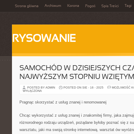
Archiwum
Korona
Tagi
Strona główna
Pogoń
Spis Treści
RYSOWANIE
SAMOCHÓD W DZISIEJSZYCH CZ
NAJWYŻSZYM STOPNIU WZIĘTY
POSTED BY ADMIN
POSTED ON SIE - 16 - 2025
MOŻLIWOŚĆ 
WYŁĄCZONA
Pragnąc skorzystać z usług znanej i renomowanej
Chcąc wykorzystać z usług znanej i znakomitej firmy, jaka zajmu
różnorodnego rodzaju urządzeń, pożądane byłoby poznać się z s
warsztatu, jaki ma swoją stronkę internetową. warsztat ów wyróż