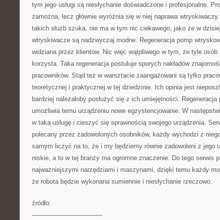
tym jego usługi są niesłychanie doświadczone i profesjonalne. Pr
zamożna, lecz głównie wyróżnia się w niej naprawa wtryskiwac
takich służb szuka, nie ma w tym nic ciekawego, jako że w dzisi
wtryskiwacze są nadzwyczaj modne. Regeneracja pomp wtryskowy
widziana przez klientów. Nic więc wątpliwego w tym, że tyle osób 
korzysta. Taka regeneracja postuluje sporych nakładów znajomośc
pracowników. Stąd też w warsztacie zaangażowani są tylko prac
teoretycznej i praktycznej w tej dziedzinie. Ich opinia jest nie
bardziej należałoby posłużyć się z ich umiejętności. Regeneracj
umożliwia temu urządzeniu nowe egzystencjowanie. W następstwi
w taką usługę i cieszyć się sprawnością swojego urządzenia. Ser
polecany przez zadowolonych osobników, każdy wychodzi z nieg
samym liczyć na to, że i my będziemy równie zadowoleni z jego 
niskie, a to w tej branży ma ogromne znaczenie. Do tego serwis p
najważniejszymi narzędziami i maszynami, dzięki temu każdy mo
że robota będzie wykonana sumiennie i niesłychanie rzeczowo.
źródło:
———————————