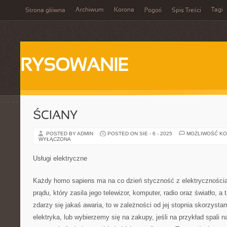
Archiwum
Korona
Tagi
Strona główna
Pogoń
Spis Treści
RYSOWANIE
ŚCIANY
POSTED BY ADMIN
POSTED ON SIE - 6 - 2025
MOŻLIWOŚĆ K
WYŁĄCZONA
Usługi elektryczne
Każdy homo sapiens ma na co dzień styczność z elektryczności
prądu, który zasila jego telewizor, komputer, radio oraz światło, a 
zdarzy się jakaś awaria, to w zależności od jej stopnia skorzysta
elektryka, lub wybierzemy się na zakupy, jeśli na przykład spali 