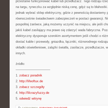
przestanie funkcjonować kabel lub przedłużacz. Tego rodzaju rze
na targu, ryneczku za względnie niską cenę, gdyż są to błahostki.
jednak wybrać sklep elektryczny, gdzie z pewnością dostaniemy
równocześnie świadectwem zabezpieczeń w postaci gwarancji. Ni
pospolitej żarówce, jaką możemy uczynić na miejscu, ale jeśli c
jakiś kabel zasilający ma prawo się zdarzyć wada fabryczna. Po
elektryczny dysponuje szerokim asortymentem jeśli chodzi o ró
dostać kable i przewody, gniazdka, łączniki, różnorodnego rodzaju
okładki oświetleniowe, zalążki światła, zasilacze, przedłużacze, w
innych.
źródło:
———————————
1.
zobacz poradnik
2.
http://lifeoftux.de
3.
zobacz szczegóły
4.
http://lilcrazyfuzzy.de
5.
odwiedź witrynę
CATEGORIES:
PORADNIKI ZAKUPOWE