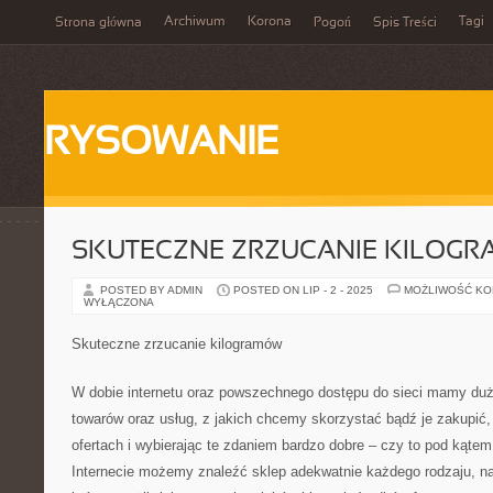
Archiwum
Korona
Tagi
Strona główna
Pogoń
Spis Treści
RYSOWANIE
SKUTECZNE ZRZUCANIE KILOG
POSTED BY ADMIN
POSTED ON LIP - 2 - 2025
MOŻLIWOŚĆ K
WYŁĄCZONA
Skuteczne zrzucanie kilogramów
W dobie internetu oraz powszechnego dostępu do sieci mamy du
towarów oraz usług, z jakich chcemy skorzystać bądź je zakupić,
ofertach i wybierając te zdaniem bardzo dobre – czy to pod kątem
Internecie możemy znaleźć sklep adekwatnie każdego rodzaju, na