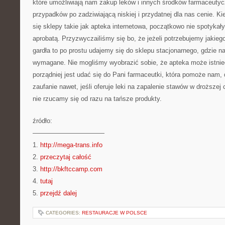
które umożliwiają nam zakup leków i innych środków farmaceuty
przypadków po zadziwiającą niskiej i przydatnej dla nas cenie. Ki
się sklepy takie jak apteka internetowa, początkowo nie spotykał
aprobatą. Przyzwyczailiśmy się bo, że jeżeli potrzebujemy jakiego
gardła to po prostu udajemy się do sklepu stacjonarnego, gdzie 
wymagane. Nie mogliśmy wyobrazić sobie, że apteka może istnieć
porządniej jest udać się do Pani farmaceutki, która pomoże nam,
zaufanie nawet, jeśli oferuje leki na zapalenie stawów w droższej
nie rzucamy się od razu na tańsze produkty.
źródło:
———————————
1.
http://mega-trans.info
2.
przeczytaj całość
3.
http://bkftccamp.com
4.
tutaj
5.
przejdź dalej
CATEGORIES:
RESTAURACJE W POLSCE