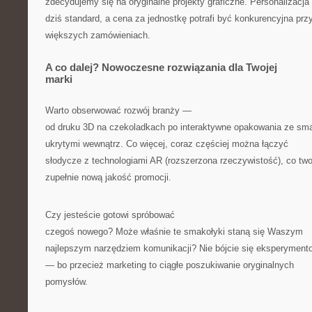
zdecydujemy się na oryginalne projekty graficzne. Personalizacja 
dziś standard, a cena za jednostkę potrafi być konkurencyjna prz
większych zamówieniach.
A co dalej? Nowoczesne rozwiązania dla Twojej
marki
Warto obserwować rozwój branży —
od druku 3D na czekoladkach po interaktywne opakowania ze sma
ukrytymi wewnątrz. Co więcej, coraz częściej można łączyć
słodycze z technologiami AR (rozszerzona rzeczywistość), co tw
zupełnie nową jakość promocji.
Czy jesteście gotowi spróbować
czegoś nowego? Może właśnie te smakołyki staną się Waszym
najlepszym narzędziem komunikacji? Nie bójcie się eksperyment
— bo przecież marketing to ciągłe poszukiwanie oryginalnych
pomysłów.