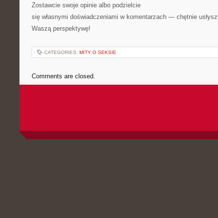
Zostawcie swoje opinie albo podzielcie
się własnymi doświadczeniami w komentarzach — chętnie usłys
Waszą perspektywę!
CATEGORIES:
MITY O SEKSIE
Comments are closed.