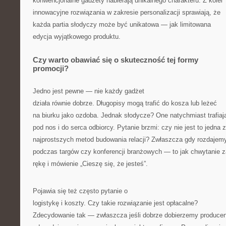
konwencjonalne gadżety nabierają unikalnego charakteru. Z kolei
innowacyjne rozwiązania w zakresie personalizacji sprawiają, że
każda partia słodyczy może być unikatowa — jak limitowana
edycja wyjątkowego produktu.
Czy warto obawiać się o skuteczność tej formy
promocji?
Jedno jest pewne — nie każdy gadżet
działa równie dobrze. Długopisy mogą trafić do kosza lub leżeć
na biurku jako ozdoba. Jednak słodycze? One natychmiast trafiaj
pod nos i do serca odbiorcy. Pytanie brzmi: czy nie jest to jedna z
najprostszych metod budowania relacji? Zwłaszcza gdy rozdajemy
podczas targów czy konferencji branżowych — to jak chwytanie z
rękę i mówienie „Cieszę się, że jesteś”.
Pojawia się też często pytanie o
logistykę i koszty. Czy takie rozwiązanie jest opłacalne?
Zdecydowanie tak — zwłaszcza jeśli dobrze dobierzemy producen