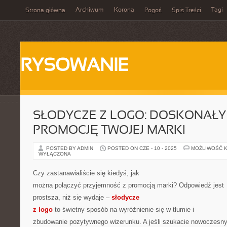
Archiwum
Korona
Tagi
Strona główna
Pogoń
Spis Treści
RYSOWANIE
SŁODYCZE Z LOGO: DOSKONAŁY
PROMOCJĘ TWOJEJ MARKI
POSTED BY ADMIN
POSTED ON CZE - 10 - 2025
MOŻLIWOŚĆ 
WYŁĄCZONA
Czy zastanawialiście się kiedyś, jak
można połączyć przyjemność z promocją marki? Odpowiedź jest
prostsza, niż się wydaje –
słodycze
z logo
to świetny sposób na wyróżnienie się w tłumie i
zbudowanie pozytywnego wizerunku. A jeśli szukacie nowoczesn