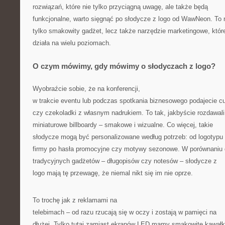
rozwiązań, które nie tylko przyciągną uwagę, ale także będą
funkcjonalne, warto sięgnąć po słodycze z logo od WawNeon. To 
tylko smakowity gadżet, lecz także narzędzie marketingowe, któr
działa na wielu poziomach.
O czym mówimy, gdy mówimy o słodyczach z logo?
Wyobraźcie sobie, że na konferencji,
w trakcie eventu lub podczas spotkania biznesowego podajecie cu
czy czekoladki z własnym nadrukiem. To tak, jakbyście rozdawali
miniaturowe billboardy – smakowe i wizualne. Co więcej, takie
słodycze mogą być personalizowane według potrzeb: od logotypu
firmy po hasła promocyjne czy motywy sezonowe. W porównaniu
tradycyjnych gadżetów – długopisów czy notesów – słodycze z
logo mają tę przewagę, że niemal nikt się im nie oprze.
To trochę jak z reklamami na
telebimach – od razu rzucają się w oczy i zostają w pamięci na
dłużej. Tylko tutaj zamiast ekranów LED mamy smakowite kawałk