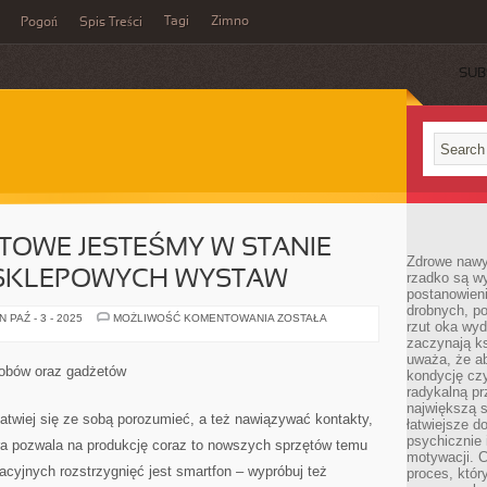
Tagi
Zimno
Pogoń
Spis Treści
SUB
TOWE JESTEŚMY W STANIE
Zdrowe nawyk
SKLEPOWYCH WYSTAW
rzadko są w
postanowieni
drobnych, po
STRONY
 PAŹ - 3 - 2025
MOŻLIWOŚĆ KOMENTOWANIA
ZOSTAŁA
rzut oka wy
INTERNETOWE
JESTEŚMY
zaczynają ks
W
uważa, że a
STANIE
obów oraz gadżetów
kondycję czy
PORÓWNAĆ
DO
radykalną p
SKLEPOWYCH
największą s
WYSTAW
twiej się ze sobą porozumieć, a też nawiązywać kontakty,
łatwiejsze d
psychicznie 
óra pozwala na produkcję coraz to nowszych sprzętów temu
motywacji. C
cyjnych rozstrzygnięć jest smartfon – wypróbuj też
proces, któr