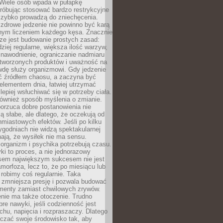
 Wiele osób wpada w pułapkę
próbując stosować bardzo restrykcyjne
 szybko prowadzą do zniechęcenia.
drowe jedzenie nie powinno być karą
nnym liczeniem każdego kęsa. Znacznie
ze jest budowanie prostych zasad:
dziej regularne, większa ilość warzyw,
 nawodnienie, ograniczanie nadmiaru
tworzonych produktów i uważność na
wdę służy organizmowi. Gdy jedzenie
yć źródłem chaosu, a zaczyna być
lementem dnia, łatwiej utrzymać
lepiej wsłuchiwać się w potrzeby ciała.
 również sposób myślenia o zmianie.
orzuca dobre postanowienia nie
są słabe, ale dlatego, że oczekują od
hmiastowych efektów. Jeśli po kilku
ygodniach nie widzą spektakularnej
ają, że wysiłek nie ma sensu.
rganizm i psychika potrzebują czasu.
i to proces, a nie jednorazowy
asem największym sukcesem nie jest
orfoza, lecz to, że po miesiącu lub
robimy coś regularnie. Taka
 zmniejsza presję i pozwala budować
amenty zamiast chwilowych zrywów.
nie ma także otoczenie. Trudno
re nawyki, jeśli codzienność jest
chu, napięcia i rozpraszaczy. Dlatego
czać swoje środowisko tak, aby