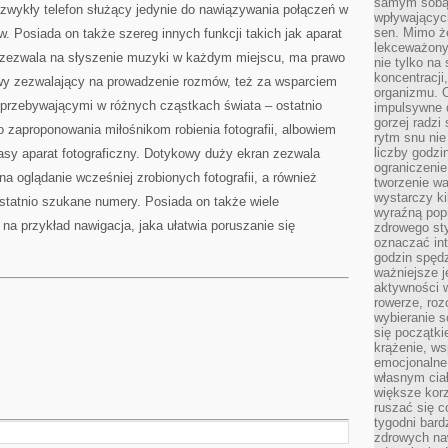
samym sobą.
k zwykły telefon służący jedynie do nawiązywania połączeń w
wpływającyc
sen. Mimo ż
 Posiada on także szereg innych funkcji takich jak aparat
lekceważony
 zezwala na słyszenie muzyki w każdym miejscu, ma prawo
nie tylko na
koncentracji
owy zezwalający na prowadzenie rozmów, też za wsparciem
organizmu. 
przebywającymi w różnych cząstkach świata – ostatnio
impulsywne d
gorzej radzi
 zaproponowania miłośnikom robienia fotografii, albowiem
rytm snu nie
liczby godzi
sy aparat fotograficzny. Dotykowy duży ekran zezwala
ograniczeni
na oglądanie wcześniej zrobionych fotografii, a również
tworzenie w
wystarczy k
 ostatnio szukane numery. Posiada on także wiele
wyraźną popr
k na przykład nawigacja, jaka ułatwia poruszanie się
zdrowego sty
oznaczać in
godzin spędz
ważniejsze j
aktywności w
rowerze, roz
wybieranie 
się początki
krążenie, ws
emocjonalne
własnym cia
większe korz
ruszać się c
tygodni bard
zdrowych na