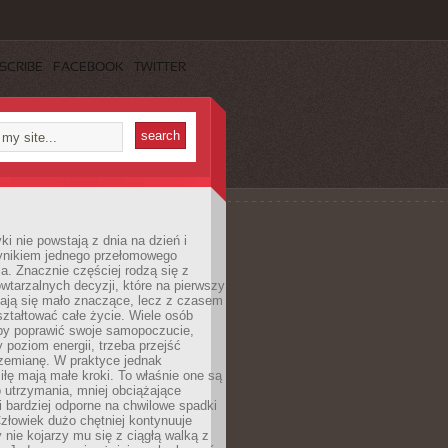
SCRIBE
FACEBOOK
TWITTER
i nie powstają z dnia na dzień i
ynikiem jednego przełomowego
a. Znacznie częściej rodzą się z
wtarzalnych decyzji, które na pierwszy
dają się mało znaczące, lecz z czasem
ztałtować całe życie. Wiele osób
by poprawić swoje samopoczucie,
 poziom energii, trzeba przejść
rzemianę. W praktyce jednak
iłę mają małe kroki. To właśnie one są
o utrzymania, mniej obciążające
i bardziej odporne na chwilowe spadki
złowiek dużo chętniej kontynuuje
y nie kojarzy mu się z ciągłą walką z