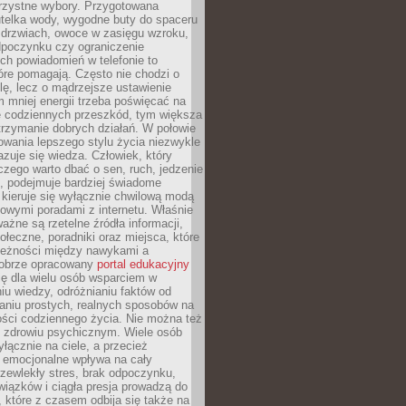
orzystne wybory. Przygotowana
utelka wody, wygodne buty do spaceru
 drzwiach, owoce w zasięgu wzroku,
dpoczynku czy ograniczenie
ch powiadomień w telefonie to
tóre pomagają. Często nie chodzi o
olę, lecz o mądrzejsze ustawienie
 mniej energii trzeba poświęcać na
 codziennych przeszkód, tym większa
trzymanie dobrych działań. W połowie
owania lepszego stylu życia niezwykle
uje się wiedza. Człowiek, który
czego warto dbać o sen, ruch, jedzenie
ę, podejmuje bardziej świadome
 kieruje się wyłącznie chwilową modą
owymi poradami z internetu. Właśnie
ważne są rzetelne źródła informacji,
łeczne, poradniki oraz miejsca, które
leżności między nawykami a
obrze opracowany
portal edukacyjny
ię dla wielu osób wsparciem w
u wiedzy, odróżnianiu faktów od
aniu prostych, realnych sposobów na
ości codziennego życia. Nie można też
 zdrowiu psychicznym. Wiele osób
yłącznie na ciele, a przecież
e emocjonalne wpływa na cały
zewlekły stres, brak odpoczynku,
iązków i ciągła presja prowadzą do
 które z czasem odbija się także na