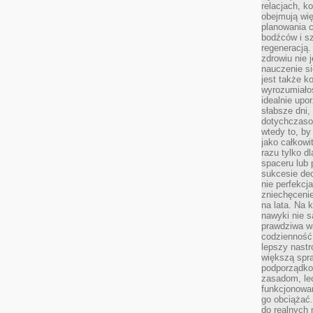
relacjach, k
obejmują wi
planowania c
bodźców i s
regeneracją
zdrowiu nie j
nauczenie s
jest także 
wyrozumiałoś
idealnie up
słabsze dni,
dotychczasow
wtedy to, by
jako całkowi
razu tylko d
spaceru lub 
sukcesie dec
nie perfekcj
zniechęceni
na lata. Na 
nawyki nie 
prawdziwa wa
codzienność.
lepszy nastr
większą spra
podporządko
zasadom, lec
funkcjonowan
go obciążać.
do realnych 