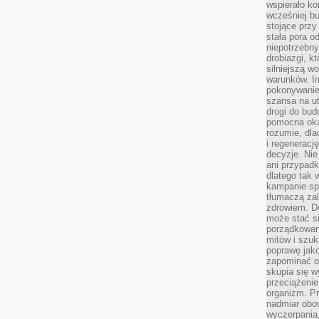
wspierało k
wcześniej b
stojące przy
stała pora o
niepotrzebny
drobiazgi, k
silniejszą w
warunków. Im
pokonywanie
szansa na u
drogi do bud
pomocna okaz
rozumie, dla
i regeneracj
decyzje. Nie
ani przypadk
dlatego tak 
kampanie spo
tłumaczą za
zdrowiem. D
może stać s
porządkowani
mitów i szuk
poprawę jak
zapominać o
skupia się w
przeciążeni
organizm. Pr
nadmiar obow
wyczerpania,