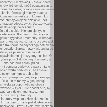
oncentracji i motywacji. Zdrowe nawyki
ęc również umiejętność odpuszczania,
zasu dla siebie, ograniczania nadmiaru
zukania równowagi między pracą a
. Czasami największym krokiem ku
est intensywniejsze działanie, lecz
ię mądrze odpoczywać. Bardzo ważna
konsekwencja połączona z
cią dla siebie. Nie istnieje życie
orządkowane. Każdemu zdarzają się
 gorsze tygodnie i momenty, w których
a rutyna się rozluźnia. Kluczowe jest
 nie traktować pojedynczego potknięcia
tej porażki. Zdrowy nawyk nie znika od
latego, że jednego dnia zabrakło
pojawił się mniej korzystny posiłek. O
yduje powrót do dobrego kierunku, a
a. Taka postawa chroni przed
em i pomaga budować trwałą zmianę
koniec warto podkreślić, że zdrowe
są celem samym w sobie. Ich
rtość polega na tym, że poprawiają
 Dzięki nim mamy więcej energii,
ój, większą odporność na stres i
wczość w życiu. Nie chodzi o to, by
wać cały dzień rygorystycznym
z by stworzyć taki styl
ia, który wspiera człowieka zamiast
 Im bardziej zmiana jest dostosowana
możliwości i rytmu życia, tym większa