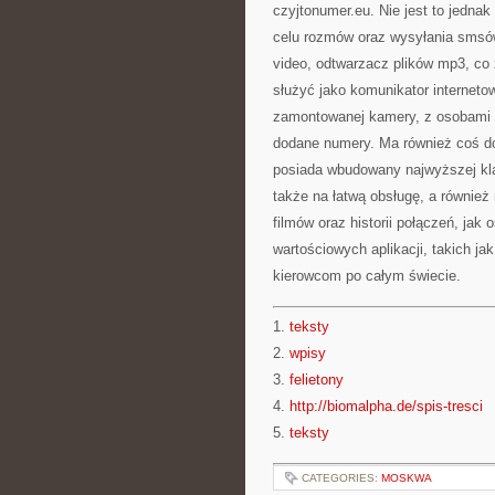
czyjtonumer.eu. Nie jest to jedna
celu rozmów oraz wysyłania smsów.
video, odtwarzacz plików mp3, co
służyć jako komunikator internet
zamontowanej kamery, z osobami 
dodane numery. Ma również coś do
posiada wbudowany najwyższej kla
także na łatwą obsługę, a również 
filmów oraz historii połączeń, jak
wartościowych aplikacji, takich ja
kierowcom po całym świecie.
1.
teksty
2.
wpisy
3.
felietony
4.
http://biomalpha.de/spis-tresci
5.
teksty
CATEGORIES:
MOSKWA