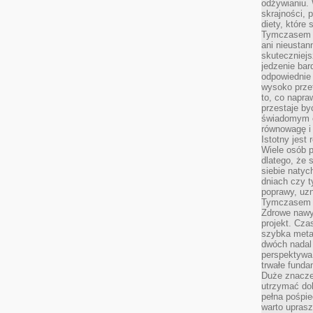
odżywianiu.
skrajności, 
diety, które
Tymczasem z
ani nieusta
skuteczniejs
jedzenie bar
odpowiednie
wysoko prze
to, co napra
przestaje b
świadomym e
równowagę i 
Istotny jest
Wiele osób p
dlatego, że 
siebie natyc
dniach czy t
poprawy, uzn
Tymczasem o
Zdrowe nawyk
projekt. Cz
szybka metam
dwóch nadal 
perspektywa
trwałe fund
Duże znacze
utrzymać dob
pełna pośpie
warto uprasz