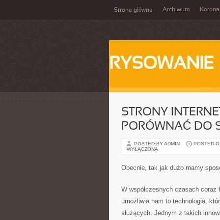
Archiwum
Korona
Strona główna
RYSOWANIE
STRONY INTERNE
PORÓWNAĆ DO 
POSTED BY ADMIN
POSTED ON
WYŁĄCZONA
Obecnie, tak jak dużo mamy spos
W współczesnych czasach coraz ła
umożliwia nam to technologia, kt
służących. Jednym z takich innowa