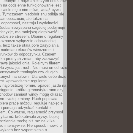
 Jednym z najważniejszych obszarów
h na codzienne funkcjonowanie jest
e wiele się o nim mówi, wciąż bywa
. Tymczasem niedobór snu odbija się
 samopoczuciu, ale także na
, odporności, nastroju i wydolności
Osoba niewyspana częściej podejmuje
ecyzje, ma mniejszą cierpliwość i
 sobie ze stresem. Dbanie o regularny
 oznacza wyłącznie odpowiedniej
n, lecz także stałą porę zasypiania,
e nadmiaru ekranów wieczorem i
arunków do odpoczynku. Czasem
ilka prostych zmian, aby zauważyć
awę jakości dnia. Kolejnym filarem
lu życia jest ruch. Nie musi on od razu
tensywnych treningów czy długich
anych na siłowni. Dla wielu osób dużo
est wprowadzenie regularnej
 najprostszej formie. Spacer, jazda na
ciąganie, krótka gimnastyka rano czy
schodów zamiast windy mogą okazać
em trwałej zmiany. Ruch poprawia
piera pracę mózgu, reguluje napięcie
 i pomaga odzyskać kontakt z
łem. Co ważne, regularność przynosi
yści niż krótkotrwałe zrywy. Lepiej
odziennie trochę niż raz na kilka
zo intensywnie. Nie sposób mówić o
wykach bez wspomnienia o