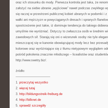
oraz ich stosunku do mody. Pierwsza kontrola jest taka, że reno
założyć na siebie ubranie „wyjściowe” nawet podczas zwykłego wyj
się raczej w przestrzeni publicznej kobiet ubranych w podomki i 
wałki ani mężczyzn w powyciąganych dresach i spranych flanelo
spostrzeżenie jest takie, iż dominuje tendencja do takiego dobiera
umyślnie nie wyróżniać. Dotyczy to zwłaszcza osób w średnim wi
zawodowych sił. Starają się oni o wizerunek osoby nie tyle elegan
mieszczącej się w kanonie obowiązującej mody lecz bez przesady
kolorowe oraz wyróżniające się z tłumu nietypowym wyglądem odn
pośród pokolenia znacznie młodszego – licealistów oraz studentów
http://www.swetry.biz/.
źródło:
———————————
1.
przeczytaj wszystko
2.
więcej tutaj
3.
http://bildungsstreik-freiburg.de
4.
http://bilknet.de
5.
sprawdź szczegóły