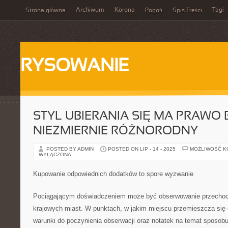
Archiwum
Korona
Tagi
Strona główna
Pogoń
Spis Treści
RYSOWANIE
STYL UBIERANIA SIĘ MA PRAWO 
NIEZMIERNIE RÓŻNORODNY
POSTED BY ADMIN
POSTED ON LIP - 14 - 2025
MOŻLIWOŚĆ 
WYŁĄCZONA
Kupowanie odpowiednich dodatków to spore wyzwanie
Pociągającym doświadczeniem może być obserwowanie przechod
krajowych miast. W punktach, w jakim miejscu przemieszcza się o
warunki do poczynienia obserwacji oraz notatek na temat sposob