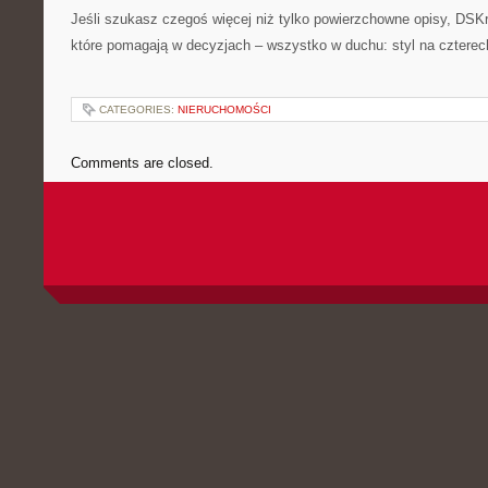
Jeśli szukasz czegoś więcej niż tylko powierzchowne opisy, DSKra
które pomagają w decyzjach – wszystko w duchu: styl na czterec
CATEGORIES:
NIERUCHOMOŚCI
Comments are closed.