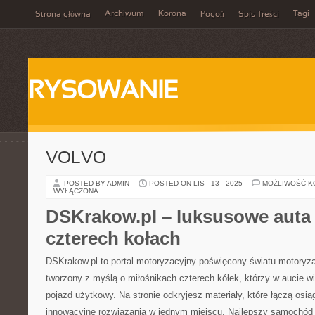
Archiwum
Korona
Tagi
Strona główna
Pogoń
Spis Treści
RYSOWANIE
VOLVO
POSTED BY ADMIN
POSTED ON LIS - 13 - 2025
MOŻLIWOŚĆ 
WYŁĄCZONA
DSKrakow.pl – luksusowe auta 
czterech kołach
DSKrakow.pl to portal motoryzacyjny poświęcony światu motoryzac
tworzony z myślą o miłośnikach czterech kółek, którzy w aucie wi
pojazd użytkowy. Na stronie odkryjesz materiały, które łączą osiąg
innowacyjne rozwiązania w jednym miejscu. Najlepszy samochód