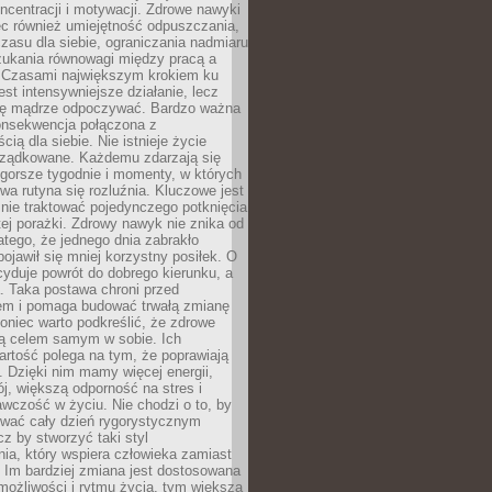
oncentracji i motywacji. Zdrowe nawyki
ęc również umiejętność odpuszczania,
zasu dla siebie, ograniczania nadmiaru
zukania równowagi między pracą a
. Czasami największym krokiem ku
est intensywniejsze działanie, lecz
ię mądrze odpoczywać. Bardzo ważna
konsekwencja połączona z
cią dla siebie. Nie istnieje życie
orządkowane. Każdemu zdarzają się
 gorsze tygodnie i momenty, w których
a rutyna się rozluźnia. Kluczowe jest
 nie traktować pojedynczego potknięcia
tej porażki. Zdrowy nawyk nie znika od
latego, że jednego dnia zabrakło
pojawił się mniej korzystny posiłek. O
yduje powrót do dobrego kierunku, a
a. Taka postawa chroni przed
em i pomaga budować trwałą zmianę
koniec warto podkreślić, że zdrowe
są celem samym w sobie. Ich
rtość polega na tym, że poprawiają
 Dzięki nim mamy więcej energii,
ój, większą odporność na stres i
wczość w życiu. Nie chodzi o to, by
wać cały dzień rygorystycznym
z by stworzyć taki styl
ia, który wspiera człowieka zamiast
 Im bardziej zmiana jest dostosowana
możliwości i rytmu życia, tym większa