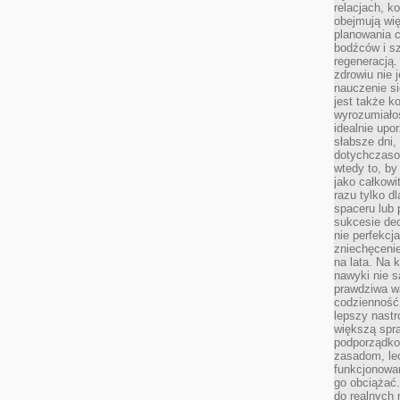
relacjach, k
obejmują wi
planowania c
bodźców i s
regeneracją
zdrowiu nie j
nauczenie s
jest także 
wyrozumiałoś
idealnie up
słabsze dni,
dotychczasow
wtedy to, by
jako całkowi
razu tylko d
spaceru lub 
sukcesie dec
nie perfekcj
zniechęceni
na lata. Na 
nawyki nie 
prawdziwa wa
codzienność.
lepszy nastr
większą spra
podporządko
zasadom, lec
funkcjonowan
go obciążać.
do realnych 