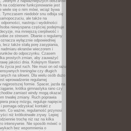
 Jednym z najważniejszych obszarów
h na codzienne funkcjonowanie jest
e wiele się o nim mówi, wciąż bywa
. Tymczasem niedobór snu odbija się
 samopoczuciu, ale także na
, odporności, nastroju i wydolności
Osoba niewyspana częściej podejmuje
ecyzje, ma mniejszą cierpliwość i
 sobie ze stresem. Dbanie o regularny
 oznacza wyłącznie odpowiedniej
n, lecz także stałą porę zasypiania,
e nadmiaru ekranów wieczorem i
arunków do odpoczynku. Czasem
ilka prostych zmian, aby zauważyć
awę jakości dnia. Kolejnym filarem
lu życia jest ruch. Nie musi on od razu
tensywnych treningów czy długich
anych na siłowni. Dla wielu osób dużo
est wprowadzenie regularnej
 najprostszej formie. Spacer, jazda na
ciąganie, krótka gimnastyka rano czy
schodów zamiast windy mogą okazać
em trwałej zmiany. Ruch poprawia
piera pracę mózgu, reguluje napięcie
 i pomaga odzyskać kontakt z
łem. Co ważne, regularność przynosi
yści niż krótkotrwałe zrywy. Lepiej
odziennie trochę niż raz na kilka
zo intensywnie. Nie sposób mówić o
wykach bez wspomnienia o