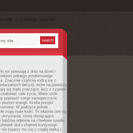
SCRIBE
FACEBOOK
TWITTER
i nie powstają z dnia na dzień i
ynikiem jednego przełomowego
a. Znacznie częściej rodzą się z
wtarzalnych decyzji, które na pierwszy
dają się mało znaczące, lecz z czasem
ztałtować całe życie. Wiele osób
by poprawić swoje samopoczucie,
 poziom energii, trzeba przejść
rzemianę. W praktyce jednak
iłę mają małe kroki. To właśnie one są
o utrzymania, mniej obciążające
i bardziej odporne na chwilowe spadki
złowiek dużo chętniej kontynuuje
y nie kojarzy mu się z ciągłą walką z