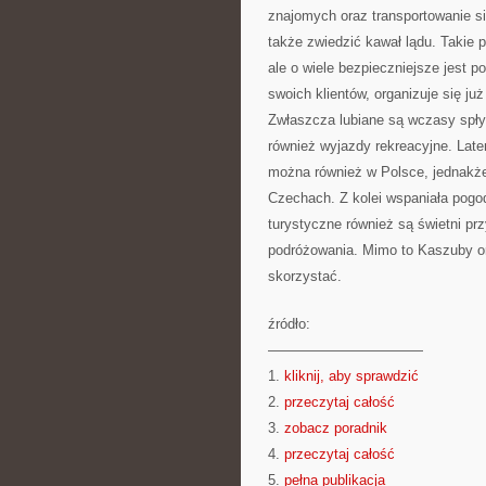
znajomych oraz transportowanie s
także zwiedzić kawał lądu. Takie 
ale o wiele bezpieczniejsze jest 
swoich klientów, organizuje się j
Zwłaszcza lubiane są wczasy spły
również wyjazdy rekreacyjne. Late
można również w Polsce, jednakże
Czechach. Z kolei wspaniała pogod
turystyczne również są świetni p
podróżowania. Mimo to Kaszuby ora
skorzystać.
źródło:
———————————
1.
kliknij, aby sprawdzić
2.
przeczytaj całość
3.
zobacz poradnik
4.
przeczytaj całość
5.
pełna publikacja