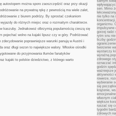
samym sobą.
DYSCYPLINIE
ię autostopem można sporo zaoszczędzić oraz przy okazji
ŻYCIA
wpływającyc
sen. Mimo ż
podróżowanie na prywatną rękę z pewnością ma wiele zalet,
lekceważony
podróżowanie z biurem podróży. By sprostać czekaniom
nie tylko na
koncentracji
uż wyjazdy do różnych miejsc oraz o rozmaitym charakterze.
organizmu. 
impulsywne d
w kaszuby. Jednakowoż olbrzymią popularnością cieszą się
gorzej radzi
m pojechać wolno na kajaki lipusz czy w góry. Podróżować
rytm snu nie
liczby godzi
 zdecydowanie poprawniejsze warunki panują w Austrii i
ograniczeni
a oraz długi sezon to największe walory. Włoskie ośrodki
tworzenie w
wystarczy k
rzygotowane do przyjmowania tłumów fanatyków
wyraźną popr
zdrowego sty
z kajaki to polskie dziedzictwo, z którego warto
oznaczać in
godzin spędz
ważniejsze j
aktywności w
rowerze, roz
wybieranie 
się początki
krążenie, ws
emocjonalne
własnym cia
większe korz
ruszać się c
tygodni bard
zdrowych na