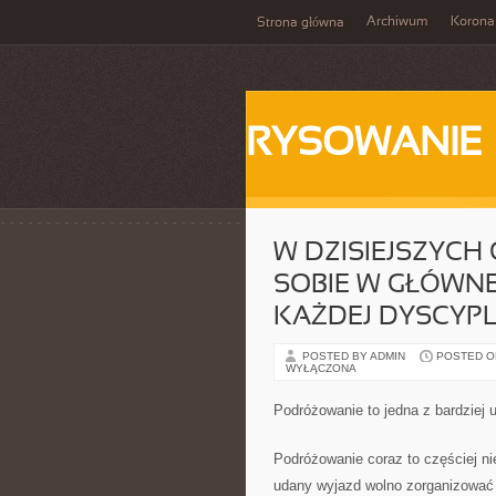
Archiwum
Korona
Strona główna
RYSOWANIE
W DZISIEJSZYCH
SOBIE W GŁÓWNE
KAŻDEJ DYSCYPL
POSTED BY ADMIN
POSTED ON 
WYŁĄCZONA
Podróżowanie to jedna z bardziej
Podróżowanie coraz to częściej ni
udany wyjazd wolno zorganizować 