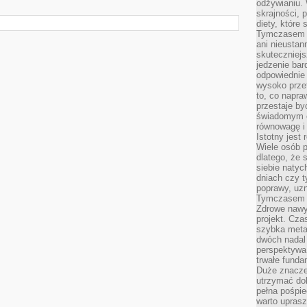
odżywianiu.
skrajności, 
diety, które
Tymczasem z
ani nieusta
skuteczniejs
jedzenie bar
odpowiednie
wysoko prze
to, co napra
przestaje b
świadomym e
równowagę i 
Istotny jest
Wiele osób p
dlatego, że 
siebie natyc
dniach czy t
poprawy, uzn
Tymczasem o
Zdrowe nawyk
projekt. Cz
szybka metam
dwóch nadal 
perspektywa
trwałe fund
Duże znacze
utrzymać dob
pełna pośpie
warto uprasz