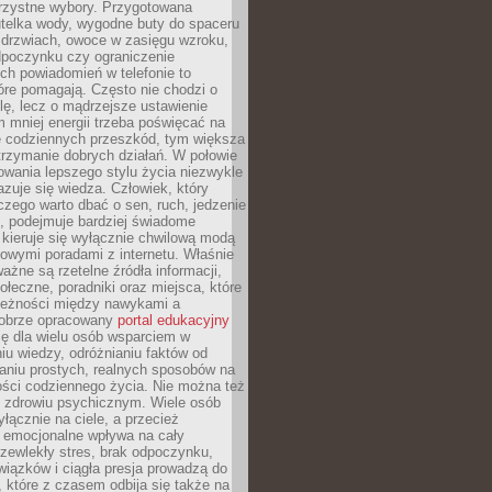
orzystne wybory. Przygotowana
utelka wody, wygodne buty do spaceru
 drzwiach, owoce w zasięgu wzroku,
dpoczynku czy ograniczenie
ch powiadomień w telefonie to
tóre pomagają. Często nie chodzi o
olę, lecz o mądrzejsze ustawienie
 mniej energii trzeba poświęcać na
 codziennych przeszkód, tym większa
trzymanie dobrych działań. W połowie
owania lepszego stylu życia niezwykle
uje się wiedza. Człowiek, który
czego warto dbać o sen, ruch, jedzenie
ę, podejmuje bardziej świadome
 kieruje się wyłącznie chwilową modą
owymi poradami z internetu. Właśnie
ważne są rzetelne źródła informacji,
łeczne, poradniki oraz miejsca, które
leżności między nawykami a
obrze opracowany
portal edukacyjny
ię dla wielu osób wsparciem w
u wiedzy, odróżnianiu faktów od
aniu prostych, realnych sposobów na
ości codziennego życia. Nie można też
 zdrowiu psychicznym. Wiele osób
yłącznie na ciele, a przecież
e emocjonalne wpływa na cały
zewlekły stres, brak odpoczynku,
iązków i ciągła presja prowadzą do
 które z czasem odbija się także na