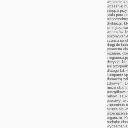
wspierało k
wcześniej b
stojące przy
stała pora o
niepotrzebny
drobiazgi, k
silniejszą w
warunków. Im
pokonywanie
szansa na u
drogi do bud
pomocna okaz
rozumie, dla
i regeneracj
decyzje. Nie
ani przypadk
dlatego tak 
kampanie spo
tłumaczą za
zdrowiem. D
może stać s
porządkowani
mitów i szuk
poprawę jak
zapominać o
skupia się w
przeciążeni
organizm. Pr
nadmiar obow
wyczerpania,