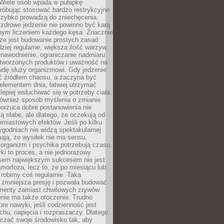
 Wiele osób wpada w pułapkę
próbując stosować bardzo restrykcyjne
 szybko prowadzą do zniechęcenia.
drowe jedzenie nie powinno być karą
nnym liczeniem każdego kęsa. Znacznie
ze jest budowanie prostych zasad:
dziej regularne, większa ilość warzyw,
 nawodnienie, ograniczanie nadmiaru
tworzonych produktów i uważność na
wdę służy organizmowi. Gdy jedzenie
yć źródłem chaosu, a zaczyna być
lementem dnia, łatwiej utrzymać
lepiej wsłuchiwać się w potrzeby ciała.
 również sposób myślenia o zmianie.
orzuca dobre postanowienia nie
są słabe, ale dlatego, że oczekują od
hmiastowych efektów. Jeśli po kilku
ygodniach nie widzą spektakularnej
ają, że wysiłek nie ma sensu.
rganizm i psychika potrzebują czasu.
i to proces, a nie jednorazowy
asem największym sukcesem nie jest
orfoza, lecz to, że po miesiącu lub
robimy coś regularnie. Taka
 zmniejsza presję i pozwala budować
amenty zamiast chwilowych zrywów.
nie ma także otoczenie. Trudno
re nawyki, jeśli codzienność jest
chu, napięcia i rozpraszaczy. Dlatego
czać swoje środowisko tak, aby