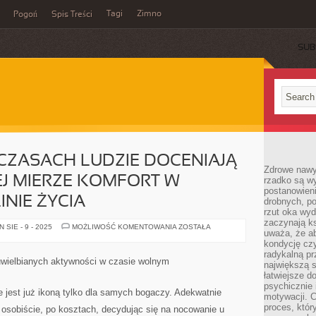
Tagi
Zimno
Pogoń
Spis Treści
SUB
 CZASACH LUDZIE DOCENIAJĄ
Zdrowe nawyk
J MIERZE KOMFORT W
rzadko są w
postanowieni
INIE ŻYCIA
drobnych, po
rzut oka wy
zaczynają ks
W
SIE - 9 - 2025
MOŻLIWOŚĆ KOMENTOWANIA
ZOSTAŁA
uważa, że a
DZISIEJSZYCH
CZASACH
kondycję czy
LUDZIE
radykalną p
DOCENIAJĄ
 uwielbianych aktywności w czasie wolnym
największą s
SOBIE
W
łatwiejsze d
GŁÓWNEJ
psychicznie 
MIERZE
e jest już ikoną tylko dla samych bogaczy. Adekwatnie
motywacji. C
KOMFORT
W
proces, któr
osobiście, po kosztach, decydując się na nocowanie u
KAŻDEJ