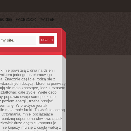
SCRIBE
FACEBOOK
TWITTER
i nie powstają z dnia na dzień i
ynikiem jednego przełomowego
a. Znacznie częściej rodzą się z
wtarzalnych decyzji, które na pierwszy
dają się mało znaczące, lecz z czasem
ztałtować całe życie. Wiele osób
by poprawić swoje samopoczucie,
 poziom energii, trzeba przejść
rzemianę. W praktyce jednak
iłę mają małe kroki. To właśnie one są
o utrzymania, mniej obciążające
i bardziej odporne na chwilowe spadki
złowiek dużo chętniej kontynuuje
y nie kojarzy mu się z ciągłą walką z