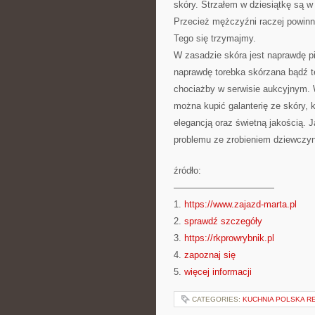
skóry. Strzałem w dziesiątkę są w
Przecież mężczyźni raczej powinni
Tego się trzymajmy.
W zasadzie skóra jest naprawdę p
naprawdę torebka skórzana bądź te
chociażby w serwisie aukcyjnym. 
można kupić galanterię ze skóry, 
elegancją oraz świetną jakością. 
problemu ze zrobieniem dziewczyn
źródło:
———————————
1.
https://www.zajazd-marta.pl
2.
sprawdź szczegóły
3.
https://rkprowrybnik.pl
4.
zapoznaj się
5.
więcej informacji
CATEGORIES:
KUCHNIA POLSKA R