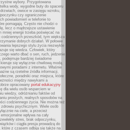
orzystne wybory. Przygotowana
utelka wody, wygodne buty do spaceru
 drzwiach, owoce w zasięgu wzroku,
dpoczynku czy ograniczenie
ch powiadomień w telefonie to
tóre pomagają. Często nie chodzi o
olę, lecz o mądrzejsze ustawienie
 mniej energii trzeba poświęcać na
 codziennych przeszkód, tym większa
trzymanie dobrych działań. W połowie
owania lepszego stylu życia niezwykle
uje się wiedza. Człowiek, który
czego warto dbać o sen, ruch, jedzenie
ę, podejmuje bardziej świadome
 kieruje się wyłącznie chwilową modą
owymi poradami z internetu. Właśnie
ważne są rzetelne źródła informacji,
łeczne, poradniki oraz miejsca, które
leżności między nawykami a
obrze opracowany
portal edukacyjny
ię dla wielu osób wsparciem w
u wiedzy, odróżnianiu faktów od
aniu prostych, realnych sposobów na
ości codziennego życia. Nie można też
 zdrowiu psychicznym. Wiele osób
yłącznie na ciele, a przecież
e emocjonalne wpływa na cały
zewlekły stres, brak odpoczynku,
iązków i ciągła presja prowadzą do
 które z czasem odbija się także na