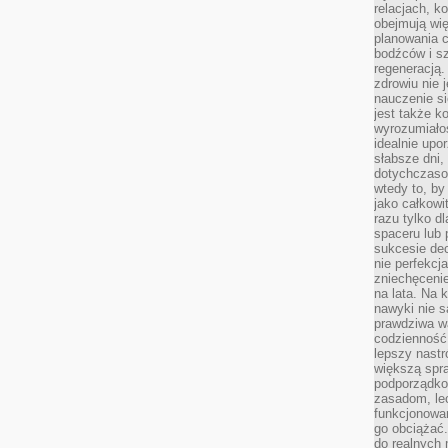
relacjach, k
obejmują wi
planowania c
bodźców i s
regeneracją
zdrowiu nie j
nauczenie s
jest także 
wyrozumiałoś
idealnie up
słabsze dni,
dotychczasow
wtedy to, by
jako całkowi
razu tylko d
spaceru lub 
sukcesie dec
nie perfekcj
zniechęceni
na lata. Na 
nawyki nie 
prawdziwa wa
codzienność.
lepszy nastr
większą spra
podporządko
zasadom, lec
funkcjonowan
go obciążać.
do realnych 