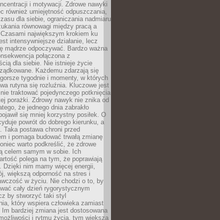
oncentracji i motywacji. Zdrowe nawyki
ęc również umiejętność odpuszczania,
zasu dla siebie, ograniczania nadmiaru
zukania równowagi między pracą a
. Czasami największym krokiem ku
est intensywniejsze działanie, lecz
ię mądrze odpoczywać. Bardzo ważna
konsekwencja połączona z
cią dla siebie. Nie istnieje życie
orządkowane. Każdemu zdarzają się
 gorsze tygodnie i momenty, w których
a rutyna się rozluźnia. Kluczowe jest
 nie traktować pojedynczego potknięcia
tej porażki. Zdrowy nawyk nie znika od
latego, że jednego dnia zabrakło
pojawił się mniej korzystny posiłek. O
yduje powrót do dobrego kierunku, a
a. Taka postawa chroni przed
em i pomaga budować trwałą zmianę
koniec warto podkreślić, że zdrowe
są celem samym w sobie. Ich
rtość polega na tym, że poprawiają
 Dzięki nim mamy więcej energii,
ój, większą odporność na stres i
wczość w życiu. Nie chodzi o to, by
wać cały dzień rygorystycznym
z by stworzyć taki styl
ia, który wspiera człowieka zamiast
 Im bardziej zmiana jest dostosowana
możliwości i rytmu życia, tym większa