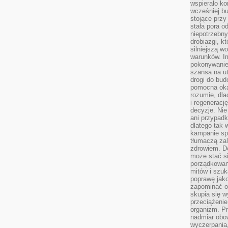
wspierało k
wcześniej b
stojące przy
stała pora o
niepotrzebny
drobiazgi, k
silniejszą w
warunków. Im
pokonywanie
szansa na u
drogi do bud
pomocna okaz
rozumie, dla
i regeneracj
decyzje. Nie
ani przypadk
dlatego tak 
kampanie spo
tłumaczą za
zdrowiem. D
może stać s
porządkowani
mitów i szuk
poprawę jak
zapominać o
skupia się w
przeciążeni
organizm. Pr
nadmiar obow
wyczerpania,