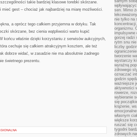
samym sobą.
 szczególności takie bardziej klasowe torebki skórzane.
wpływającyc
 mieć gest – chociaż jak najbardziej na miarę możliwości.
sen. Mimo ż
lekceważony
nie tylko na
koncentracji
iękna, a oprócz tego całkiem przyjemna w dotyku. Tak
organizmu. 
czki skórzane, bez cienia wątpliwości warto kupić
impulsywne d
gorzej radzi
W końcu właśnie dzięki korzystaniu z serwisów aukcyjnych,
rytm snu nie
która cechuje się całkiem atrakcyjnym kosztem, ale też
liczby godzi
ograniczeni
Jak dobrze widać, w zasadzie nie ma absolutnie żadnego
tworzenie w
wystarczy k
ie świetnego prezentu.
wyraźną popr
zdrowego sty
oznaczać in
godzin spędz
ważniejsze j
aktywności w
rowerze, roz
wybieranie 
się początki
krążenie, ws
emocjonalne
własnym cia
większe korz
ruszać się c
tygodni bard
EGIONALNA
zdrowych na