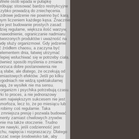
 Wiele osób wpada w pułapkę
próbując stosować bardzo restrykcyjne
 szybko prowadzą do zniechęcenia.
drowe jedzenie nie powinno być karą
nnym liczeniem każdego kęsa. Znacznie
ze jest budowanie prostych zasad:
dziej regularne, większa ilość warzyw,
 nawodnienie, ograniczanie nadmiaru
tworzonych produktów i uważność na
wdę służy organizmowi. Gdy jedzenie
yć źródłem chaosu, a zaczyna być
lementem dnia, łatwiej utrzymać
lepiej wsłuchiwać się w potrzeby ciała.
 również sposób myślenia o zmianie.
orzuca dobre postanowienia nie
są słabe, ale dlatego, że oczekują od
hmiastowych efektów. Jeśli po kilku
ygodniach nie widzą spektakularnej
ają, że wysiłek nie ma sensu.
rganizm i psychika potrzebują czasu.
i to proces, a nie jednorazowy
asem największym sukcesem nie jest
orfoza, lecz to, że po miesiącu lub
robimy coś regularnie. Taka
 zmniejsza presję i pozwala budować
amenty zamiast chwilowych zrywów.
nie ma także otoczenie. Trudno
re nawyki, jeśli codzienność jest
chu, napięcia i rozpraszaczy. Dlatego
czać swoje środowisko tak, aby