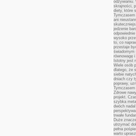
odżywianiu.
skrajności, 
diety, które
Tymczasem z
ani nieusta
skuteczniejs
jedzenie bar
odpowiednie
wysoko prze
to, co napra
przestaje b
świadomym e
równowagę i 
Istotny jest
Wiele osób p
dlatego, że 
siebie natyc
dniach czy t
poprawy, uzn
Tymczasem o
Zdrowe nawyk
projekt. Cz
szybka metam
dwóch nadal 
perspektywa
trwałe fund
Duże znacze
utrzymać dob
pełna pośpie
warto uprasz