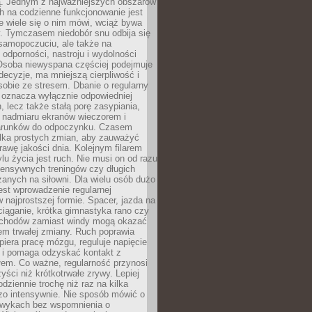
 Jednym z najważniejszych obszarów
h na codzienne funkcjonowanie jest
e wiele się o nim mówi, wciąż bywa
. Tymczasem niedobór snu odbija się
 samopoczuciu, ale także na
, odporności, nastroju i wydolności
Osoba niewyspana częściej podejmuje
ecyzje, ma mniejszą cierpliwość i
 sobie ze stresem. Dbanie o regularny
 oznacza wyłącznie odpowiedniej
n, lecz także stałą porę zasypiania,
e nadmiaru ekranów wieczorem i
arunków do odpoczynku. Czasem
ilka prostych zmian, aby zauważyć
awę jakości dnia. Kolejnym filarem
lu życia jest ruch. Nie musi on od razu
tensywnych treningów czy długich
anych na siłowni. Dla wielu osób dużo
est wprowadzenie regularnej
 najprostszej formie. Spacer, jazda na
ciąganie, krótka gimnastyka rano czy
schodów zamiast windy mogą okazać
em trwałej zmiany. Ruch poprawia
piera pracę mózgu, reguluje napięcie
 i pomaga odzyskać kontakt z
łem. Co ważne, regularność przynosi
yści niż krótkotrwałe zrywy. Lepiej
odziennie trochę niż raz na kilka
zo intensywnie. Nie sposób mówić o
wykach bez wspomnienia o