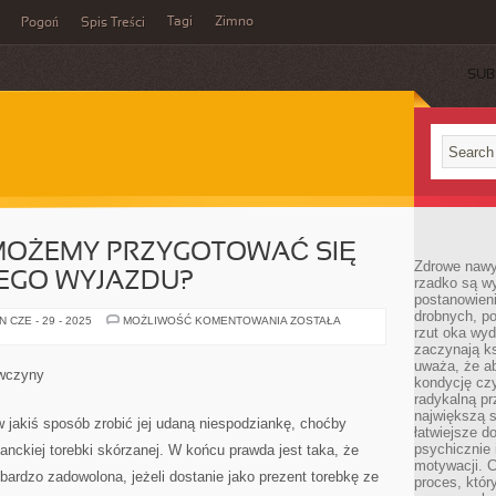
Tagi
Zimno
Pogoń
Spis Treści
SUB
 MOŻEMY PRZYGOTOWAĆ SIĘ
Zdrowe nawyk
EGO WYJAZDU?
rzadko są w
postanowieni
drobnych, po
W
 CZE - 29 - 2025
MOŻLIWOŚĆ KOMENTOWANIA
ZOSTAŁA
rzut oka wy
JAKI
SPOSÓB
zaczynają ks
MOŻEMY
uważa, że a
PRZYGOTOWAĆ
ewczyny
SIĘ
kondycję czy
DO
radykalną p
ZAGRANICZNEGO
największą s
WYJAZDU?
 jakiś sposób zrobić jej udaną niespodziankę, choćby
łatwiejsze d
psychicznie 
nckiej torebki skórzanej. W końcu prawda jest taka, że
motywacji. C
bardzo zadowolona, jeżeli dostanie jako prezent torebkę ze
proces, któr