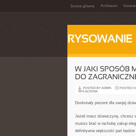
Archiwum
Korona
Strona główna
RYSOWANIE
W JAKI SPOSÓB
DO ZAGRANICZN
POSTED BY ADMIN
POSTED ON
WYŁĄCZONA
Doskonały prezent dla swojej dzi
Jeżeli masz dziewczynę, chcesz w
musisz brać w rachubę zakup elega
definitywna większość pań będzie 