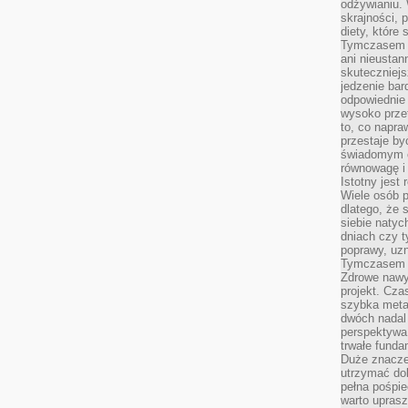
odżywianiu.
skrajności, 
diety, które
Tymczasem z
ani nieusta
skuteczniejs
jedzenie bar
odpowiednie
wysoko prze
to, co napra
przestaje b
świadomym e
równowagę i 
Istotny jest
Wiele osób p
dlatego, że 
siebie natyc
dniach czy t
poprawy, uzn
Tymczasem o
Zdrowe nawyk
projekt. Cz
szybka metam
dwóch nadal 
perspektywa
trwałe fund
Duże znacze
utrzymać dob
pełna pośpie
warto uprasz