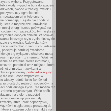
orzystne wybory. Przygotowana
utelka wody, wygodne buty do spaceru
 drzwiach, owoce w zasięgu wzroku,
dpoczynku czy ograniczenie
ch powiadomień w telefonie to
tóre pomagają. Często nie chodzi o
olę, lecz o mądrzejsze ustawienie
 mniej energii trzeba poświęcać na
 codziennych przeszkód, tym większa
trzymanie dobrych działań. W połowie
owania lepszego stylu życia niezwykle
uje się wiedza. Człowiek, który
czego warto dbać o sen, ruch, jedzenie
ę, podejmuje bardziej świadome
 kieruje się wyłącznie chwilową modą
owymi poradami z internetu. Właśnie
ważne są rzetelne źródła informacji,
łeczne, poradniki oraz miejsca, które
leżności między nawykami a
obrze opracowany
portal edukacyjny
ię dla wielu osób wsparciem w
u wiedzy, odróżnianiu faktów od
aniu prostych, realnych sposobów na
ości codziennego życia. Nie można też
 zdrowiu psychicznym. Wiele osób
yłącznie na ciele, a przecież
e emocjonalne wpływa na cały
zewlekły stres, brak odpoczynku,
iązków i ciągła presja prowadzą do
 które z czasem odbija się także na