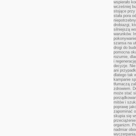
wspierało k
wcześniej b
stojące przy
stała pora o
niepotrzebny
drobiazgi, k
silniejszą w
warunków. Im
pokonywanie
szansa na u
drogi do bud
pomocna okaz
rozumie, dla
i regeneracj
decyzje. Nie
ani przypadk
dlatego tak 
kampanie spo
tłumaczą za
zdrowiem. D
może stać s
porządkowani
mitów i szuk
poprawę jak
zapominać o
skupia się w
przeciążeni
organizm. Pr
nadmiar obow
wyczerpania,