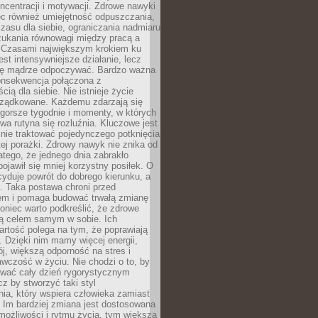
oncentracji i motywacji. Zdrowe nawyki
ęc również umiejętność odpuszczania,
zasu dla siebie, ograniczania nadmiaru
zukania równowagi między pracą a
. Czasami największym krokiem ku
est intensywniejsze działanie, lecz
ię mądrze odpoczywać. Bardzo ważna
konsekwencja połączona z
cią dla siebie. Nie istnieje życie
orządkowane. Każdemu zdarzają się
 gorsze tygodnie i momenty, w których
a rutyna się rozluźnia. Kluczowe jest
 nie traktować pojedynczego potknięcia
tej porażki. Zdrowy nawyk nie znika od
latego, że jednego dnia zabrakło
pojawił się mniej korzystny posiłek. O
yduje powrót do dobrego kierunku, a
a. Taka postawa chroni przed
em i pomaga budować trwałą zmianę
koniec warto podkreślić, że zdrowe
są celem samym w sobie. Ich
rtość polega na tym, że poprawiają
 Dzięki nim mamy więcej energii,
ój, większą odporność na stres i
wczość w życiu. Nie chodzi o to, by
wać cały dzień rygorystycznym
z by stworzyć taki styl
ia, który wspiera człowieka zamiast
 Im bardziej zmiana jest dostosowana
możliwości i rytmu życia, tym większa