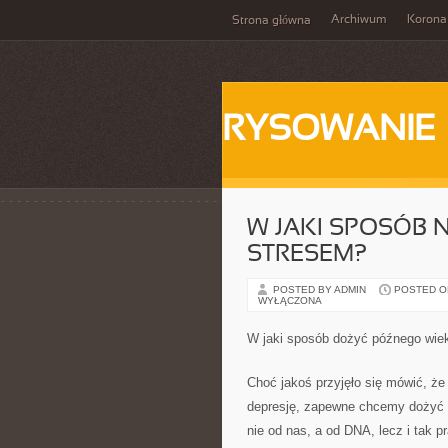
Archiwum
Korona
Strona główna
RYSOWANIE
W JAKI SPOSÓB 
STRESEM?
POSTED BY ADMIN
POSTED ON 
WYŁĄCZONA
W jaki sposób dożyć późnego wie
Choć jakoś przyjęło się mówić, że 
depresję, zapewne chcemy dożyć 
nie od nas, a od DNA, lecz i tak p