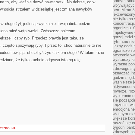
samym sobą.
a to, aby właśnie dożyć nawet setki. No dobrze, co w
wpływającyc
pewnością strzałem w dziesiątkę jest zmiana nawyków
sen. Mimo ż
lekceważony
nie tylko na
koncentracji
 długo żył, jeśli najzwyczajniej Twoja dieta będzie
organizmu. 
trudno mieć wątpliwości. Zwłaszcza polecam
impulsywne d
gorzej radzi
kszej liczby ryb. Przecież prawda jest taka, że
rytm snu nie
często spożywają ryby. I przez to, choć naturalnie to nie
liczby godzi
ograniczeni
 podsumowując: chciałbyś żyć całkiem długo? W takim razie
tworzenie w
wystarczy k
edziane, że tylko kuchnia odgrywa istotną rolę.
wyraźną popr
zdrowego sty
oznaczać in
godzin spędz
ważniejsze j
aktywności w
rowerze, roz
wybieranie 
się początki
krążenie, ws
emocjonalne
własnym cia
większe korz
ruszać się c
tygodni bard
OSZKOLNA
zdrowych na