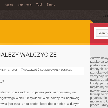
Tagi
Zimno
Pogoń
Spis Treści
SUB
NALEŻY WALCZYĆ ZE
Zdrowe nawyk
rzadko są w
postanowieni
drobnych, po
W
LIP - 1 - 2025
MOŻLIWOŚĆ KOMENTOWANIA
ZOSTAŁA
rzut oka wy
JAKI
SPOSÓB
zaczynają ks
NALEŻY
uważa, że a
WALCZYĆ
ku?
ZE
kondycję czy
STRESEM?
radykalną p
największą s
starość to nie radość, to jednak jeśli nie chorujemy na
łatwiejsze d
psychicznie 
sędziwego wieku. Oczywiście wiele zależy tak naprawdę
motywacji. C
rawda jest taka, że ta osoba, która dba o siebie, w dużym
proces, któr