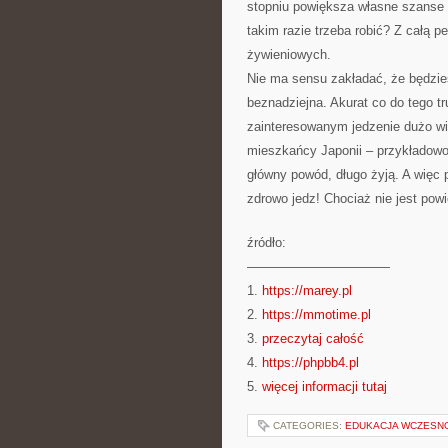
stopniu powiększa własne szanse n
takim razie trzeba robić? Z całą 
żywieniowych.
Nie ma sensu zakładać, że będziesz
beznadziejna. Akurat co do tego 
zainteresowanym jedzenie dużo wię
mieszkańcy Japonii – przykładowo, 
główny powód, długo żyją. A więc
zdrowo jedz! Chociaż nie jest powi
źródło:
———————————
1.
https://marey.pl
2.
https://mmotime.pl
3.
przeczytaj całość
4.
https://phpbb4.pl
5.
więcej informacji tutaj
CATEGORIES:
EDUKACJA WCZESN