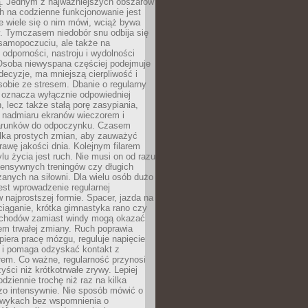
 Jednym z najważniejszych obszarów
h na codzienne funkcjonowanie jest
e wiele się o nim mówi, wciąż bywa
. Tymczasem niedobór snu odbija się
 samopoczuciu, ale także na
, odporności, nastroju i wydolności
Osoba niewyspana częściej podejmuje
ecyzje, ma mniejszą cierpliwość i
 sobie ze stresem. Dbanie o regularny
 oznacza wyłącznie odpowiedniej
n, lecz także stałą porę zasypiania,
e nadmiaru ekranów wieczorem i
arunków do odpoczynku. Czasem
ilka prostych zmian, aby zauważyć
awę jakości dnia. Kolejnym filarem
lu życia jest ruch. Nie musi on od razu
tensywnych treningów czy długich
anych na siłowni. Dla wielu osób dużo
est wprowadzenie regularnej
 najprostszej formie. Spacer, jazda na
ciąganie, krótka gimnastyka rano czy
schodów zamiast windy mogą okazać
em trwałej zmiany. Ruch poprawia
piera pracę mózgu, reguluje napięcie
 i pomaga odzyskać kontakt z
łem. Co ważne, regularność przynosi
yści niż krótkotrwałe zrywy. Lepiej
odziennie trochę niż raz na kilka
zo intensywnie. Nie sposób mówić o
wykach bez wspomnienia o