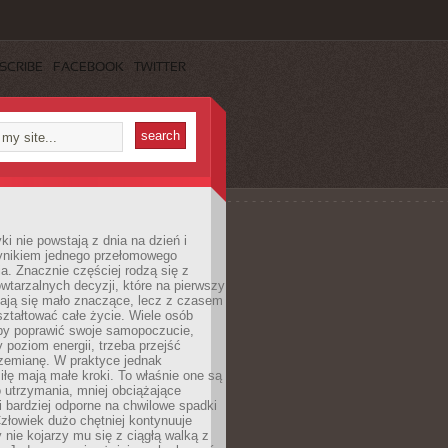
SCRIBE
FACEBOOK
TWITTER
i nie powstają z dnia na dzień i
ynikiem jednego przełomowego
a. Znacznie częściej rodzą się z
wtarzalnych decyzji, które na pierwszy
dają się mało znaczące, lecz z czasem
ztałtować całe życie. Wiele osób
by poprawić swoje samopoczucie,
 poziom energii, trzeba przejść
rzemianę. W praktyce jednak
iłę mają małe kroki. To właśnie one są
o utrzymania, mniej obciążające
i bardziej odporne na chwilowe spadki
złowiek dużo chętniej kontynuuje
y nie kojarzy mu się z ciągłą walką z