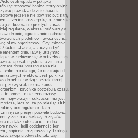
 Wiele osób wpada w pułapkę
próbując stosować bardzo restrykcyjne
 szybko prowadzą do zniechęcenia.
drowe jedzenie nie powinno być karą
nnym liczeniem każdego kęsa. Znacznie
ze jest budowanie prostych zasad:
dziej regularne, większa ilość warzyw,
 nawodnienie, ograniczanie nadmiaru
tworzonych produktów i uważność na
wdę służy organizmowi. Gdy jedzenie
yć źródłem chaosu, a zaczyna być
lementem dnia, łatwiej utrzymać
lepiej wsłuchiwać się w potrzeby ciała.
 również sposób myślenia o zmianie.
orzuca dobre postanowienia nie
są słabe, ale dlatego, że oczekują od
hmiastowych efektów. Jeśli po kilku
ygodniach nie widzą spektakularnej
ają, że wysiłek nie ma sensu.
rganizm i psychika potrzebują czasu.
i to proces, a nie jednorazowy
asem największym sukcesem nie jest
orfoza, lecz to, że po miesiącu lub
robimy coś regularnie. Taka
 zmniejsza presję i pozwala budować
amenty zamiast chwilowych zrywów.
nie ma także otoczenie. Trudno
re nawyki, jeśli codzienność jest
chu, napięcia i rozpraszaczy. Dlatego
czać swoje środowisko tak, aby