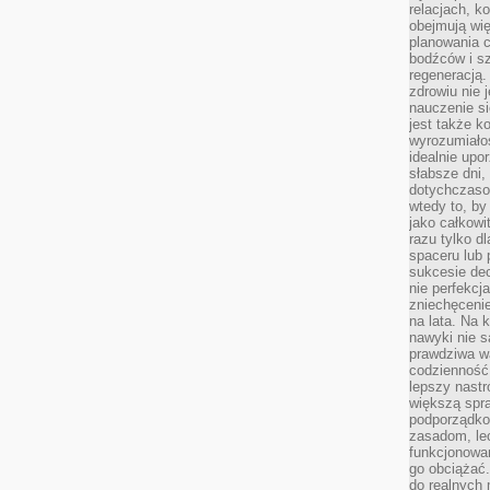
relacjach, k
obejmują wi
planowania c
bodźców i s
regeneracją
zdrowiu nie j
nauczenie s
jest także 
wyrozumiałoś
idealnie up
słabsze dni,
dotychczasow
wtedy to, by
jako całkowi
razu tylko d
spaceru lub 
sukcesie dec
nie perfekcj
zniechęceni
na lata. Na 
nawyki nie 
prawdziwa wa
codzienność.
lepszy nastr
większą spra
podporządko
zasadom, lec
funkcjonowan
go obciążać.
do realnych 