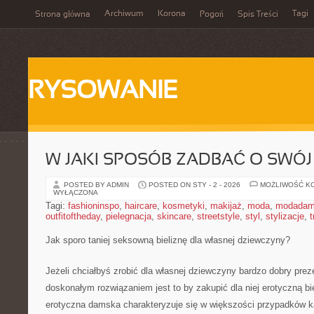
Archiwum
Korona
Tagi
Strona główna
Pogoń
Spis Treści
RYSOWANIE
W JAKI SPOSÓB ZADBAĆ O SWÓJ
POSTED BY ADMIN
POSTED ON STY - 2 - 2026
MOŻLIWOŚĆ K
WYŁĄCZONA
Tagi:
fashioninspo
,
haircare
,
kosmetyki
,
makijaż
,
moda
,
modadam
outfitoftheday
,
pielegnacja
,
skincare
,
streetstyle
,
styl
,
stylizacje
,
t
Jak sporo taniej seksowną bieliznę dla własnej dziewczyny?
Jeżeli chciałbyś zrobić dla własnej dziewczyny bardzo dobry prez
doskonałym rozwiązaniem jest to by zakupić dla niej erotyczną bie
erotyczna damska charakteryzuje się w większości przypadków 