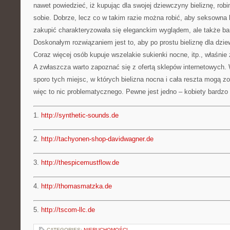
nawet powiedzieć, iż kupując dla swojej dziewczyny bieliznę, ro
sobie. Dobrze, lecz co w takim razie można robić, aby seksowna 
zakupić charakteryzowała się eleganckim wyglądem, ale także b
Doskonałym rozwiązaniem jest to, aby po prostu bieliznę dla dzie
Coraz więcej osób kupuje wszelakie sukienki nocne, itp., właśnie
A zwłaszcza warto zapoznać się z ofertą sklepów internetowych. 
sporo tych miejsc, w których bielizna nocna i cała reszta mogą z
więc to nic problematycznego. Pewne jest jedno – kobiety bardzo
1.
http://synthetic-sounds.de
2.
http://tachyonen-shop-davidwagner.de
3.
http://thespicemustflow.de
4.
http://thomasmatzka.de
5.
http://tscom-llc.de
CATEGORIES:
NIERUCHOMOŚCI