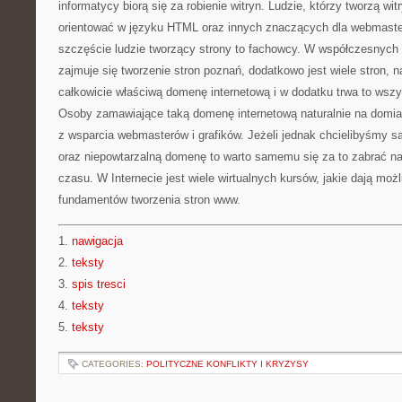
informatycy biorą się za robienie witryn. Ludzie, którzy tworzą wi
orientować w języku HTML oraz innych znaczących dla webmaste
szczęście ludzie tworzący strony to fachowcy. W współczesnyc
zajmuje się tworzenie stron poznań, dodatkowo jest wiele stron,
całkowicie właściwą domenę internetową i w dodatku trwa to wszys
Osoby zamawiające taką domenę internetową naturalnie na domiar
z wsparcia webmasterów i grafików. Jeżeli jednak chcielibyśmy 
oraz niepowtarzalną domenę to warto samemu się za to zabrać nat
czasu. W Internecie jest wiele wirtualnych kursów, jakie dają moż
fundamentów tworzenia stron www.
1.
nawigacja
2.
teksty
3.
spis tresci
4.
teksty
5.
teksty
CATEGORIES:
POLITYCZNE KONFLIKTY I KRYZYSY