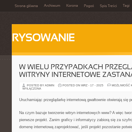
Archiwum
Korona
Tagi
Strona główna
Pogoń
Spis Treści
RYSOWANIE
W WIELU PRZYPADKACH PRZEGL
WITRYNY INTERNETOWE ZASTA
POSTED BY ADMIN
POSTED ON WRZ - 17 - 2025
MOŻLIWOŚĆ 
WYŁĄCZONA
Uruchamiając przeglądarkę internetową gwałtownie otwierają się p
Na czym bazuje tworzenie witryn internetowych www? A więc tworz
pierwsze projekt. Zanim graficy i informatycy zabiorą się za szyfr
domenę internetową zaprojektować, jeśli projekt pozostanie potw