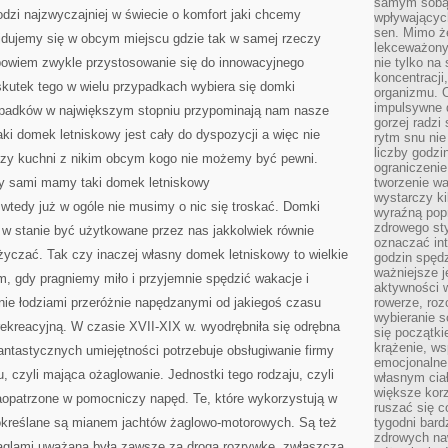
samym sobą.
JAKBYŚMY
dzi najzwyczajniej w świecie o komfort jaki chcemy
BYLI
wpływającyc
W
sen. Mimo ż
dujemy się w obcym miejscu gdzie tak w samej rzeczy
MIESZKANIU
lekceważony
bowiem zwykle przystosowanie się do innowacyjnego
nie tylko na
koncentracji
kutek tego w wielu przypadkach wybiera się domki
organizmu. 
impulsywne d
wypadków w największym stopniu przypominają nam nasze
gorzej radzi
aki domek letniskowy jest cały do dyspozycji a więc nie
rytm snu nie
liczby godzi
i czy kuchni z nikim obcym kogo nie możemy być pewni.
ograniczeni
edy sami mamy taki domek letniskowy
tworzenie w
wystarczy k
wtedy już w ogóle nie musimy o nic się troskać. Domki
wyraźną popr
zdrowego sty
 w stanie być użytkowane przez nas jakkolwiek równie
oznaczać in
czać. Tak czy inaczej własny domek letniskowy to wielkie
godzin spędz
ważniejsze j
m, gdy pragniemy miło i przyjemnie spędzić wakacje i
aktywności w
nie łodziami przeróżnie napędzanymi od jakiegoś czasu
rowerze, roz
wybieranie 
rekreacyjną. W czasie XVII-XIX w. wyodrębniła się odrębna
się początki
krążenie, ws
Fantastycznych umiejętności potrzebuje obsługiwanie firmy
emocjonalne
u, czyli mająca ożaglowanie. Jednostki tego rodzaju, czyli
własnym cia
większe korz
zaopatrzone w pomocniczy napęd. Te, które wykorzystują w
ruszać się c
 określane są mianem jachtów żaglowo-motorowych. Są też
tygodni bard
zdrowych na
aglami uważana była zawsze za drogą rozrywkę, zwłaszcza