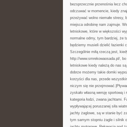
bezsprzecznie przenośnia lecz cho
odczuwać w momencie, kiedy znaj
przeżywać wolno niemałe stresy, 
miejsca odrobinę nam zajmuje. Ws
letniskowe, które w większości 
normalne odmy, tym bardziej, że t
będziemy musieli dzielić łazienk
Szczególnie miłą rzeczą jest, ki
http://www.smrekowaosada.pl/, bo 
letniskowe kiedy należą do nas są
dobrze możemy takie domki wypoży
korzyści dla nas, przede wszystki
niczym się nie przejmować.|Pływa
zyskało własną wersję sportową i 
kategoria łodzi, zwana jachtami. 
wypływającej poruszanej siła wiatr
jachty żaglowe, są w stanie być 
tym samym stopniu żagle i silnik
jachty motorowe. Rekreacja pod ż