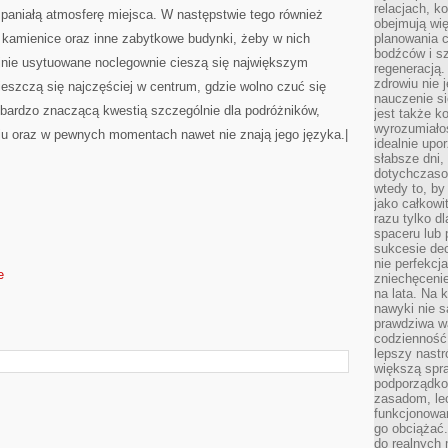
relacjach, k
paniałą atmosferę miejsca. W następstwie tego również
obejmują wi
je kamienice oraz inne zabytkowe budynki, żeby w nich
planowania c
bodźców i s
yjnie usytuowane noclegownie cieszą się największym
regeneracją
zdrowiu nie j
eszczą się najczęściej w centrum, gdzie wolno czuć się
nauczenie s
 bardzo znaczącą kwestią szczególnie dla podróżników,
jest także 
wyrozumiałoś
aju oraz w pewnych momentach nawet nie znają jego języka.|
idealnie up
słabsze dni,
dotychczasow
wtedy to, by
jako całkowi
razu tylko d
spaceru lub 
sukcesie dec
nie perfekcj
e
zniechęceni
na lata. Na 
nawyki nie 
prawdziwa wa
codzienność.
lepszy nastr
większą spra
podporządko
zasadom, lec
funkcjonowan
go obciążać.
do realnych 