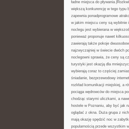
ładne miejsca do pływania.|Rozkwit
większą konkurencję w tego typu 
zapewnia ponadprogramowe atrakcje
w jakim miejscu ceny są wybitnie 
noclegu jest wybierana w większoś
ponieważ proponuje nawet kilkuos
zawierają także pokoje dwuosobow
najzwyczajniej w świecie dwóch p
noclegowni sprawia, że ceny są cz
turystyki jest okazją dla mniejsz
wybierają coraz to częściej zamia
śniadanie, bezprzewodowy interne
rozkład komunikacji miejskiej, a r
pociąga wędrowców do miejsca pod
chodząc starymi uliczkami, a nawe
hostele w Poznaniu, aby być jak na
oglądać z okna. Duża grupa z nich
mają okazję spędzić noc w zabytko
popularnością przede wszystkim w