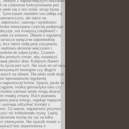
 Jednym z najważniejszych obszarów
h na codzienne funkcjonowanie jest
e wiele się o nim mówi, wciąż bywa
. Tymczasem niedobór snu odbija się
 samopoczuciu, ale także na
, odporności, nastroju i wydolności
Osoba niewyspana częściej podejmuje
ecyzje, ma mniejszą cierpliwość i
 sobie ze stresem. Dbanie o regularny
 oznacza wyłącznie odpowiedniej
n, lecz także stałą porę zasypiania,
e nadmiaru ekranów wieczorem i
arunków do odpoczynku. Czasem
ilka prostych zmian, aby zauważyć
awę jakości dnia. Kolejnym filarem
lu życia jest ruch. Nie musi on od razu
tensywnych treningów czy długich
anych na siłowni. Dla wielu osób dużo
est wprowadzenie regularnej
 najprostszej formie. Spacer, jazda na
ciąganie, krótka gimnastyka rano czy
schodów zamiast windy mogą okazać
em trwałej zmiany. Ruch poprawia
piera pracę mózgu, reguluje napięcie
 i pomaga odzyskać kontakt z
łem. Co ważne, regularność przynosi
yści niż krótkotrwałe zrywy. Lepiej
odziennie trochę niż raz na kilka
zo intensywnie. Nie sposób mówić o
wykach bez wspomnienia o