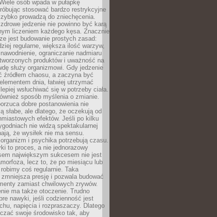
 Wiele osób wpada w pułapkę
próbując stosować bardzo restrykcyjne
 szybko prowadzą do zniechęcenia.
drowe jedzenie nie powinno być karą
nnym liczeniem każdego kęsa. Znacznie
ze jest budowanie prostych zasad:
dziej regularne, większa ilość warzyw,
 nawodnienie, ograniczanie nadmiaru
tworzonych produktów i uważność na
wdę służy organizmowi. Gdy jedzenie
yć źródłem chaosu, a zaczyna być
lementem dnia, łatwiej utrzymać
lepiej wsłuchiwać się w potrzeby ciała.
 również sposób myślenia o zmianie.
orzuca dobre postanowienia nie
są słabe, ale dlatego, że oczekują od
hmiastowych efektów. Jeśli po kilku
ygodniach nie widzą spektakularnej
ają, że wysiłek nie ma sensu.
rganizm i psychika potrzebują czasu.
i to proces, a nie jednorazowy
asem największym sukcesem nie jest
orfoza, lecz to, że po miesiącu lub
robimy coś regularnie. Taka
 zmniejsza presję i pozwala budować
amenty zamiast chwilowych zrywów.
nie ma także otoczenie. Trudno
re nawyki, jeśli codzienność jest
chu, napięcia i rozpraszaczy. Dlatego
czać swoje środowisko tak, aby