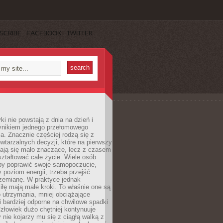
SCRIBE
FACEBOOK
TWITTER
i nie powstają z dnia na dzień i
ynikiem jednego przełomowego
a. Znacznie częściej rodzą się z
wtarzalnych decyzji, które na pierwszy
dają się mało znaczące, lecz z czasem
ztałtować całe życie. Wiele osób
by poprawić swoje samopoczucie,
 poziom energii, trzeba przejść
rzemianę. W praktyce jednak
iłę mają małe kroki. To właśnie one są
o utrzymania, mniej obciążające
i bardziej odporne na chwilowe spadki
złowiek dużo chętniej kontynuuje
y nie kojarzy mu się z ciągłą walką z