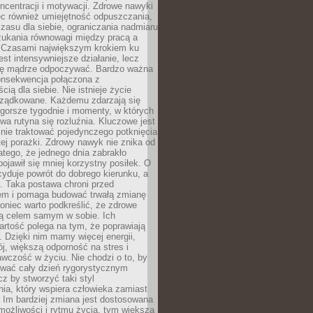
oncentracji i motywacji. Zdrowe nawyki
ęc również umiejętność odpuszczania,
zasu dla siebie, ograniczania nadmiaru
zukania równowagi między pracą a
. Czasami największym krokiem ku
est intensywniejsze działanie, lecz
ię mądrze odpoczywać. Bardzo ważna
konsekwencja połączona z
cią dla siebie. Nie istnieje życie
orządkowane. Każdemu zdarzają się
 gorsze tygodnie i momenty, w których
a rutyna się rozluźnia. Kluczowe jest
 nie traktować pojedynczego potknięcia
tej porażki. Zdrowy nawyk nie znika od
latego, że jednego dnia zabrakło
pojawił się mniej korzystny posiłek. O
yduje powrót do dobrego kierunku, a
a. Taka postawa chroni przed
em i pomaga budować trwałą zmianę
koniec warto podkreślić, że zdrowe
są celem samym w sobie. Ich
rtość polega na tym, że poprawiają
 Dzięki nim mamy więcej energii,
ój, większą odporność na stres i
wczość w życiu. Nie chodzi o to, by
wać cały dzień rygorystycznym
z by stworzyć taki styl
ia, który wspiera człowieka zamiast
 Im bardziej zmiana jest dostosowana
możliwości i rytmu życia, tym większa