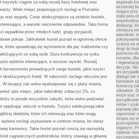
 turystyki ciągnie za sobą rozwój bazy hotelowej oraz
wspierało k
wcześniej b
branży. Wiele miejsc proponujących noclegi w Poznaniu
stojące przy
stała pora o
 oraz wygody. Coraz atrakcyjniejsze są ostatnio hostele,
niepotrzebny
interesujące, a warunki niezmiernie odpowiednie. Taka forma
drobiazgi, k
silniejszą w
ci wypadków przez młodych ludzi, grupy przyjaciół,
warunków. Im
obowe pokoje. Jakkolwiek hostel poznań w ogromnej ofercie
pokonywanie
szansa na u
e, które sprawdzają się wyśmienicie dla par, małżeństw czy
drogi do bud
pomocna okaz
odróżujących ze sobą osób. Duża konkurencja na rynku
rozumie, dla
ęsto wybitnie interesujące, a wzorzec wysoki. Rozwój
i regeneracj
decyzje. Nie
ych biznesmenów prowadzących swoje hostele, jakie turyści
ani przypadk
st ekskluzywnych hoteli. W należność noclegu wliczone jest
dlatego tak 
kampanie spo
t. W recepcji zaś wolno wyekwipować się z plany miasta,
tłumaczą za
zdrowiem. D
ównież spis miejsc, jakie należałoby zobaczyć.|To, co
może stać s
róży to przede wszystkim zabytki, które wolno podziwiać
porządkowani
mitów i szuk
t spędzając wieczór w hostelu. Turyści selekcjonują takie
poprawę jak
jbliżej obiektów, które ich interesują oraz które mogą
zapominać o
skupia się w
 wybiera noclegi usytuowane w centrum miasta, bo nieraz
przeciążeni
organizm. Pr
wej kamienicy. Takie hostel poznań cieszą się niezwykłą
nadmiar obow
śród zagranicznych podróżników, którzy stawiają w głównej
wyczerpania,