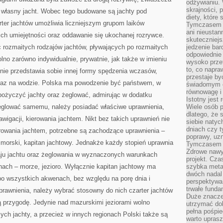
odżywianiu.
skrajności, 
j własny jacht. Wobec tego budowane są jachty pod
diety, które
ter jachtów umożliwia liczniejszym grupom laików
Tymczasem z
ani nieusta
ch umiejętności oraz oddawanie się ukochanej rozrywce.
skuteczniejs
 rozmaitych rodzajów jachtów, pływających po rozmaitych
jedzenie bar
odpowiednie
o zarówno indywidualnie, prywatnie, jak także w imieniu
wysoko prze
to, co napra
nie przedstawia sobie innej formy spędzenia wczasów,
przestaje b
oraz na wodzie. Polska ma powodzenie być państwem, w
świadomym e
równowagę i 
ożyczyć jachty oraz żeglować, admirując w dodatku
Istotny jest
żeglować samemu, należy posiadać właściwe uprawnienia,
Wiele osób p
dlatego, że 
awigacji, kierowania jachtem. Nikt bez takich uprawnień nie
siebie natyc
dniach czy t
rowania jachtem, potrzebne są zachodzące uprawnienia –
poprawy, uzn
k morski, kapitan jachtowy. Jednakże każdy stopień uprawnia
Tymczasem o
Zdrowe nawyk
ju jachtu oraz żeglowania w wyznaczonych warunkach
projekt. Cz
nach – morze, jezioro. Wyłącznie kapitan jachtowy ma
szybka metam
dwóch nadal 
po wszystkich akwenach, bez względu na porę dnia i
perspektywa
trwałe fund
prawnienia, należy wybrać stosowny do nich czarter jachtów
Duże znacze
ą przygodę. Jedynie nad mazurskimi jeziorami wolno
utrzymać dob
pełna pośpie
cych jachty, a przecież w innych regionach Polski także są
warto uprasz