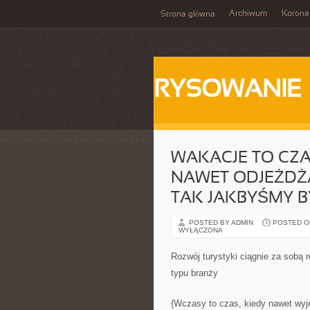
Archiwum
Korona
Strona główna
RYSOWANIE
WAKACJE TO CZA
NAWET ODJEŻDŻA
TAK JAKBYŚMY B
POSTED BY ADMIN
POSTED ON 
WYŁĄCZONA
Rozwój turystyki ciągnie za sobą 
typu branży
{Wczasy to czas, kiedy nawet wyj