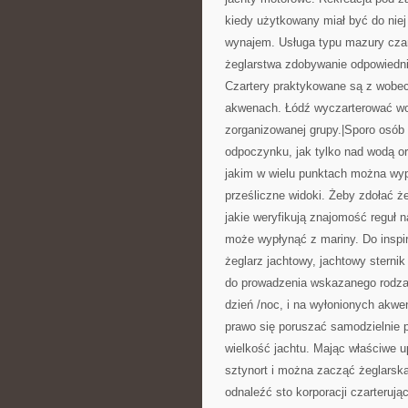
kiedy użytkowany miał być do nie
wynajem. Usługa typu mazury czar
żeglarstwa zdobywanie odpowiedni
Czartery praktykowane są z wobec
akwenach. Łódź wyczarterować woln
zorganizowanej grupy.|Sporo osób 
odpoczynku, jak tylko nad wodą 
jakim w wielu punktach można wyp
prześliczne widoki. Żeby zdołać 
jakie weryfikują znajomość reguł n
może wypłynąć z mariny. Do inspi
żeglarz jachtowy, jachtowy sterni
do prowadzenia wskazanego rodza
dzień /noc, i na wyłonionych akwe
prawo się poruszać samodzielnie 
wielkość jachtu. Mając właściwe u
sztynort i można zacząć żeglarsk
odnaleźć sto korporacji czarterują