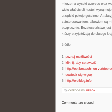
mierze na wysoki wzorzec oraz ws
wielu właścicieli hosteli wynajmu
urządzić pokoje gościnne. Atrakc
zainteresowaniem, albowiem są mi
bezpiecznie. Bezpieczeństwo jest
którzy przyjeżdżają do obcego kr
źródło:
———————————
1.
poznaj możliwości
2.
kliknij, aby sprawdzić
3.
http://optikmaschinen-vertrieb.d
4.
dowiedz się więcej
5.
http://orelblog.info
CATEGORIES:
PRACA
Comments are closed.