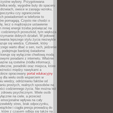
orzystne wybory. Przygotowana
utelka wody, wygodne buty do spaceru
 drzwiach, owoce w zasięgu wzroku,
dpoczynku czy ograniczenie
ch powiadomień w telefonie to
tóre pomagają. Często nie chodzi o
olę, lecz o mądrzejsze ustawienie
 mniej energii trzeba poświęcać na
 codziennych przeszkód, tym większa
trzymanie dobrych działań. W połowie
owania lepszego stylu życia niezwykle
uje się wiedza. Człowiek, który
czego warto dbać o sen, ruch, jedzenie
ę, podejmuje bardziej świadome
 kieruje się wyłącznie chwilową modą
owymi poradami z internetu. Właśnie
ważne są rzetelne źródła informacji,
łeczne, poradniki oraz miejsca, które
leżności między nawykami a
obrze opracowany
portal edukacyjny
ię dla wielu osób wsparciem w
u wiedzy, odróżnianiu faktów od
aniu prostych, realnych sposobów na
ości codziennego życia. Nie można też
 zdrowiu psychicznym. Wiele osób
yłącznie na ciele, a przecież
e emocjonalne wpływa na cały
zewlekły stres, brak odpoczynku,
iązków i ciągła presja prowadzą do
 które z czasem odbija się także na