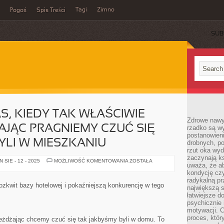
Tagi
Zimno
Pogoń
Spis Treści
SUB
S, KIEDY TAK WŁAŚCIWIE
Zdrowe nawyk
JĄC PRAGNIEMY CZUĆ SIĘ
rzadko są w
postanowieni
YLI W MIESZKANIU
drobnych, po
rzut oka wy
zaczynają ks
WAKACJE
SIE - 12 - 2025
MOŻLIWOŚĆ KOMENTOWANIA
ZOSTAŁA
uważa, że a
TO
CZAS,
kondycję czy
KIEDY
radykalną p
TAK
rozkwit bazy hotelowej i pokaźniejszą konkurencję w tego
największą s
WŁAŚCIWIE
NAWET
łatwiejsze d
ODJEŻDŻAJĄC
psychicznie 
PRAGNIEMY
motywacji. C
CZUĆ
SIĘ
proces, któr
eżdżając chcemy czuć się tak jakbyśmy byli w domu. To
TAK