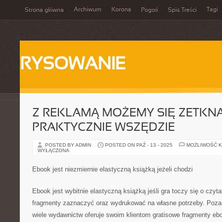
Archiwum
Korona
Tagi
Strona główna
Pogoń
Spis Treści
RYSOWANIE
Z REKLAMĄ MOŻEMY SIĘ ZETKNĄ
PRAKTYCZNIE WSZĘDZIE
POSTED BY ADMIN
POSTED ON PAŹ - 13 - 2025
MOŻLIWOŚĆ 
WYŁĄCZONA
Ebook jest niezmiernie elastyczną książką jeżeli chodzi
Ebook jest wybitnie elastyczną książką jeśli gra toczy się o czyta
fragmenty zaznaczyć oraz wydrukować na własne potrzeby. Poza
wiele wydawnictw oferuje swoim klientom gratisowe fragmenty e