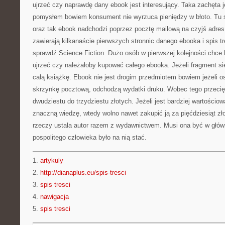
ujrzeć czy naprawdę dany ebook jest interesujący. Taka zachęta 
pomysłem bowiem konsument nie wyrzuca pieniędzy w błoto. Tu si
oraz tak ebook nadchodzi poprzez pocztę mailową na czyjś adre
zawierają kilkanaście pierwszych stronnic danego ebooka i spis tre
sprawdź Science Fiction. Dużo osób w pierwszej kolejności chce
ujrzeć czy należałoby kupować całego ebooka. Jeżeli fragment 
całą książkę. Ebook nie jest drogim przedmiotem bowiem jeżeli 
skrzynkę pocztową, odchodzą wydatki druku. Wobec tego przecię
dwudziestu do trzydziestu złotych. Jeżeli jest bardziej wartościo
znaczną wiedzę, wtedy wolno nawet zakupić ją za pięćdziesiąt zł
rzeczy ustala autor razem z wydawnictwem. Musi ona być w głów
pospolitego człowieka było na nią stać.
1.
artykuly
2.
http://dianaplus.eu/spis-tresci
3.
spis tresci
4.
nawigacja
5.
spis tresci