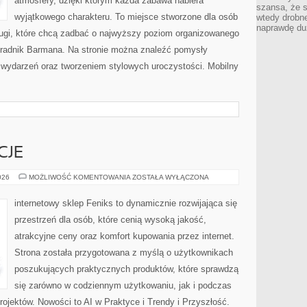
atmosfery, dzięki którym każda zabawa nabiera
szansa, że s
wyjątkowego charakteru. To miejsce stworzone dla osób
wtedy drobn
naprawdę du
ługi, które chcą zadbać o najwyższy poziom organizowanego
Poradnik Barmana. Na stronie można znaleźć pomysły
ą wydarzeń oraz tworzeniem stylowych uroczystości. Mobilny
CJE
PRAWA
026
MOŻLIWOŚĆ KOMENTOWANIA
ZOSTAŁA WYŁĄCZONA
I
REGULACJE
internetowy sklep Feniks to dynamicznie rozwijająca się
przestrzeń dla osób, które cenią wysoką jakość,
atrakcyjne ceny oraz komfort kupowania przez internet.
Strona została przygotowana z myślą o użytkownikach
poszukujących praktycznych produktów, które sprawdzą
się zarówno w codziennym użytkowaniu, jak i podczas
rojektów. Nowości to AI w Praktyce i Trendy i Przyszłość.