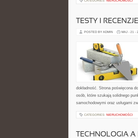
CATEGORIES:
NIERUCHOMOŚCI
TESTY I RECENZ
POSTED BY ADMIN
MAJ - 21 -
dokładność. Strona poświęcona dor
osób, które szukają solidnego pu
samochodowymi oraz usługami zw
CATEGORIES:
NIERUCHOMOŚCI
TECHNOLOGIA A