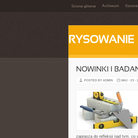
Archiwum
Korona
Strona główna
RYSOWANIE
NOWINKI I BADA
POSTED BY ADMIN
MAJ - 23 -
zaprasza do refleksji nad tym, co