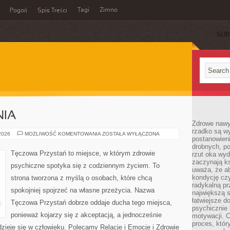
Tagi
Zimno
Pogoń
Spis Treści
SUB
NIA
Zdrowe nawyk
rzadko są w
NOWINKI
 2026
MOŻLIWOŚĆ KOMENTOWANIA
ZOSTAŁA WYŁĄCZONA
postanowieni
I
BADANIA
drobnych, po
Tęczowa Przystań to miejsce, w którym zdrowie
rzut oka wy
zaczynają ks
psychiczne spotyka się z codziennym życiem. To
uważa, że a
kondycję czy
strona tworzona z myślą o osobach, które chcą
radykalną p
spokojniej spojrzeć na własne przeżycia. Nazwa
największą s
łatwiejsze d
Tęczowa Przystań dobrze oddaje ducha tego miejsca,
psychicznie 
ponieważ kojarzy się z akceptacją, a jednocześnie
motywacji. C
proces, któr
 dzieje się w człowieku. Polecamy Relacje i Emocje i Zdrowie