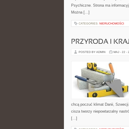
Psychiczne. Strona ma informacyj
Można […]
CATEGORIES:
NIERUCHOMOŚCI
PRZYRODA I KRA
POSTED BY ADMIN
MAJ - 22 -
chcą poczuć klimat Danii, Szwecji,
cisza tworzy niepowtarzalny nastró
[…]