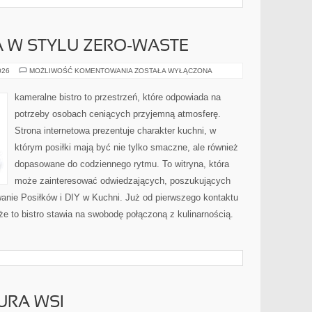
 W STYLU ZERO-WASTE
KUCHNIA
026
MOŻLIWOŚĆ KOMENTOWANIA
ZOSTAŁA WYŁĄCZONA
ŚWIATA
W
STYLU
kameralne bistro to przestrzeń, które odpowiada na
ZERO-
WASTE
potrzeby osobach ceniących przyjemną atmosferę.
Strona internetowa prezentuje charakter kuchni, w
którym posiłki mają być nie tylko smaczne, ale również
dopasowane do codziennego rytmu. To witryna, która
może zainteresować odwiedzających, poszukujących
anie Posiłków i DIY w Kuchni. Już od pierwszego kontaktu
że to bistro stawia na swobodę połączoną z kulinarnością.
URA WSI