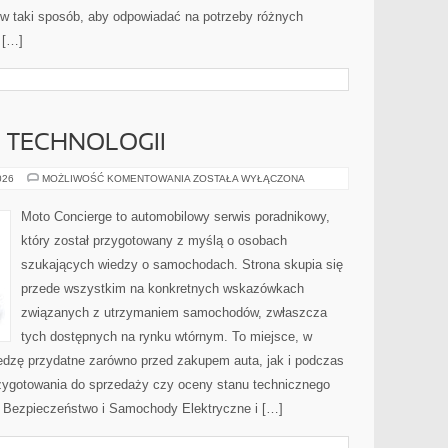
 w taki sposób, aby odpowiadać na potrzeby różnych
 […]
E TECHNOLOGII
TESTY
026
MOŻLIWOŚĆ KOMENTOWANIA
ZOSTAŁA WYŁĄCZONA
I
RECENZJE
TECHNOLOGII
Moto Concierge to automobilowy serwis poradnikowy,
który został przygotowany z myślą o osobach
szukających wiedzy o samochodach. Strona skupia się
przede wszystkim na konkretnych wskazówkach
związanych z utrzymaniem samochodów, zwłaszcza
tych dostępnych na rynku wtórnym. To miejsce, w
edzę przydatne zarówno przed zakupem auta, jak i podczas
zygotowania do sprzedaży czy oceny stanu technicznego
 Bezpieczeństwo i Samochody Elektryczne i […]