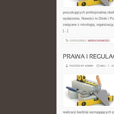
poszukujących profesjonalnej obs
wydarzenia. Nowości to Drinki i 
związane z mixologią, organizacj
[…]
CATEGORIES:
NIERUCHOMOŚCI
PRAWA I REGULA
POSTED BY ADMIN
MAJ - 7 - 2
realizacji bardziej wymagających p