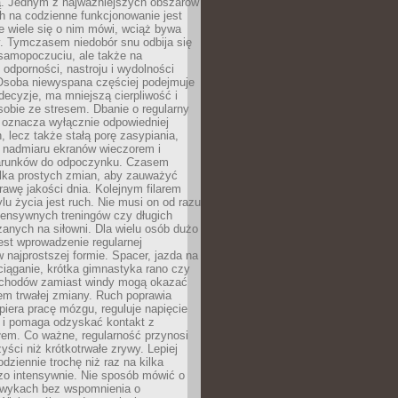
 Jednym z najważniejszych obszarów
h na codzienne funkcjonowanie jest
e wiele się o nim mówi, wciąż bywa
. Tymczasem niedobór snu odbija się
 samopoczuciu, ale także na
, odporności, nastroju i wydolności
Osoba niewyspana częściej podejmuje
ecyzje, ma mniejszą cierpliwość i
 sobie ze stresem. Dbanie o regularny
 oznacza wyłącznie odpowiedniej
n, lecz także stałą porę zasypiania,
e nadmiaru ekranów wieczorem i
arunków do odpoczynku. Czasem
ilka prostych zmian, aby zauważyć
awę jakości dnia. Kolejnym filarem
lu życia jest ruch. Nie musi on od razu
tensywnych treningów czy długich
anych na siłowni. Dla wielu osób dużo
est wprowadzenie regularnej
 najprostszej formie. Spacer, jazda na
ciąganie, krótka gimnastyka rano czy
schodów zamiast windy mogą okazać
em trwałej zmiany. Ruch poprawia
piera pracę mózgu, reguluje napięcie
 i pomaga odzyskać kontakt z
łem. Co ważne, regularność przynosi
yści niż krótkotrwałe zrywy. Lepiej
odziennie trochę niż raz na kilka
zo intensywnie. Nie sposób mówić o
wykach bez wspomnienia o