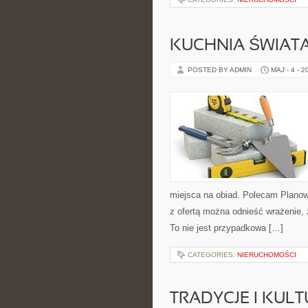
KUCHNIA ŚWIATA
POSTED BY ADMIN
MAJ - 4 - 2
miejsca na obiad. Polecam Planow
z ofertą można odnieść wrażenie, 
To nie jest przypadkowa […]
CATEGORIES:
NIERUCHOMOŚCI
TRADYCJE I KULT