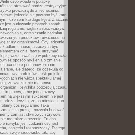
 Wiele osób wpada w pułapkę
próbując stosować bardzo restrykcyjne
 szybko prowadzą do zniechęcenia.
drowe jedzenie nie powinno być karą
nnym liczeniem każdego kęsa. Znacznie
ze jest budowanie prostych zasad:
dziej regularne, większa ilość warzyw,
 nawodnienie, ograniczanie nadmiaru
tworzonych produktów i uważność na
wdę służy organizmowi. Gdy jedzenie
yć źródłem chaosu, a zaczyna być
lementem dnia, łatwiej utrzymać
lepiej wsłuchiwać się w potrzeby ciała.
 również sposób myślenia o zmianie.
orzuca dobre postanowienia nie
są słabe, ale dlatego, że oczekują od
hmiastowych efektów. Jeśli po kilku
ygodniach nie widzą spektakularnej
ają, że wysiłek nie ma sensu.
rganizm i psychika potrzebują czasu.
i to proces, a nie jednorazowy
asem największym sukcesem nie jest
orfoza, lecz to, że po miesiącu lub
robimy coś regularnie. Taka
 zmniejsza presję i pozwala budować
amenty zamiast chwilowych zrywów.
nie ma także otoczenie. Trudno
re nawyki, jeśli codzienność jest
chu, napięcia i rozpraszaczy. Dlatego
czać swoje środowisko tak, aby