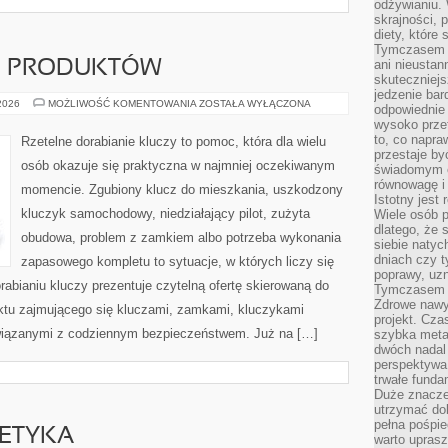
odżywianiu.
skrajności, 
diety, które
Tymczasem z
ani nieusta
JE PRODUKTÓW
skuteczniejs
jedzenie bar
TESTY
 2026
MOŻLIWOŚĆ KOMENTOWANIA
ZOSTAŁA WYŁĄCZONA
odpowiednie
I
wysoko prze
RECENZJE
PRODUKTÓW
to, co napra
Rzetelne dorabianie kluczy to pomoc, która dla wielu
przestaje b
osób okazuje się praktyczna w najmniej oczekiwanym
świadomym e
równowagę i 
momencie. Zgubiony klucz do mieszkania, uszkodzony
Istotny jest
kluczyk samochodowy, niedziałający pilot, zużyta
Wiele osób p
dlatego, że 
obudowa, problem z zamkiem albo potrzeba wykonania
siebie natyc
dniach czy t
zapasowego kompletu to sytuacje, w których liczy się
poprawy, uzn
abianiu kluczy prezentuje czytelną ofertę skierowaną do
Tymczasem o
Zdrowe nawyk
nktu zajmującego się kluczami, zamkami, kluczykami
projekt. Cz
iązanymi z codziennym bezpieczeństwem. Już na […]
szybka metam
dwóch nadal 
perspektywa
trwałe fund
Duże znacze
utrzymać dob
pełna pośpie
 ETYKA
warto uprasz