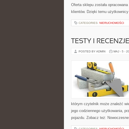
Oferta sklepu została opracowana
klientów. Dzięki temu użytkownicy
CATEGORIES:
NIERUCHOMOŚCI
TESTY I RECENZJ
POSTED BY ADMIN
MAJ - 5 - 2
którym czytelnik może znaleźć wi
jego codziennego użytkowania, pr
pojazdu. Zobacz też: Nowoczesne
CATEGORIES:
NIERUCHOMOŚCI