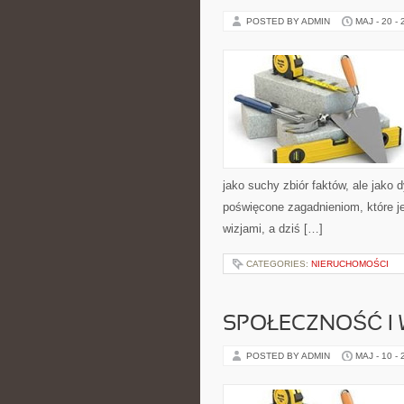
POSTED BY ADMIN
MAJ - 20 -
jako suchy zbiór faktów, ale jako
poświęcone zagadnieniom, które j
wizjami, a dziś […]
CATEGORIES:
NIERUCHOMOŚCI
SPOŁECZNOŚĆ I 
POSTED BY ADMIN
MAJ - 10 -