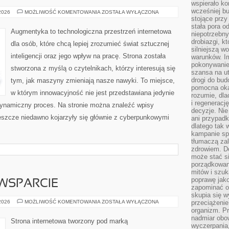
wspierało k
wcześniej b
TECHNOLOGIA
 2026
MOŻLIWOŚĆ KOMENTOWANIA
ZOSTAŁA WYŁĄCZONA
A
stojące przy
ETYKA
stała pora o
Augmentyka to technologiczna przestrzeń internetowa
niepotrzebny
drobiazgi, k
dla osób, które chcą lepiej zrozumieć świat sztucznej
silniejszą w
inteligencji oraz jego wpływ na pracę. Strona została
warunków. Im
pokonywanie
stworzona z myślą o czytelnikach, którzy interesują się
szansa na u
drogi do bud
tym, jak maszyny zmieniają nasze nawyki. To miejsce,
pomocna okaz
w którym innowacyjność nie jest przedstawiana jedynie
rozumie, dla
i regeneracj
 dynamiczny proces. Na stronie można znaleźć wpisy
decyzje. Nie
eszcze niedawno kojarzyły się głównie z cyberpunkowymi
ani przypadk
dlatego tak 
kampanie spo
tłumaczą za
zdrowiem. D
może stać s
porządkowani
mitów i szuk
poprawę jak
WSPARCIE
zapominać o
skupia się w
SPOŁECZNOŚĆ
 2026
MOŻLIWOŚĆ KOMENTOWANIA
ZOSTAŁA WYŁĄCZONA
przeciążeni
I
organizm. Pr
WSPARCIE
nadmiar obow
Strona internetowa tworzony pod marką
wyczerpania,