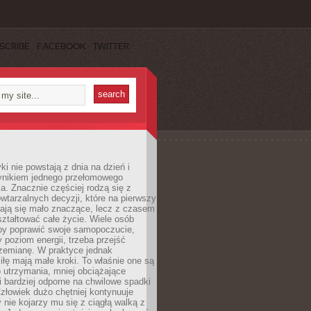
SCRIBE
FACEBOOK
TWITTER
i nie powstają z dnia na dzień i
ynikiem jednego przełomowego
a. Znacznie częściej rodzą się z
wtarzalnych decyzji, które na pierwszy
dają się mało znaczące, lecz z czasem
ztałtować całe życie. Wiele osób
by poprawić swoje samopoczucie,
 poziom energii, trzeba przejść
rzemianę. W praktyce jednak
iłę mają małe kroki. To właśnie one są
o utrzymania, mniej obciążające
i bardziej odporne na chwilowe spadki
złowiek dużo chętniej kontynuuje
y nie kojarzy mu się z ciągłą walką z