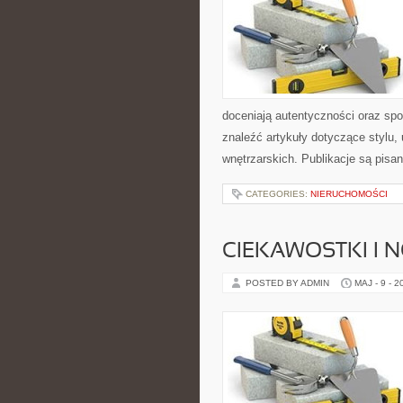
doceniają autentyczności oraz spo
znaleźć artykuły dotyczące stylu, 
wnętrzarskich. Publikacje są pis
CATEGORIES:
NIERUCHOMOŚCI
CIEKAWOSTKI I 
POSTED BY ADMIN
MAJ - 9 - 2