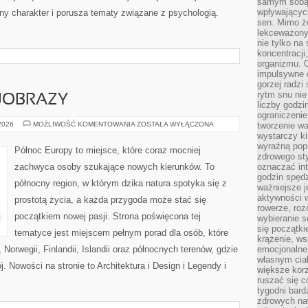
samym sobą.
wpływającyc
ny charakter i porusza tematy związane z psychologią.
sen. Mimo ż
lekceważony
nie tylko na
koncentracji
organizmu. 
impulsywne d
gorzej radzi
rytm snu nie
JOBRAZY
liczby godzi
ograniczeni
PRZYRODA
 2026
MOŻLIWOŚĆ KOMENTOWANIA
ZOSTAŁA WYŁĄCZONA
tworzenie w
I
wystarczy k
KRAJOBRAZY
wyraźną popr
Północ Europy to miejsce, które coraz mocniej
zdrowego sty
zachwyca osoby szukające nowych kierunków. To
oznaczać in
godzin spędz
północny region, w którym dzika natura spotyka się z
ważniejsze j
aktywności w
prostotą życia, a każda przygoda może stać się
rowerze, roz
początkiem nowej pasji. Strona poświęcona tej
wybieranie 
się początki
tematyce jest miejscem pełnym porad dla osób, które
krążenie, ws
 Norwegii, Finlandii, Islandii oraz północnych terenów, gdzie
emocjonalne
własnym cia
j. Nowości na stronie to Architektura i Design i Legendy i
większe korz
ruszać się c
tygodni bard
zdrowych na