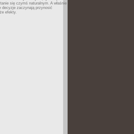
tanie się czymś naturalnym. A właśnie
e decyzje zaczynają przynosić
że efekty.