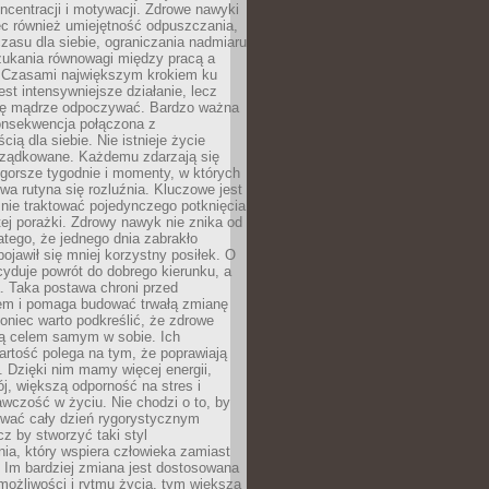
oncentracji i motywacji. Zdrowe nawyki
ęc również umiejętność odpuszczania,
zasu dla siebie, ograniczania nadmiaru
zukania równowagi między pracą a
. Czasami największym krokiem ku
est intensywniejsze działanie, lecz
ię mądrze odpoczywać. Bardzo ważna
konsekwencja połączona z
cią dla siebie. Nie istnieje życie
orządkowane. Każdemu zdarzają się
 gorsze tygodnie i momenty, w których
a rutyna się rozluźnia. Kluczowe jest
 nie traktować pojedynczego potknięcia
tej porażki. Zdrowy nawyk nie znika od
latego, że jednego dnia zabrakło
pojawił się mniej korzystny posiłek. O
yduje powrót do dobrego kierunku, a
a. Taka postawa chroni przed
em i pomaga budować trwałą zmianę
koniec warto podkreślić, że zdrowe
są celem samym w sobie. Ich
rtość polega na tym, że poprawiają
 Dzięki nim mamy więcej energii,
ój, większą odporność na stres i
wczość w życiu. Nie chodzi o to, by
wać cały dzień rygorystycznym
z by stworzyć taki styl
ia, który wspiera człowieka zamiast
 Im bardziej zmiana jest dostosowana
możliwości i rytmu życia, tym większa