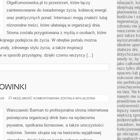
OlgaKomorowska.pl to przestrzeń, które łączy
relacjach, k
obejmują wi
zainteresowanie do świadomego życia, kobiecej energii
planowania c
bodźców i s
oraz praktycznych porad. Internauci mogą znaleźć tutaj
regeneracją
różnorodne treści, które ułatwiają w organizacji dnia.
zdrowiu nie j
nauczenie s
Strona została przygotowana z myślą o osobach, które
jest także 
kojnego podejścia do życia. W obrębie portalu można
wyrozumiałoś
idealnie up
urody, zdrowego stylu życia, a także inspiracji
słabsze dni,
dotychczasow
ane w sposób przystępny, dzięki czemu wszyscy […]
wtedy to, by
jako całkowi
razu tylko d
spaceru lub 
sukcesie dec
nie perfekcj
NOWINKI
zniechęceni
na lata. Na 
nawyki nie 
CIEKAWOSTKI
026
MOŻLIWOŚĆ KOMENTOWANIA
ZOSTAŁA WYŁĄCZONA
prawdziwa wa
I
NOWINKI
codzienność.
Warszawski Barman to profesjonalna strona internetowa
lepszy nastr
większą spra
poświęcona organizacji drink baru na wydarzenia
podporządko
zasadom, lec
prywatne, spotkania biznesowe, a także uroczystości
funkcjonowan
rodzinne. Serwis skupia się na tworzeniu wyjątkowej
go obciążać.
do realnych 