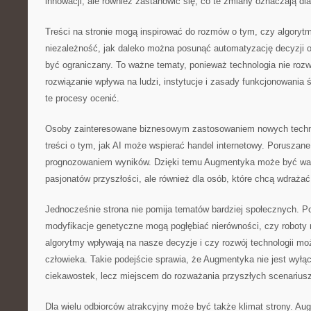
innowacji, ale również zastanowić się, co te zmiany oznaczają d
Treści na stronie mogą inspirować do rozmów o tym, czy algory
niezależność, jak daleko można posunąć automatyzację decyzji o
być ograniczany. To ważne tematy, ponieważ technologia nie rozw
rozwiązanie wpływa na ludzi, instytucje i zasady funkcjonowani
te procesy ocenić.
Osoby zainteresowane biznesowym zastosowaniem nowych technol
treści o tym, jak AI może wspierać handel internetowy. Poruszan
prognozowaniem wyników. Dzięki temu Augmentyka może być wart
pasjonatów przyszłości, ale również dla osób, które chcą wdrażać
Jednocześnie strona nie pomija tematów bardziej społecznych. Poj
modyfikacje genetyczne mogą pogłębiać nierówności, czy roboty
algorytmy wpływają na nasze decyzje i czy rozwój technologii moż
człowieka. Takie podejście sprawia, że Augmentyka nie jest wyłą
ciekawostek, lecz miejscem do rozważania przyszłych scenariusz
Dla wielu odbiorców atrakcyjny może być także klimat strony. Au