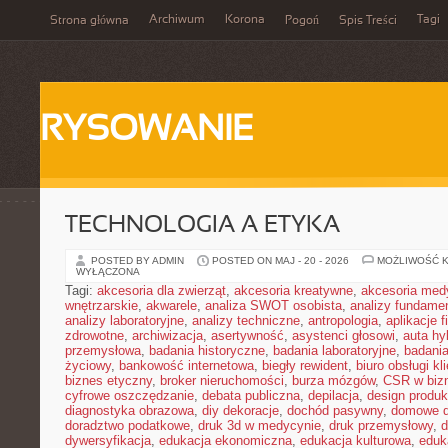
Archiwum
Korona
Tagi
Strona główna
Pogoń
Spis Treści
RYSOWANIE
TECHNOLOGIA A ETYKA
POSTED BY ADMIN
POSTED ON MAJ - 20 - 2026
MOŻLIWOŚĆ 
WYŁĄCZONA
Tagi:
akcesoria dla zwierząt
,
akcesoria kreatywne
,
akcesoria med
wnętrzarskie
,
akwarele
,
analiza SWOT osobista
,
analizy fundame
analizy laboratoryjne
,
analizy techniczne
,
antropologia
,
aplikacje 
zdrowotne
,
archiwizacja
,
asertywność
,
asystenci głosowi
,
auta h
przemysłowa
,
badania historyczne
,
badania laboratoryjne
,
badani
życiowy
,
bankowość internetowa
,
biegły rewident
,
biuro obsługi kl
biznes etyczny
,
broker nieruchomości
,
burza mózgów
,
CSR w biz
cyfrowe oszczędzanie
,
debata publiczna
,
depilacja
,
design produk
diagnostyka obrazowa
,
diy dekoracje
,
dochód pasywny
,
domowe d
doradztwo podatkowe
,
druk 3d w medycynie
,
druk przemysłowy
,
d
dywersyfikacja
,
edukacja ekonomiczna
,
edukacja kulturowa
,
eduk