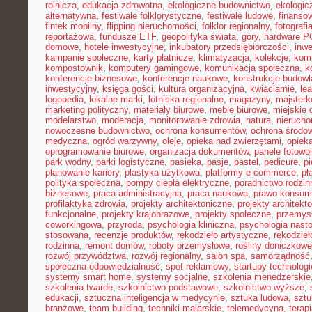
rolnicza
,
edukacja zdrowotna
,
ekologiczne budownictwo
,
ekologic
alternatywna
,
festiwale folklorystyczne
,
festiwale ludowe
,
finansow
fintek mobilny
,
flipping nieruchomości
,
folklor regionalny
,
fotograf
reportażowa
,
fundusze ETF
,
geopolityka świata
,
góry
,
hardware P
domowe
,
hotele inwestycyjne
,
inkubatory przedsiębiorczości
,
inwe
kampanie społeczne
,
karty płatnicze
,
klimatyzacja
,
kolekcje
,
kom
kompostownik
,
komputery gamingowe
,
komunikacja społeczna
,
k
konferencje biznesowe
,
konferencje naukowe
,
konstrukcje budow
inwestycyjny
,
księga gości
,
kultura organizacyjna
,
kwiaciarnie
,
le
logopedia
,
lokalne marki
,
lotniska regionalne
,
magazyny
,
majster
marketing polityczny
,
materiały biurowe
,
meble biurowe
,
miejskie 
modelarstwo
,
moderacja
,
monitorowanie zdrowia
,
natura
,
nierucho
nowoczesne budownictwo
,
ochrona konsumentów
,
ochrona środo
medyczna
,
ogród warzywny
,
oleje
,
opieka nad zwierzętami
,
opiek
oprogramowanie biurowe
,
organizacja dokumentów
,
panele fotowo
park wodny
,
parki logistyczne
,
pasieka
,
pasje
,
pastel
,
pedicure
,
p
planowanie kariery
,
plastyka użytkowa
,
platformy e-commerce
,
pł
polityka społeczna
,
pompy ciepła elektryczne
,
poradnictwo rodzin
biznesowe
,
praca administracyjna
,
praca naukowa
,
prawo konsum
profilaktyka zdrowia
,
projekty architektoniczne
,
projekty architekt
funkcjonalne
,
projekty krajobrazowe
,
projekty społeczne
,
przemys
coworkingowa
,
przyroda
,
psychologia kliniczna
,
psychologia nast
stosowana
,
recenzje produktów
,
rękodzieło artystyczne
,
rękodzieł
rodzinna
,
remont domów
,
roboty przemysłowe
,
rośliny doniczkowe
rozwój przywództwa
,
rozwój regionalny
,
salon spa
,
samorządność
społeczna odpowiedzialność
,
spot reklamowy
,
startupy technolog
systemy smart home
,
systemy socjalne
,
szkolenia menedżerskie
szkolenia twarde
,
szkolnictwo podstawowe
,
szkolnictwo wyższe
,
edukacji
,
sztuczna inteligencja w medycynie
,
sztuka ludowa
,
sztu
branżowe
,
team building
,
techniki malarskie
,
telemedycyna
,
terap