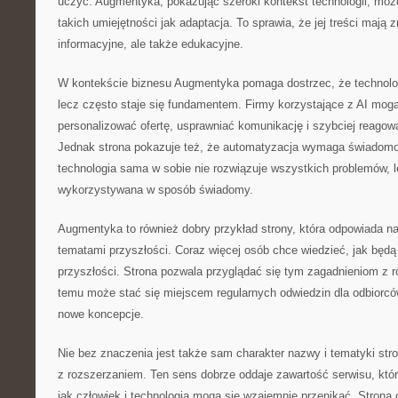
uczyć. Augmentyka, pokazując szeroki kontekst technologii, moż
takich umiejętności jak adaptacja. To sprawia, że jej treści mają 
informacyjne, ale także edukacyjne.
W kontekście biznesu Augmentyka pomaga dostrzec, że technologi
lecz często staje się fundamentem. Firmy korzystające z AI mogą
personalizować ofertę, usprawniać komunikację i szybciej reagowa
Jednak strona pokazuje też, że automatyzacja wymaga świadomoś
technologia sama w sobie nie rozwiązuje wszystkich problemów, 
wykorzystywana w sposób świadomy.
Augmentyka to również dobry przykład strony, która odpowiada n
tematami przyszłości. Coraz więcej osób chce wiedzieć, jak będą
przyszłości. Strona pozwala przyglądać się tym zagadnieniom z 
temu może stać się miejscem regularnych odwiedzin dla odbiorcó
nowe koncepcje.
Nie bez znaczenia jest także sam charakter nazwy i tematyki str
z rozszerzaniem. Ten sens dobrze oddaje zawartość serwisu, któr
jak człowiek i technologia mogą się wzajemnie przenikać. Strona