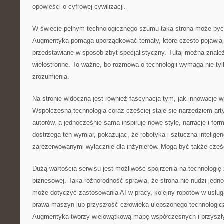
opowieści o cyfrowej cywilizacji.
W świecie pełnym technologicznego szumu taka strona może być 
Augmentyka pomaga uporządkować tematy, które często pojawiają
przedstawiane w sposób zbyt specjalistyczny. Tutaj można znaleź
wielostronne. To ważne, bo rozmowa o technologii wymaga nie tyl
zrozumienia.
Na stronie widoczna jest również fascynacja tym, jak innowacje wp
Współczesna technologia coraz częściej staje się narzędziem arty
autorów, a jednocześnie sama inspiruje nowe style, narracje i fo
dostrzega ten wymiar, pokazując, że robotyka i sztuczna intelig
zarezerwowanymi wyłącznie dla inżynierów. Mogą być także częś
Dużą wartością serwisu jest możliwość spojrzenia na technologię
biznesowej. Taka różnorodność sprawia, że strona nie nudzi jedno
może dotyczyć zastosowania AI w pracy, kolejny robotów w usług
prawa maszyn lub przyszłość człowieka ulepszonego technologicz
Augmentyka tworzy wielowątkową mapę współczesnych i przyszł