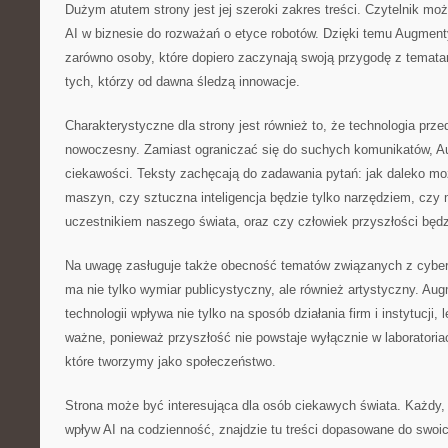
Dużym atutem strony jest jej szeroki zakres treści. Czytelnik mo
AI w biznesie do rozważań o etyce robotów. Dzięki temu Augmen
zarówno osoby, które dopiero zaczynają swoją przygodę z tematam
tych, którzy od dawna śledzą innowacje.
Charakterystyczne dla strony jest również to, że technologia prz
nowoczesny. Zamiast ograniczać się do suchych komunikatów, A
ciekawości. Teksty zachęcają do zadawania pytań: jak daleko mo
maszyn, czy sztuczna inteligencja będzie tylko narzędziem, czy
uczestnikiem naszego świata, oraz czy człowiek przyszłości będzi
Na uwagę zasługuje także obecność tematów związanych z cyber
ma nie tylko wymiar publicystyczny, ale również artystyczny. Au
technologii wpływa nie tylko na sposób działania firm i instytucji, 
ważne, ponieważ przyszłość nie powstaje wyłącznie w laboratoriac
które tworzymy jako społeczeństwo.
Strona może być interesująca dla osób ciekawych świata. Każdy, 
wpływ AI na codzienność, znajdzie tu treści dopasowane do swoi