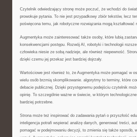
Czytelnik odwiedzający stronę może poczuć, że wchodzi do świat
prowokuje pytania. To nie jest przypadkowy zbiór tekstów, lecz t
poświęcona temu, jak robotyczne rozwiązania mogą kształtować 
Augmentyka może zainteresować także osoby, które lubią zastan
konsekwencjami postępu. Rozwój AI, robotyki i technologii rozsz
człowieka niesie ze sobą nadzieje, ale również niepewność. Stro
dzięki czemu jej przekaz jest bardziej dojrzały.
Wartościowe jest również to, że Augmentyka może pomagać w osw
wielu osób brzmią skomplikowanie. algorytmy to terminy, które cor
debacie publicznej. Dzięki przystępnemu podejściu czytelnik mo
opinię. To szczególnie ważne w świecie, w którym technologiczne
bardziej potrzebne.
Strona może też inspirować do zadawania pytań o przyszłość eduk
inteligencja potrafi wspierać analizę danych, generować treści, 
pomagać w podejmowaniu decyzji, to zmienia się także sposób, w 