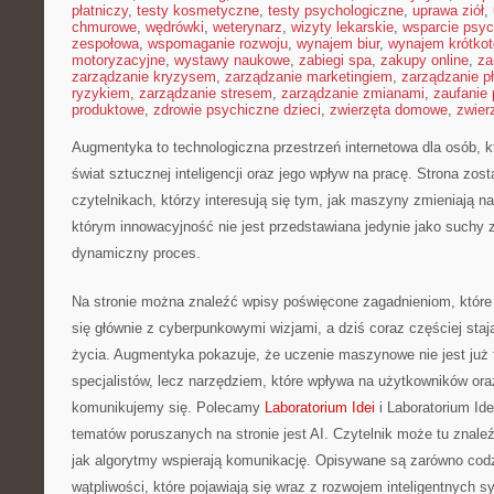
płatniczy
,
testy kosmetyczne
,
testy psychologiczne
,
uprawa ziół
,
chmurowe
,
wędrówki
,
weterynarz
,
wizyty lekarskie
,
wsparcie psyc
zespołowa
,
wspomaganie rozwoju
,
wynajem biur
,
wynajem krótko
motoryzacyjne
,
wystawy naukowe
,
zabiegi spa
,
zakupy online
,
za
zarządzanie kryzysem
,
zarządzanie marketingiem
,
zarządzanie p
ryzykiem
,
zarządzanie stresem
,
zarządzanie zmianami
,
zaufanie 
produktowe
,
zdrowie psychiczne dzieci
,
zwierzęta domowe
,
zwier
Augmentyka to technologiczna przestrzeń internetowa dla osób, k
świat sztucznej inteligencji oraz jego wpływ na pracę. Strona zos
czytelnikach, którzy interesują się tym, jak maszyny zmieniają n
którym innowacyjność nie jest przedstawiana jedynie jako suchy zb
dynamiczny proces.
Na stronie można znaleźć wpisy poświęcone zagadnieniom, które
się głównie z cyberpunkowymi wizjami, a dziś coraz częściej sta
życia. Augmentyka pokazuje, że uczenie maszynowe nie jest już t
specjalistów, lecz narzędziem, które wpływa na użytkowników ora
komunikujemy się. Polecamy
Laboratorium Idei
i Laboratorium Id
tematów poruszanych na stronie jest AI. Czytelnik może tu znaleź
jak algorytmy wspierają komunikację. Opisywane są zarówno codzi
wątpliwości, które pojawiają się wraz z rozwojem inteligentnych 