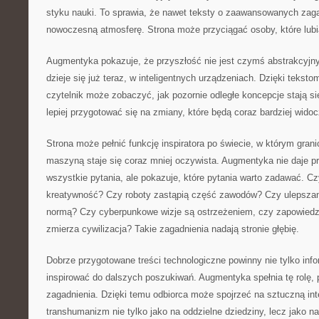
styku nauki. To sprawia, że nawet teksty o zaawansowanych zag
nowoczesną atmosferę. Strona może przyciągać osoby, które lubią
Augmentyka pokazuje, że przyszłość nie jest czymś abstrakcyjn
dzieje się już teraz, w inteligentnych urządzeniach. Dzięki tekst
czytelnik może zobaczyć, jak pozornie odległe koncepcje stają s
lepiej przygotować się na zmiany, które będą coraz bardziej widoc
Strona może pełnić funkcję inspiratora po świecie, w którym gran
maszyną staje się coraz mniej oczywista. Augmentyka nie daje p
wszystkie pytania, ale pokazuje, które pytania warto zadawać. C
kreatywność? Czy roboty zastąpią część zawodów? Czy ulepszanie
normą? Czy cyberpunkowe wizje są ostrzeżeniem, czy zapowiedzi
zmierza cywilizacja? Takie zagadnienia nadają stronie głębię.
Dobrze przygotowane treści technologiczne powinny nie tylko inf
inspirować do dalszych poszukiwań. Augmentyka spełnia tę rolę, 
zagadnienia. Dzięki temu odbiorca może spojrzeć na sztuczną inte
transhumanizm nie tylko jako na oddzielne dziedziny, lecz jako n