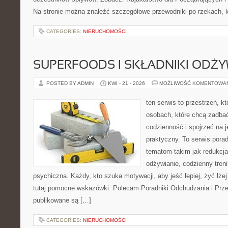
Na stronie można znaleźć szczegółowe przewodniki po rzekach, k
CATEGORIES:
NIERUCHOMOŚCI
SUPERFOODS I SKŁADNIKI ODŻ
POSTED BY ADMIN
KWI - 21 - 2026
MOŻLIWOŚĆ KOMENTOWA
ten serwis to przestrzeń, k
osobach, które chcą zadbać
codzienność i spojrzeć na 
praktyczny. To serwis por
tematom takim jak redukcj
odżywianie, codzienny tren
psychiczna. Każdy, kto szuka motywacji, aby jeść lepiej, żyć lżej 
tutaj pomocne wskazówki. Polecam Poradniki Odchudzania i Przep
publikowane są […]
CATEGORIES:
NIERUCHOMOŚCI