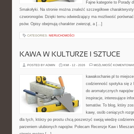
Fajne kategorie to Porady d
Smakołyki. Na stronie można znaleźć szczegółowe charakterysty
czworonogów. Dzięki temu odwiedzający ma możliwość porównać
psów. Opisy obejmują charakter zwierząt, a […]
CATEGORIES:
NIERUCHOMOŚCI
KAWA W KULTURZE I SZTUCE
POSTED BY ADMIN
KWI - 12 - 2026
MOŻLIWOŚĆ KOMENTOWA
kawakochanie.pl to miejsce
codzienność spotyka się z h
do aromatycznych napojów 
inspiracje, interesujące inf
tematów. To blog, który zos
kawy, osób ceniących rozgr
dla tych, którzy po prostu chcą poszerzyć swoją wiedzę codzienn
parzeniem ulubionych napojów. Polecam Recenzje Kaw i Mieszank
stronie można […]