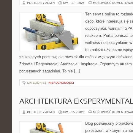
POSTED BY ADMIN
KWI - 17 - 2026
MOŻLIWOŚĆ KOMENTOWA
Ten serwis online to rozbudo
osób, które interesują się 
odpoczynku, wannami SPA 
relaksem. Portal porusza 
wellness i odpoczynkiem w
tu znaleźć użyteczne wpisy
szukających podstaw, ale również dla osób z większym doświad
Zdrowie i Regeneracja i Aranżacje i Inspiracje. Ogromnym atutem 
poruszanych zagadnień. To nie […]
CATEGORIES:
NIERUCHOMOŚCI
ARCHITEKTURA EKSPERYMENTA
POSTED BY ADMIN
KWI - 15 - 2026
MOŻLIWOŚĆ KOMENTOWA
Blog poświęcony projektowa
przestrzeń, w którym zaint