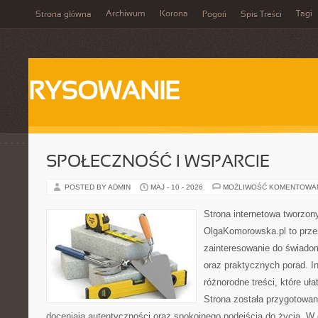
Archiwum
Korona
Tagi
Strona główna
Pogoń
Spis Treści
RYSOWANIE
SPOŁECZNOŚĆ I WSPARCIE
POSTED BY ADMIN
MAJ - 10 - 2026
MOŻLIWOŚĆ KOMENTOWA
Strona internetowa tworzon
OlgaKomorowska.pl to przes
zainteresowanie do świadom
oraz praktycznych porad. In
różnorodne treści, które uła
Strona została przygotowan
doceniają autentyczności oraz spokojnego podejścia do życia. W 