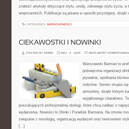
znaleźć artykuły dotyczące stylu, urody, zdrowego stylu życia, a t
wnętrzarskich. Publikacje są pisane w sposób przystępny, dzięk
CATEGORIES:
NIERUCHOMOŚCI
CIEKAWOSTKI I NOWINKI
POSTED BY ADMIN
MAJ - 9 - 2026
MOŻLIWOŚĆ KOMENTOWAN
Warszawski Barman to profe
poświęcona organizacji dri
prywatne, spotkania biznes
rodzinne. Serwis skupia się
atmosfery, dzięki którym k
wyjątkowego charakteru. To
poszukujących profesjonalnej obsługi, które chcą zadbać o naj
wydarzenia. Nowości to Drinki i Poradnik Barmana. Na stronie m
związane z mixologią, organizacją wydarzeń oraz tworzeniem sty
[…]