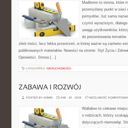
Madlennn to strona, które 
przemyślany punkt w sieci 
pomysłów. Już sama nazwa 
czymś wyrazistym, dlatego
uwagę użytkowników, którzy
do prezentowania tematów. 
zbiór treści, lecz lekka przestrzeń, w której ważne są zarówno es
publikowanych materiałów. Nowości na stronie: Styl Życia i Zdrowie
Opowieści. Strona […]
CATEGORIES:
NIERUCHOMOŚCI
ZABAWA I ROZWÓJ
POSTED BY ADMIN
KWI - 30 - 2026
MOŻLIWOŚĆ KOMENTOWA
Wallaboo to ciekawe miejsc
o rodzicach, którzy szukaj
dotyczących niemowląt. Str