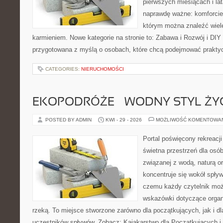
pierwszych miesiącach i lat
naprawdę ważne: komforcie
którym można znaleźć wiel
karmieniem. Nowe kategorie na stronie to: Zabawa i Rozwój i DIY
przygotowana z myślą o osobach, które chcą podejmować prakty
CATEGORIES:
NIERUCHOMOŚCI
EKOPODRÓŻE – WODNY STYL ŻY
POSTED BY ADMIN
KWI - 29 - 2026
MOŻLIWOŚĆ KOMENTOWA
Portal poświęcony rekreacj
świetna przestrzeń dla osób,
związanej z wodą, naturą o
koncentruje się wokół spły
czemu każdy czytelnik moż
wskazówki dotyczące organ
rzeką. To miejsce stworzone zarówno dla początkujących, jak i 
uczestników spływów. Zobacz: Kajakarstwo dla Początkujących i